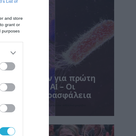
B’s List of
er and store
to grant or
ed purposes
δημιούργησαν για πρώτη
ούς ιούς με AI – Οι
ις για τη βιοασφάλεια
με τη βοήθεια Τεχνητής Νοημοσύνης που εξοντώνουν ανθεκτικά μικρόβια