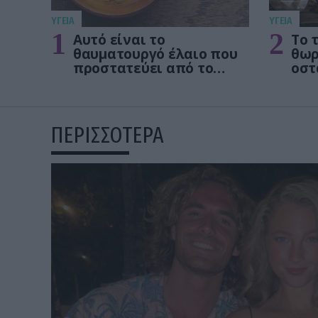
ΥΓΕΙΑ
ΥΓΕΙΑ
1
2
Αυτό είναι το
Το 
θαυματουργό έλαιο που
θωρ
προστατεύει από το
οστ
Αλτχάιμερ
δεν
ΠΕΡΙΣΣΟΤΕΡΑ