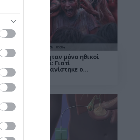
06.08.2026
09:04
υμε
Δεν ήταν μόνο ηθικοί
λόγοι: Γιατί
ζουν
εξαφανίστηκε ο
της
κανιβαλισμός από τις
ανθρώπινες κοινωνίες –
Τι δείχνει νέα έρευνα