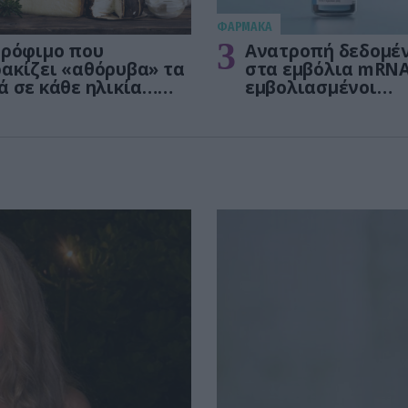
ΦΑΡΜΑΚΑ
3
τρόφιμο που
Ανατροπή δεδομέ
ακίζει «αθόρυβα» τα
στα εμβόλια mRNA
ά σε κάθε ηλικία…
εμβολιασμένοι
 είναι το γάλα!
πεθαίνουν πλέον 
ΗΠΑ από COVID-19