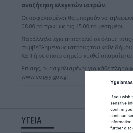
αναζήτηση ελεγκτών ιατρών.
Οι ασφαλισμένοι θα μπορούν να τηλεφωνού
08.00 το πρωί ως τις 15.00 το μεσημέρι.
Παράλληλα έχει αποσταλεί σε όλους τους
συμβεβλημένους ιατρούς του κάθε δήμου,
ΚΕΠ ή σε όποιο σημείο κριθεί απαραίτητο,
Επίσης, οι ασφαλισμένοι για κάθε πληροφ
www.eopyy.gov.gr.
Ygeiamas
If you wish 
sensitive in
confirm you
continue se
ΥΓΕΙΑ
information 
further disc