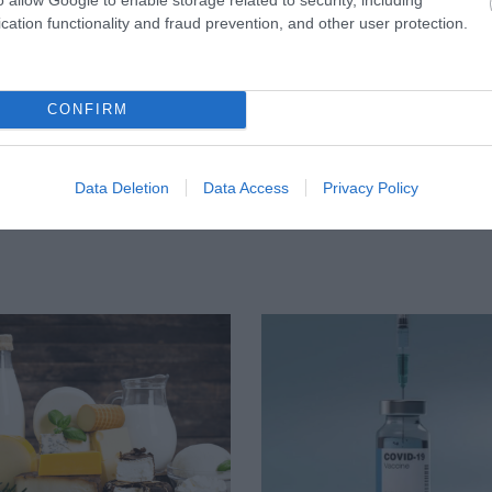
cation functionality and fraud prevention, and other user protection.
6
12:11
31.07.2026
15:11
τε και σέρνεστε
Το σημάδι στο πόδι
ην κούραση; 8+1
μπορεί να κρύβει
CONFIRM
 κινήσεις για
θρόμβωση
σσότερη ενέργεια
το πρωί
Data Deletion
Data Access
Privacy Policy