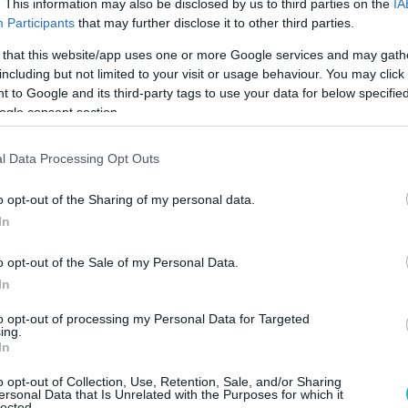
. This information may also be disclosed by us to third parties on the
IA
Participants
that may further disclose it to other third parties.
 that this website/app uses one or more Google services and may gath
including but not limited to your visit or usage behaviour. You may click 
 to Google and its third-party tags to use your data for below specifi
ogle consent section.
l Data Processing Opt Outs
o opt-out of the Sharing of my personal data.
07.08.2026
15:10
In
νού από τις
Επιστήμονες 
δυνο για
φορά 16 τεχνητ
o opt-out of the Sale of my Personal Data.
προειδοποιήσε
In
Ερευνητές σχεδίασαν 16 νέους βακτηριοφάγους 
to opt-out of processing my Personal Data for Targeted
ing.
In
o opt-out of Collection, Use, Retention, Sale, and/or Sharing
ersonal Data that Is Unrelated with the Purposes for which it
lected.