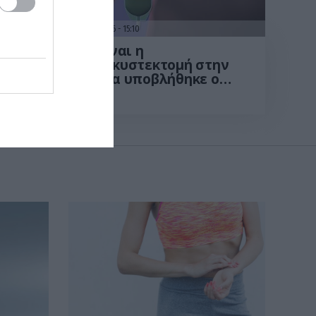
31.07.2026
15:10
 που
Τι είναι η
χολοκυστεκτομή στην
οποία υποβλήθηκε ο
Μ.Χατζηγιάννης: Tα
συμπτώματα που
οδηγούν στην επέμβαση