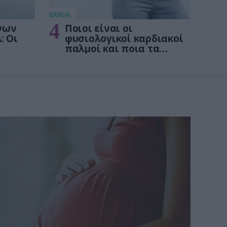
KΑΡΔΙΑ
4
νων
Ποιοι είναι οι
: Οι
φυσιολογικοί καρδιακοί
παλμοί και ποια τα
στις
επικίνδυνα όρια – Πότε
πρέπει να ανησυχήσετε