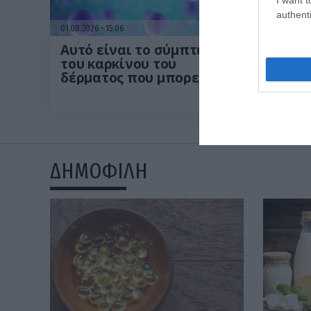
authenti
01.08.2026
15:06
01.08.202
Αυτό είναι το σύμπτωμα
Ξυπνά
του καρκίνου του
από τ
δέρματος που μπορεί να
απλές
εντοπιστεί στο
περι
κομμωτήριο! – Τι δείχνει
από 
νέα έρευνα
ΔΗΜΟΦΙΛΗ