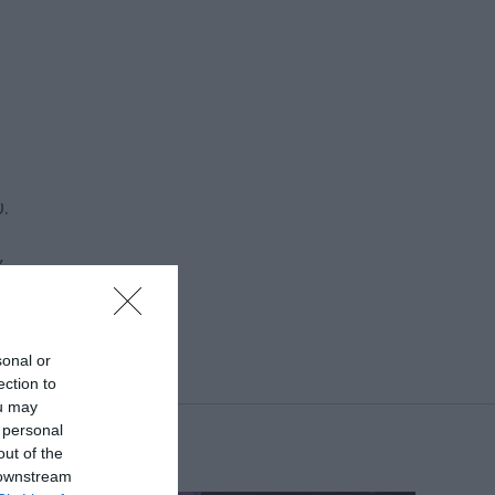
.
,
sonal or
ection to
ou may
 personal
out of the
 downstream