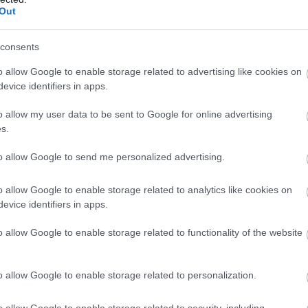
Out
consents
o allow Google to enable storage related to advertising like cookies on
evice identifiers in apps.
6
06:05
06.08.2026
21:06
o allow my user data to be sent to Google for online advertising
 όλο και
Μπορούμε να ζήσο
s.
σσότεροι άνθρωποι
194 χρόνια; – Ρώσοι
ύνται χειρότερα
επιστήμονες εξετά
to allow Google to send me personalized advertising.
τα θεωρητικά όρια 
ανθρώπινης ζωής
o allow Google to enable storage related to analytics like cookies on
evice identifiers in apps.
o allow Google to enable storage related to functionality of the website
o allow Google to enable storage related to personalization.
o allow Google to enable storage related to security, including