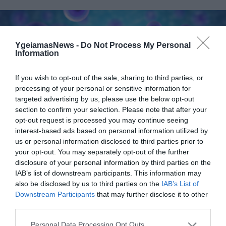
YgeiamasNews -
Do Not Process My Personal
Information
If you wish to opt-out of the sale, sharing to third parties, or
processing of your personal or sensitive information for
targeted advertising by us, please use the below opt-out
01.08.2026
15:06
section to confirm your selection. Please note that after your
Αυτό είναι το σύμπτωμα του καρκίνου του
opt-out request is processed you may continue seeing
δέρματος που μπορεί να εντοπιστεί στο
interest-based ads based on personal information utilized by
κομμωτήριο! – Τι δείχνει νέα έρευνα
us or personal information disclosed to third parties prior to
your opt-out. You may separately opt-out of the further
disclosure of your personal information by third parties on the
IAB’s list of downstream participants. This information may
also be disclosed by us to third parties on the
IAB’s List of
Downstream Participants
that may further disclose it to other
third parties.
Please note that this website/app uses one or more Google
Personal Data Processing Opt Outs