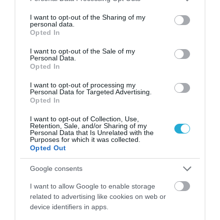
services and may gather and store information including but
not limited to your visit or usage behaviour. You may click to
I want to opt-out of the Sharing of my
personal data.
grant or deny consent to Google and its third-party tags to
01.08.2026
12:11
Opted In
use your data for below specified purposes in below Google
Ξυπνάτε και σέρνεστε από την κούραση;
consent section.
I want to opt-out of the Sale of my
8+1 απλές κινήσεις για περισσότερη
Personal Data.
ενέργεια από το πρωί
Opted In
I want to opt-out of processing my
Personal Data for Targeted Advertising.
Opted In
I want to opt-out of Collection, Use,
Retention, Sale, and/or Sharing of my
Personal Data that Is Unrelated with the
Purposes for which it was collected.
Opted Out
Google consents
31.07.2026
15:11
I want to allow Google to enable storage
Το σημάδι στο πόδι που μπορεί να κρύβει
related to advertising like cookies on web or
θρόμβωση
device identifiers in apps.