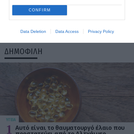
CONFIRM
31.07.2026
15:06
Οι τροφές που βοηθούν στη μακροζωία
Data Deletion
Data Access
Privacy Policy
ΔΗΜΟΦΙΛΗ
ΥΓΕΙΑ
1
Αυτό είναι το θαυματουργό έλαιο που
προστατεύει από το Αλτχάιμερ