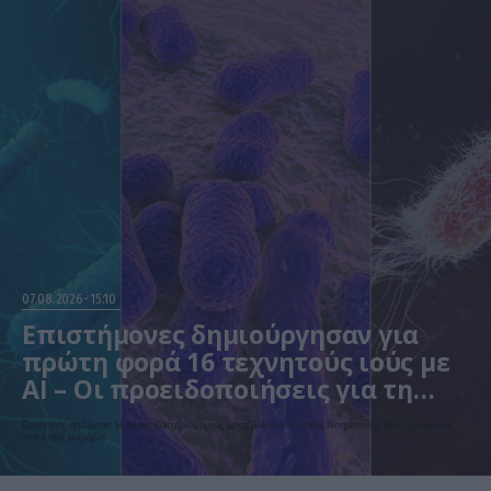
07.08.2026
15:10
Επιστήμονες δημιούργησαν για
πρώτη φορά 16 τεχνητούς ιούς με
AI – Οι προειδοποιήσεις για τη
βιοασφάλεια
Ερευνητές σχεδίασαν 16 νέους βακτηριοφάγους με τη βοήθεια Τεχνητής Νοημοσύνης που εξοντώνουν
ανθεκτικά μικρόβια