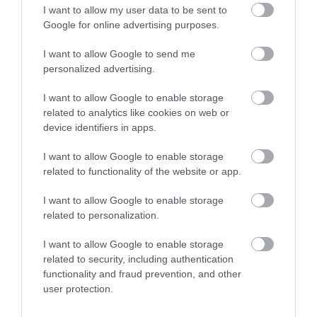
I want to allow my user data to be sent to
Google for online advertising purposes.
I want to allow Google to send me
personalized advertising.
I want to allow Google to enable storage
related to analytics like cookies on web or
device identifiers in apps.
31.07.2026
15:10
I want to allow Google to enable storage
Τι είναι η χολοκυστεκτομή στην οποία
related to functionality of the website or app.
υποβλήθηκε ο Μ.Χατζηγιάννης: Tα
συμπτώματα που οδηγούν στην επέμβαση
I want to allow Google to enable storage
related to personalization.
I want to allow Google to enable storage
related to security, including authentication
functionality and fraud prevention, and other
user protection.