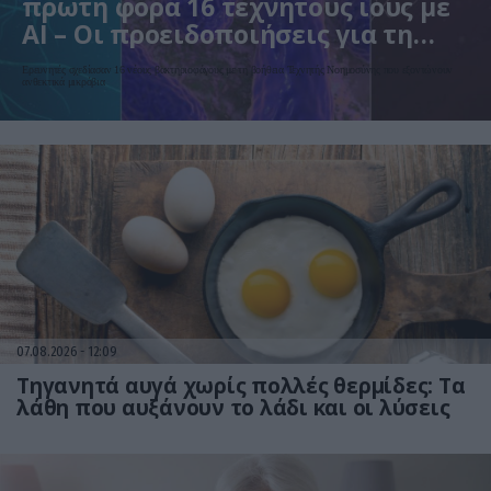
πρώτη φορά 16 τεχνητούς ιούς με
AI – Οι προειδοποιήσεις για τη
βιοασφάλεια
Ερευνητές σχεδίασαν 16 νέους βακτηριοφάγους με τη βοήθεια Τεχνητής Νοημοσύνης που εξοντώνουν
ανθεκτικά μικρόβια
07.08.2026
12:09
Τηγανητά αυγά χωρίς πολλές θερμίδες: Τα
λάθη που αυξάνουν το λάδι και οι λύσεις