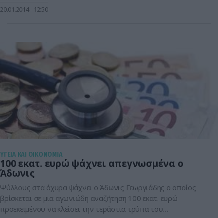
ο κ. Γεωργιάδης ευχαρίστησε το Ίδρυμα και τόνισε ότι «όταν
20.01.2014
12:50
ολοκληρωθεί το πρόγραμμα προληπτικής ιατρικής μέσω
αυτών των μονάδων, θα έχουν ελεγχθεί 37 […]
ΥΓΕΙΑ ΚΑΙ ΟΙΚΟΝΟΜΙΑ
100 εκατ. ευρώ ψάχνει απεγνωσμένα ο
Άδωνις
Ψύλλους στα άχυρα ψάχνει ο Άδωνις Γεωργιάδης ο οποίος
βρίσκεται σε μια αγωνιώδη αναζήτηση 100 εκατ. ευρώ
προεκειμένου να κλείσει την τεράστια τρύπα του