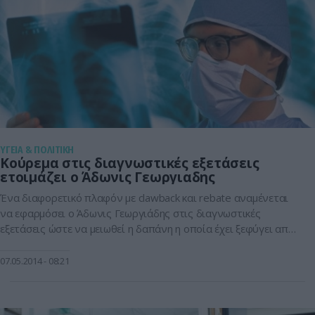
ΥΓΕΙΑ & ΠΟΛΙΤΙΚΗ
Κούρεμα στις διαγνωστικές εξετάσεις
ετοιμάζει ο Άδωνις Γεωργιαδης
Ένα διαφορετικό πλαφόν με clawback και rebate αναμένεται
να εφαρμόσει ο Άδωνις Γεωργιάδης στις διαγνωστικές
εξετάσεις ώστε να μειωθεί η δαπάνη η οποία έχει ξεφύγει από
τον αρχικό προϋπολογισμό. Σημειώνεται πως το συγκεκριμένο
ο πλαφόν θα είναι διαφορετικό από αυτό των φαρμάκων και
07.05.2014
08:21
δε θα αφορά άμεσα τους ασθενείς αλλά τα κέντρα που θα
πραγματοποιούν […]