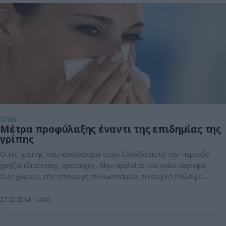
ΥΓΕΙΑ
Μέτρα προφύλαξης έναντι της επιδημίας της
γρίπης
Ο Ιός γρίπης που κυκλοφορεί στην Ελλάδα αυτή την περίοδο
χρήζει ιδιαίτερης προσοχής. Μην αμελείτε τον καλό αερισμό
των χώρων, την αποφυγή συνωστισμού, το συχνό πλύσιμο
των χεριών, την αποφυγή ενεργητικής και παθητικής έκθεσης
στο κάπνισμα, την αποφυγή επαφής των χεριών με μάτια
27.02.2014
14:00
στόμα μύτη χείλη, τον εμβολιασμό ομάδων υψηλού κινδύνου,
την άμεση ιατρική εξέταση […]