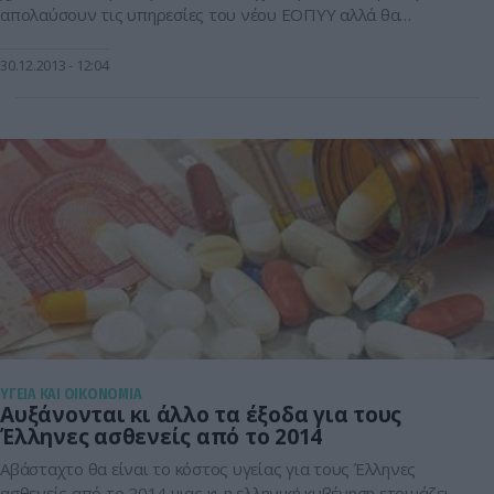
απολαύσουν τις υπηρεσίες του νέου ΕΟΠΥΥ αλλά θα
μπορούν να χρησιμοποιούν και την “έξυπνη” ηλεκτρονική
κάρτα του. Θέμα χρόνου αποτελεί η έκδοση της ηλεκτρονικής
30.12.2013
12:04
κάρτας υγείας για τους ασφαλισμένους του ΕΟΠΥΥ, μέσα
στην οποία […]
ΥΓΕΙΑ ΚΑΙ ΟΙΚΟΝΟΜΙΑ
Αυξάνονται κι άλλο τα έξοδα για τους
Έλληνες ασθενείς από το 2014
Αβάσταχτο θα είναι το κόστος υγείας για τους Έλληνες
ασθενείς από το 2014 μιας κι η ελληνική κυβένηση ετοιμάζει