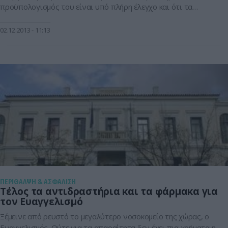
προϋπολογισμός του είναι υπό πλήρη έλεγχο και ότι τα
προβλήματα θα αντιμετωπιστούν. Υπογραμμίζοντας πως οι
γιατροί, τα φαρμακεία και οι εξετάσεις είναι διασφαλισμένες,
02.12.2013
11:13
ο ΕΟΠΥΥ τονίζει πως ο προϋπολογισμός του Οργανισμού με
τους 10 εκατ. ασφαλισμένους […]
ΠΕΡΙΘΑΛΨΗ & ΑΣΦΑΛΙΣΗ
Τέλος τα αντιδραστήρια και τα φάρμακα για
τον Ευαγγελισμό
Ξέμεινε από ρευστό το μεγαλύτερο νοσοκομείο της χώρας, ο
Ευαγγελισμός. Ούτε για τα απαραίτητα δεν έχει πια χρήματα η