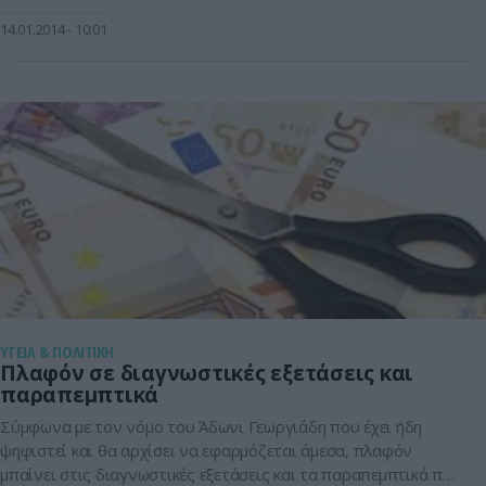
προϋπολογισμού στην Υγεία. Μάταια ψάχνει ο υπουργός
Υγείας. Όσο κι αν ψάξει δεν θα τα βρεις απαντούν από την
14.01.2014
10:01
πλευρά τους φαρμακοποιοί, εργαστηριακοί αλλά και
φαρμακευτικές εταιρείες στον Άδωνι Γεωργιάδη δεδομένου
[…]
ΥΓΕΙΑ & ΠΟΛΙΤΙΚΗ
Πλαφόν σε διαγνωστικές εξετάσεις και
παραπεμπτικά
Σύμφωνα με τον νόμο του Άδωνι Γεωργιάδη που έχει ήδη
ψηφιστεί και θα αρχίσει να εφαρμόζεται άμεσα, πλαφόν
μπαίνει στις διαγνωστικές εξετάσεις και τα παραπεμπτικά που