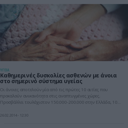
ΥΓΕΙΑ
Καθημερινές δυσκολίες ασθενών με άνοια
στο σημερινό σύστημα υγείας
Οι άνοιες αποτελούν μία από τις πρώτες 10 αιτίες που
προκαλούν ανικανότητα στις αναπτυγμένες χώρες.
Προσβάλλει τουλάχιστον 150.000-200.000 στην Ελλάδα, 10
εκατομμύρια ανθρώπους στην Ευρώπη, ενώ υπολογίζεται ότι
μέχρι το 2025 περίπου 6,7 εκατομμύρια άτομα στις ΗΠΑ θα
26.02.2014
12:30
έχουν νόσο Αλτσχάιμερ. Ταυτόχρονα σχετίζεται με σημαντική
σωματική, κοινωνική και ψυχιατρική αναπηρία των ασθενών