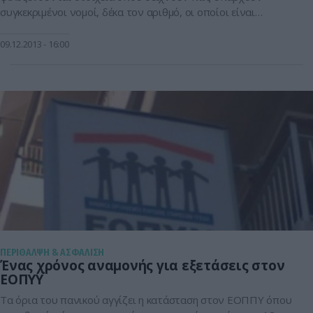
συγκεκριμένοι νομοί, δέκα τον αριθμό, οι οποίοι είναι
πρωταγωνιστές στη συνταγογράφηση. Βασικός
πρωταγωνιστής λοιπόν νομός στη συνταγογράφηση είναι ο
09.12.2013
16:00
νομός Λαρίσης με 9% του συνολικού όγκου αυτής, έχοντας
17.000 ευρώ για εξετάσεις ανά χίλιους κατοίκους, έναντι
10.000 ευρών στον νομό Μαγνησίας που έρχεται […]
ΠΕΡΙΘΑΛΨΗ & ΑΣΦΑΛΙΣΗ
Ένας χρόνος αναμονής για εξετάσεις στον
ΕΟΠΥΥ
Τα όρια του πανικού αγγίζει η κατάσταση στον ΕΟΠΠΥ όπου