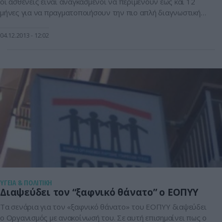
οι ασθενείς είναι αναγκασμένοι να περιμένουν έως και 12
μήνες για να πραγματοποιήσουν την πιο απλή διαγνωστική
εξέταση. Υπο κατάρρευση ο Οργανισμός την ώρα που ο
Άδωνις έχει διαφορετικά σχέδια για τους ασφαλισμένους. Σε
04.12.2013
12:02
μια περίοδο που η κρίση οδηγεί όλο και περισσότερους
συνανθρώπους μας […]
ΥΓΕΙΑ & ΠΟΛΙΤΙΚΗ
Διαψεύδει τον “ξαφνικό θάνατο” ο ΕΟΠΥΥ
Τα σενάρια για τον «ξαφνικό θάνατο» του ΕΟΠΥΥ διαψεύδει
ο Οργανισμός με ανακοίνωσή του. Σε αυτή επισημαίνει πως ο