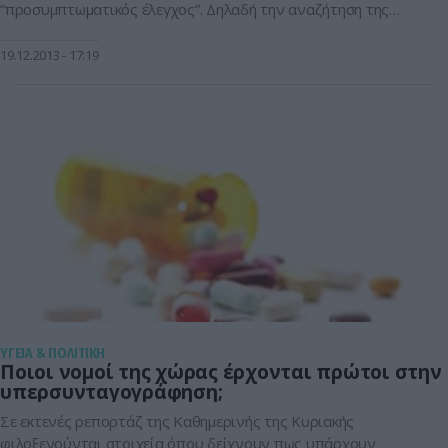
“προσυμπτωματικός έλεγχος”. Δηλαδή την αναζήτηση της
υπάρξεως κάποιας διαταραχής στην υγεία μας προτού αυτή
εκδηλωθεί (ή όπως αλλιώς λέμε “δώσει συμπτώματα”). Με το
19.12.2013
17:19
γενικό check up μπορούμε να έχουμε μια καλή εικόνα της
κατάστασης της υγείας μας. Δεν καλύπτει βέβαια […]
ΥΓΕΙΑ & ΠΟΛΙΤΙΚΗ
Ποιοι νομοί της χώρας έρχονται πρώτοι στην
υπερσυνταγογράφηση;
Σε εκτενές ρεπορτάζ της Καθημερινής της Κυριακής
φιλοξενούνται στοιχεία όπου δείχνουν πως υπάρχουν