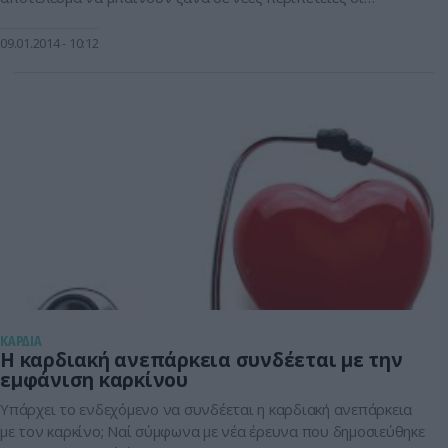
ασφαλισμένοι. Σύμφωνα με τον νόμο του Αδώνιδος
Γεωργιάδη που έχει ήδη ψηφιστεί και θα αρχίσει να
09.01.2014
10:12
εφαρμόζεται άμεσα, πλαφόν μπαίνει και στις διαγνωστικές
εξετάσεις και τα παραπεμπτικά που έχουν δικαίωμα […]
KΑΡΔΙΑ
Η καρδιακή ανεπάρκεια συνδέεται με την
εμφάνιση καρκίνου
Υπάρχει το ενδεχόμενο να συνδέεται η καρδιακή ανεπάρκεια
με τον καρκίνο; Ναί σύμφωνα με νέα έρευνα που δημοσιεύθηκε