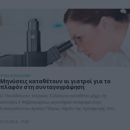
του Υφυπουργού κ. Α. Μπέζα και εκπροσώπων της Διοίκησης
της ΟΠΑΠ και του Συλλόγου Φλόγα. Το […]
ΥΓΕΙΑ & ΠΟΛΙΤΙΚΗ
Μηνύσεις καταθέτουν οι γιατροί για το
πλαφόν στη συνταγογράφηση
O Πανελλήνιος Ιατρικός Σύλλογος καταθέτει μέχρι τη
Δευτέρα 3 Φεβρουαρίου, μηνυτήρια αναφορά στην
Εισαγγελία του Αρείου Πάγου, πέραν της προσφυγής στα
Διοικητικά Δικαστήρια, με την οποία ζητεί την κατάργηση του
πλαφόν στην συνταγογράφηση φαρμάκων και διαγνωστικών
31.01.2014
17:26
εξετάσεων, προκειμένου να προστατευθούν τα έννομα