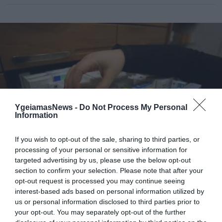
μεγάλη συχνότητα. Το ίδιο ισχύει και […]
YgeiamasNews -
Do Not Process My Personal
Information
ΦΑΡΜΑΚΑ
If you wish to opt-out of the sale, sharing to third parties, or
Αγνοούν το πλαφόν συνταγογράφησης οι
processing of your personal or sensitive information for
γιατροί
targeted advertising by us, please use the below opt-out
Να αγνοήσει το μέτρο του πλαφόν στα μηνιαία όρια
section to confirm your selection. Please note that after your
opt-out request is processed you may continue seeing
συνταγογράφησης φαρμάκων και ιατρικών πράξεων
interest-based ads based on personal information utilized by
αποφάσισε το διοικητικό συμβούλιο του Πανελληνίου
us or personal information disclosed to third parties prior to
Ιατρικού Συλλόγου, παρέχοντας μάλιστα νομική προστασία
your opt-out. You may separately opt-out of the further
στα μέλη του, σε περίπτωση που τους επιβληθούν κυρώσεις.
28.01.2014
14:23