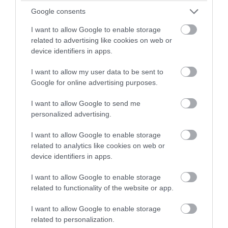
ΕΟΠΥΥ, τη στιγμή μάλιστα που το νομοσχέδιο έχει κατατεθεί
Google consents
ήδη στη Βουλή. Τα στελέχη […]
I want to allow Google to enable storage
related to advertising like cookies on web or
device identifiers in apps.
I want to allow my user data to be sent to
Google for online advertising purposes.
I want to allow Google to send me
personalized advertising.
I want to allow Google to enable storage
related to analytics like cookies on web or
ΥΓΕΙΑ & ΠΟΛΙΤΙΚΗ
device identifiers in apps.
ΠΑΣΟΚ: Πρέπει να αλλάξουν κάποια άρθρα
στο ΠΕΔΥ”
I want to allow Google to enable storage
Αγκάθι αποδεικνύονται οι διαφωνίες κι οι ενστάσεις του
related to functionality of the website or app.
ΠΑΣΟΚ αναφορικά με το νομοσχέδιο του Άδωνι για το ΠΕΔΥ,
ένα νομοσχέδο που έχει ήδη κατατεθεί στη Βουλή. Διαφωνίες
I want to allow Google to enable storage
χωρίς όμως ουσιαστικές αλλαγές στην περίθαλψη των
related to personalization.