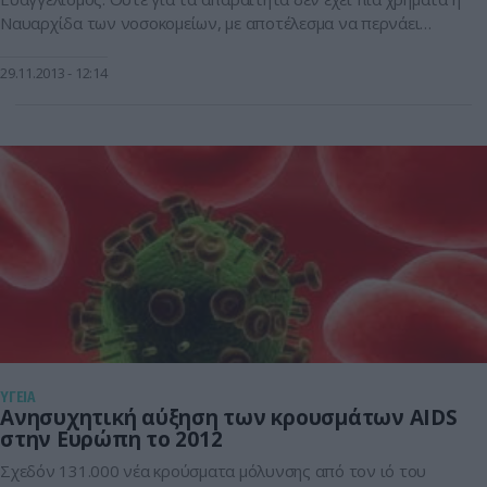
Ναυαρχίδα των νοσοκομείων, με αποτέλεσμα να περνάει
κυριολεκτικά σε αχρηστεία. Σύμφωνα με τις καταγγελίες των
εργαζομένων, οι μνημονιακές περικοπές στους
29.11.2013
12:14
προϋπολογισμούς των νοσοκομείων κάνουν ακόμη και το
μεγαλύτερο νοσοκομείο της χώρας, τον Ευαγγελισμό να μη
διαθέτει […]
ΥΓΕΙΑ
Ανησυχητική αύξηση των κρουσμάτων AIDS
στην Ευρώπη το 2012
Σχεδόν 131.000 νέα κρούσματα μόλυνσης από τον ιό του