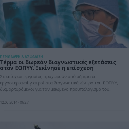
ΠΕΡΙΘΑΛΨΗ & ΑΣΦΑΛΙΣΗ
Τέρμα οι δωρεάν διαγνωστικές εξετάσεις
στον ΕΟΠΥΥ. Ξεκίνησε η επίσχεση
Σε επίσχεση εργασίας προχωρούν από σήμερα οι
εργαστηριακοί γιατροί στα διαγνωστικά κέντρα του ΕΟΠΥΥ,
διαμαρτυρόμενοι για τον μειωμένο προϋπολογισμό του
ΕΟΠΥΥ αναφορικά με τις εργαστηριακές εξετάσεις. Αυτό
συνεπάγεται, φυσικά, πως οι ασφαλισμένοι που θα χρειαστεί
12.05.2014
06:27
να υποβληθούν σε εξετάσεις στα διαγνωστικά του ΕΟΠΥΥ θα
πρέπει βάλουν οι ίδιοι το χέρι στην τσέπη προκειμένου να
καλύψουν […]