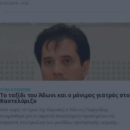
άλλους φορείς της Υγείας, συλλαλητήριο έξω από το
21.01.2014
11:02
υπουργείο Υγείας στη 1 το μεσημέρι και πορεία προς […]
ΥΓΕΙΑ & ΠΟΛΙΤΙΚΗ
Το ταξίδι του Άδωνι και ο μόνιμος γιατρός στο
Καστελόριζο
Από νωρίς το πρωί της Κυριακής ο Άδωνις Γεωργιάδης
ετοιμάσθηκε για το ακριτικό Καστελόριζο προκειμένου να
παραστεί στα εγκαίνια των μονάδων προληπτικής ιατρικής
δωρεάν φυσικά του ιδιωτικού τομέα. Αμέσως μετά τα εγκαίνια