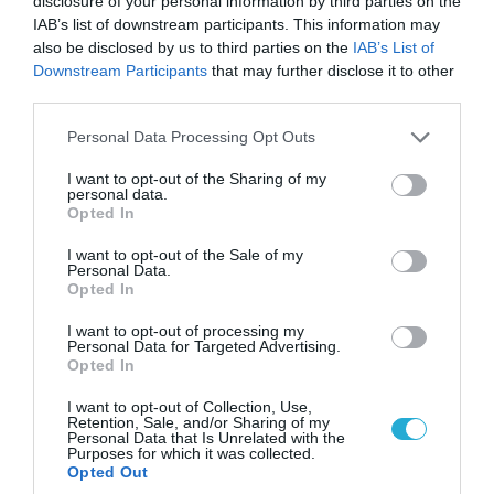
disclosure of your personal information by third parties on the
Πάντως, το υπουργείο Υγείας σκέφτεται ήδη την αναθεώρηση
IAB’s list of downstream participants. This information may
του μέτρου σύμφωνα με δηλώσεις της γενικής γραμματέας
also be disclosed by us to third parties on the
IAB’s List of
Δημοσίας Υγείας, Χριστίνα Παπανικολάου, […]
Downstream Participants
that may further disclose it to other
third parties.
Please note that this website/app uses one or more Google
Personal Data Processing Opt Outs
services and may gather and store information including but
not limited to your visit or usage behaviour. You may click to
I want to opt-out of the Sharing of my
personal data.
grant or deny consent to Google and its third-party tags to
Opted In
use your data for below specified purposes in below Google
consent section.
I want to opt-out of the Sale of my
Personal Data.
Opted In
ΥΓΕΙΑ & ΠΟΛΙΤΙΚΗ
ΠΑΣΟΚ: Πρέπει να αλλάξουν κάποια άρθρα
I want to opt-out of processing my
Personal Data for Targeted Advertising.
στο ΠΕΔΥ”
Opted In
Αγκάθι αποδεικνύονται οι διαφωνίες κι οι ενστάσεις του
I want to opt-out of Collection, Use,
ΠΑΣΟΚ αναφορικά με το νομοσχέδιο του Άδωνι για το ΠΕΔΥ,
Retention, Sale, and/or Sharing of my
ένα νομοσχέδο που έχει ήδη κατατεθεί στη Βουλή. Διαφωνίες
Personal Data that Is Unrelated with the
Purposes for which it was collected.
χωρίς όμως ουσιαστικές αλλαγές στην περίθαλψη των
Opted Out
ασθενών διατυπώνει αιφνιδιαστικά το ΠΑΣΟΚ για τον νέο
27.01.2014
15:13