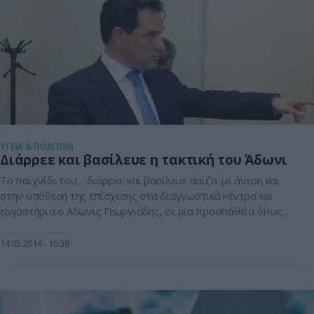
ΥΓΕΙΑ & ΠΟΛΙΤΙΚΗ
Διάρρεε και βασίλευε η τακτική του Άδωνι
Το παιχνίδι του… διάρρεε και βασίλευε παίζει με άνεση και
στην υπόθεση της επίσχεσης στα διαγνωστικά κέντρα και
εργαστήρια ο Αδωνις Γεωργιάδης, σε μια προσπάθεια όπως
φαίνεται να μοιραστεί ο κλάδος στα δύο και να λήξει η
κινητοποίηση. Μια κινητοποίηση που ξεκίνησε από τη Δευτέρα
14.05.2014
10:38
και υποχρεώνει τους ασφαλισμένους του ΕΟΠΥΥ να
πληρώνουν από την […]