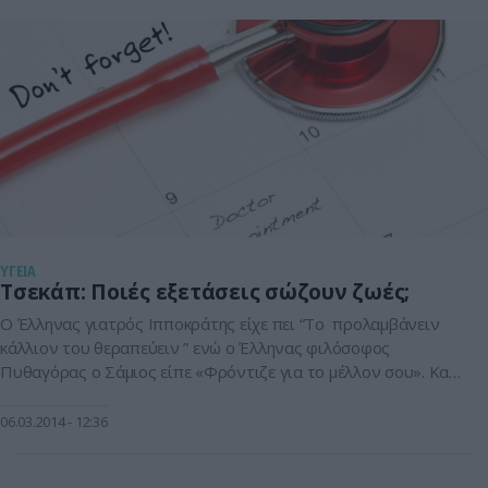
ΥΓΕΙΑ
Τσεκάπ: Ποιές εξετάσεις σώζουν ζωές;
Ο Έλληνας γιατρός Ιπποκράτης είχε πει “To προλαμβάνειν
κάλλιον του θεραπεύειν ” ενώ ο Έλληνας φιλόσοφος
Πυθαγόρας ο Σάμιος είπε «Φρόντιζε για το μέλλον σου». Και
οι δύο τονίζουν τη σημασία της πρόληψης που στο χώρο της
υγείας ερμηνεύεται ως πρώιμη διάγνωση των παθολογικών
06.03.2014
12:36
εκείνων καταστάσεων που θα οδηγήσουν σε συστηματικά
νοσήματα. Το βασικό εργαστηριακό […]