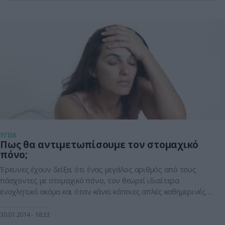
συμφέροντα των πολιτών και η δεοντολογική λειτουργία των
ιατρών. Καλεί δε τους γιατρούς […]
ΥΓΕΙΑ
Πως θα αντιμετωπίσουμε τον στομαχικό
πόνο;
Έρευνες έχουν δείξει ότι ένας μεγάλος αριθμός από τους
πάσχοντες με στομαχικό πόνο, τον θεωρεί ιδιαίτερα
ενοχλητικό ακόμα και όταν κάνει κάποιες απλές καθημερινές
δραστηριότητες. Επίσης πιστεύει ότι ο πόνος έχει αρνητικό
αντίκτυπο στην ποιότητα ζωής του, αφού αναγκάζεται να
30.01.2014
18:33
αλλάξει ή να ακυρώσει κοινωνικές υποχρεώσεις και μάλιστα με