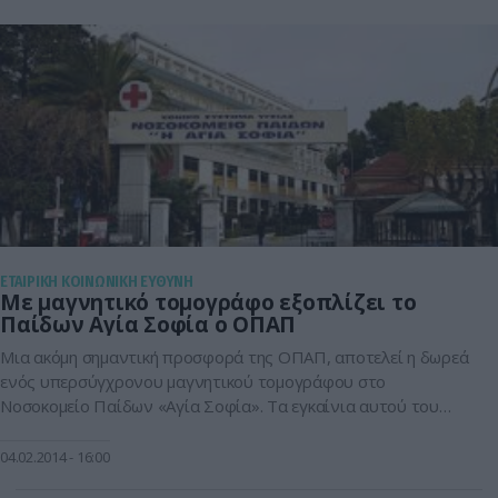
και σημαντικό φορτίο […]
ΕΤΑΙΡΙΚΗ ΚΟΙΝΩΝΙΚΗ ΕΥΘΥΝΗ
Με μαγνητικό τομογράφο εξοπλίζει το
Παίδων Αγία Σοφία ο ΟΠΑΠ
Μια ακόμη σημαντική προσφορά της ΟΠΑΠ, αποτελεί η δωρεά
ενός υπερσύγχρονου μαγνητικού τομογράφου στο
Νοσοκομείο Παίδων «Αγία Σοφία». Τα εγκαίνια αυτού του
συγκροτήματος Μαγνητικής Τομογραφίας 1,5Τ,
πραγματοποιήθηκαν σήμερα από την Διοίκηση του
04.02.2014
16:00
Νοσοκομείου, παρουσία του Υπουργού Υγείας κ. Α. Γεωργιάδη,