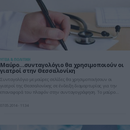
ΥΓΕΙΑ & ΠΟΛΙΤΙΚΗ
Μαύρο…συνταγολόγιο θα χρησιμοποιούν οι
γιατροί στην Θεσσαλονίκη
Συνταγολόγιο με μαύρες σελίδες θα χρησιμοποιήσουν οι
γιατροί της Θεσσαλονίκης σε ένδειξη διαμαρτυρίας για την
επαναφορά του πλαφόν στην συνταγογράφηση. Το μαύρο
συνταγολόγιο παρουσίασε στη διάρκεια συνέντευξης τύπου ο
γενικός γραμματέας του Ιατρικού Συλλόγου Θεσσαλονίκης
07.05.2014
11:34
(ΙΣΘ) Νίκος Νίτσας, τονίζοντας ότι ο υπουργός Υγείας ένα
μήνα μετά την απόφαση του Συμβουλίου της Επικρατείας που
ακυρώνει το […]