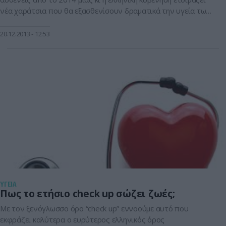
νέα χαράτσια που θα εξασθενίσουν δραματικά την υγεία των
πολιτών. Δε φθάνει που ήδη οι τσέπες των ασφαλισμένων και
των ασθενών έχουν επιβαρυνθεί από διάφορα χαράτσια που
20.12.2013
12:53
έχει επιβάλει η κυβέρνηση, έρχονται και νέα από το […]
ΥΓΕΙΑ
Πως το ετήσιο check up σώζει ζωές;
Με τον ξενόγλωσσο όρο “check up” εννοούμε αυτό που
εκφράζει καλύτερα ο ευρύτερος ελληνικός όρος