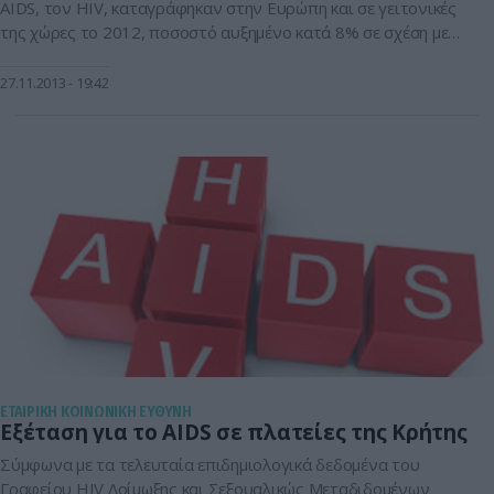
AIDS, τον HIV, καταγράφηκαν στην Ευρώπη και σε γειτονικές
της χώρες το 2012, ποσοστό αυξημένο κατά 8% σε σχέση με
το 2011, ενώ ανησυχητική είναι η αντιστροφή της πρόσφατης
τάσης μείωσης των κρουσμάτων της νόσου που είχε
27.11.2013
19:42
παρατηρηθεί στη Δύση. Μετά την αναστάτωση που
προκλήθηκε με […]
ΕΤΑΙΡΙΚΗ ΚΟΙΝΩΝΙΚΗ ΕΥΘΥΝΗ
Εξέταση για το AIDS σε πλατείες της Κρήτης
Σύμφωνα με τα τελευταία επιδημιολογικά δεδομένα του
Γραφείου HIV Λοίμωξης και Σεξουαλικώς Μεταδιδομένων