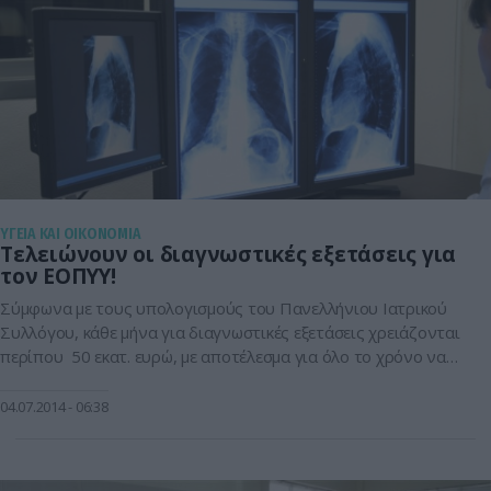
ΥΓΕΙΑ ΚΑΙ ΟΙΚΟΝΟΜΙΑ
Τελειώνουν οι διαγνωστικές εξετάσεις για
τον ΕΟΠΥΥ!
Σύμφωνα με τους υπολογισμούς του Πανελλήνιου Ιατρικού
Συλλόγου, κάθε μήνα για διαγνωστικές εξετάσεις χρειάζονται
περίπου 50 εκατ. ευρώ, με αποτέλεσμα για όλο το χρόνο να
χρειάζονται περί τα 600 εκατ. ευρώ. Ωστόσο ο σχετικός
προϋπολογισμός για όλο το 2014 φθάνει μόλις τα 328 εκατ.
04.07.2014
06:38
ευρώ. Άρα προκύπτει ένα έλλειμμα της τάξης των 272 εκατ.
ευρώ […]