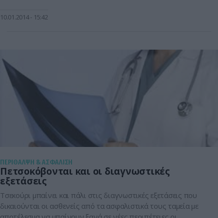
έχουν δικαίωμα να υπογράφουν οι συμβεβλημένοι με το
σύστημα γιατροί. Ειδικότερα, ο περιορισμός θα ισχύσει όπως
10.01.2014
15:42
και στα φάρμακα. Οι γιατροί θα έχουν τη δυνατότητα να
χορηγούν παραπεμπτικά κατά […]
ΠΕΡΙΘΑΛΨΗ & ΑΣΦΑΛΙΣΗ
Πετσοκόβονται και οι διαγνωστικές
εξετάσεις
Τσεκούρι μπαίνει και πάλι στις διαγνωστικές εξετάσεις που
δικαιούνται οι ασθενείς από τα ασφαλιστικά τους ταμεία με
αποτέλεσμα να μπαίνουν ξανά σε νέες περιπέτειες οι