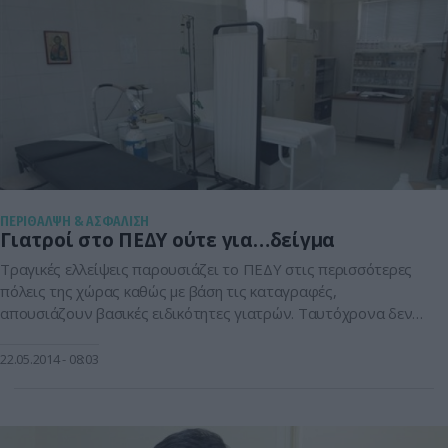
ΠΕΡΙΘΑΛΨΗ & ΑΣΦΑΛΙΣΗ
Γιατροί στο ΠΕΔΥ ούτε για…δείγμα
Τραγικές ελλείψεις παρουσιάζει το ΠΕΔΥ στις περισσότερες
πόλεις της χώρας καθώς με βάση τις καταγραφές,
απουσιάζουν βασικές ειδικότητες γιατρών. Ταυτόχρονα δεν
υπάρχουν ούτε ιδιώτες συμβεβλημένοι με τον ΕΟΠΥΥ με
συνέπεια οι ασθενείς να τους ψάχνουν με το …κιάλι και να
22.05.2014
08:03
αναγκάζονται να πληρώνουν τις επισκέψεις ολόκληρες από
την τσέπη τους. Οι μονάδες του ΠΕΔΥ πάντως σε […]