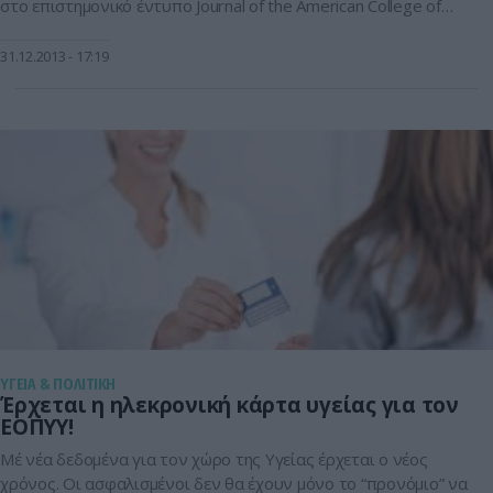
στο επιστημονικό έντυπο Journal of the American College of
Cardiology. Τα άτομα που πάσχουν από καρδιακή ανεπάρκεια
κινδυνεύουν περισσότερο να διαγνωστούν με καρκίνο. Η
31.12.2013
17:19
μελέτη δεν αποδεικνύει ότι η καρδιακή ανεπάρκεια προκαλεί
καρκίνο αλλά «θα πρέπει να […]
ΥΓΕΙΑ & ΠΟΛΙΤΙΚΗ
Έρχεται η ηλεκρονική κάρτα υγείας για τον
ΕΟΠΥΥ!
Μέ νέα δεδομένα για τον χώρο της Υγείας έρχεται ο νέος
χρόνος. Οι ασφαλισμένοι δεν θα έχουν μόνο το “προνόμιο” να