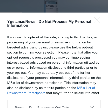
ΦΑΡΜΑΚΑ
3
Ανατροπή δεδομένων στα εμβόλια
YgeiamasNews -
Do Not Process My Personal
Information
mRNA: Οι εμβολιασμένοι πεθαίνουν
πλέον στις ΗΠΑ από COVID-19
If you wish to opt-out of the sale, sharing to third parties, or
processing of your personal or sensitive information for
targeted advertising by us, please use the below opt-out
section to confirm your selection. Please note that after your
opt-out request is processed you may continue seeing
interest-based ads based on personal information utilized by
us or personal information disclosed to third parties prior to
your opt-out. You may separately opt-out of the further
disclosure of your personal information by third parties on the
IAB’s list of downstream participants. This information may
KΑΡΔΙΑ
also be disclosed by us to third parties on the
IAB’s List of
4
Ποιοι είναι οι φυσιολογικοί καρδιακοί
Downstream Participants
that may further disclose it to other
παλμοί και ποια τα επικίνδυνα όρια –
third parties.
Πότε πρέπει να ανησυχήσετε
Please note that this website/app uses one or more Google
Personal Data Processing Opt Outs