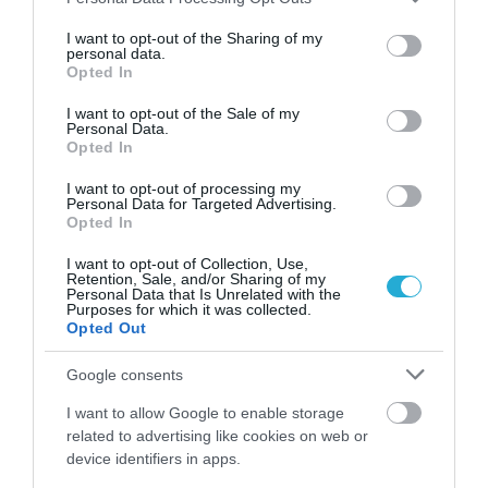
services and may gather and store information including but
not limited to your visit or usage behaviour. You may click to
I want to opt-out of the Sharing of my
ΠΕΡΙΣΣΟΤΕΡΑ
personal data.
grant or deny consent to Google and its third-party tags to
Opted In
use your data for below specified purposes in below Google
consent section.
I want to opt-out of the Sale of my
Personal Data.
Opted In
I want to opt-out of processing my
Personal Data for Targeted Advertising.
Opted In
I want to opt-out of Collection, Use,
Retention, Sale, and/or Sharing of my
Personal Data that Is Unrelated with the
Purposes for which it was collected.
Opted Out
Google consents
I want to allow Google to enable storage
08.08.2026
15:07
related to advertising like cookies on web or
Ο Στέφανος Τσιτσιπάς σε
device identifiers in apps.
εξόρμηση με την σύντροφό του