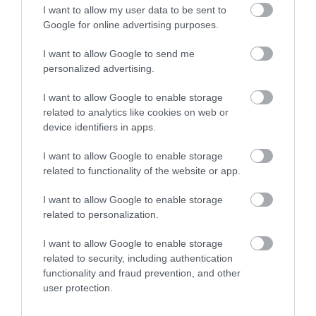
στις ελβετικές Άλπεις – Δείτε τα
I want to allow my user data to be sent to
Google for online advertising purposes.
τρυφερά στιγμιότυπα
Στην πρώτη φωτογραφία, οι δυο τους εμφανίζονται μέσα στο φυσικό τοπίο των ελβετικών Άλπεων
I want to allow Google to send me
personalized advertising.
I want to allow Google to enable storage
related to analytics like cookies on web or
device identifiers in apps.
I want to allow Google to enable storage
related to functionality of the website or app.
I want to allow Google to enable storage
related to personalization.
I want to allow Google to enable storage
related to security, including authentication
functionality and fraud prevention, and other
user protection.
08.08.2026
15:04
Νέα μελέτη: Η εισπνοή καπνού