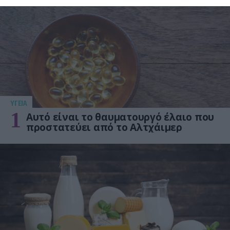
ΥΓΕΙΑ
1
Αυτό είναι το θαυματουργό έλαιο που
προστατεύει από το Αλτχάιμερ