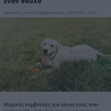
έναν σκύλο
YgeiaNews
|
email:
info@ygeianews.gr
| 16/09/2019 - 20:29
Μερικές συμβουλές για όλους εσάς που