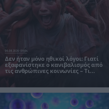
06.08.2026
09:04
Δεν ήταν μόνο ηθικοί λόγοι: Γιατί
εξαφανίστηκε ο κανιβαλισμός από
τις ανθρώπινες κοινωνίες – Τι
δείχνει νέα έρευνα
Η μελέτη βασίστηκε σε μαθηματικά μοντέλα