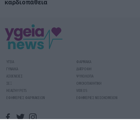
καρδιοπάθεια
ΥΓΕΙΑ
ΦΑΡΜΑΚΑ
ΓΥΝΑΙΚΑ
ΔΙΑΤΡΟΦΗ
ΑΣΘΕΝΕΙΕΣ
ΨΥΧΟΛΟΓΙΑ
ΣΕΞ
ΟΜΟΙΟΠΑΘΗΤΙΚΗ
HEALTHY PETS
VIDEOS
ΕΦΗΜΕΡΙΕΣ ΦΑΡΜΑΚΕΙΩΝ
ΕΦΗΜΕΡΙΕΣ ΝΟΣΟΚΟΜΕΙΩΝ
COPYRIGHT 2020 | YGEIAMASNEWS.GR
ΟΡΟΙ ΧΡΗΣΗΣ