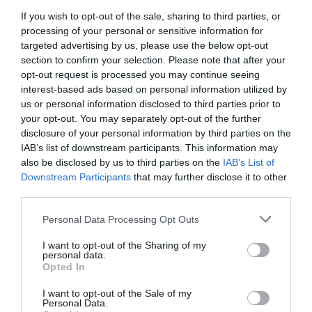
που φεύγετε από το σπίτι και πότε
If you wish to opt-out of the sale, sharing to third parties, or
επιστρέφετε.
processing of your personal or sensitive information for
targeted advertising by us, please use the below opt-out
Αγοράστε του διάφορα παιχνίδια ώστε να
section to confirm your selection. Please note that after your
μπορεί να διασκεδάζει όσο είστε μακριά.
opt-out request is processed you may continue seeing
interest-based ads based on personal information utilized by
us or personal information disclosed to third parties prior to
your opt-out. You may separately opt-out of the further
disclosure of your personal information by third parties on the
IAB’s list of downstream participants. This information may
also be disclosed by us to third parties on the
IAB’s List of
Downstream Participants
that may further disclose it to other
third parties.
HEALTHY PETS
Please note that this website/app uses one or more Google
Personal Data Processing Opt Outs
services and may gather and store information including but
not limited to your visit or usage behaviour. You may click to
I want to opt-out of the Sharing of my
personal data.
grant or deny consent to Google and its third-party tags to
Opted In
use your data for below specified purposes in below Google
consent section.
I want to opt-out of the Sale of my
Personal Data.