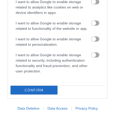
I want to allow Google to enable storage
related to analytics like cookies on web or
device identifiers in apps.
I want to allow Google to enable storage
related to functionality of the website or app.
I want to allow Google to enable storage
related to personalization.
10.07.2026
21:18
I want to allow Google to enable storage
Δείτε βίντεο: Πυροσβέστες της
related to security, including authentication
ΕΜΑΚ στην Πάτρα έστησαν
functionality and fraud prevention, and other
user protection.
επιχείρηση διάσωσης για γατάκι
που έπεσε στο πηγάδι
Η επιχείρηση ολοκληρώθηκε χωρίς προβλήματα, χαρίζοντας αίσιο τέλος στην περιπέτεια του ζώου
CONFIRM
ΔΗΜΟΦΙΛΗ
Data Deletion
Data Access
Privacy Policy