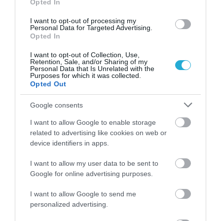
Opted In
I want to opt-out of processing my
Personal Data for Targeted Advertising.
Opted In
I want to opt-out of Collection, Use,
Retention, Sale, and/or Sharing of my
Personal Data that Is Unrelated with the
Purposes for which it was collected.
Opted Out
10.07.2026
21:18
Θερμοπληξία στα κατοικίδια: Τα
Google consents
σημάδια που απαιτούν άμεση
I want to allow Google to enable storage
δράση
related to advertising like cookies on web or
device identifiers in apps.
Ο καύσωνας αυξάνει τον κίνδυνο για σκύλους και γάτες
I want to allow my user data to be sent to
Google for online advertising purposes.
I want to allow Google to send me
personalized advertising.