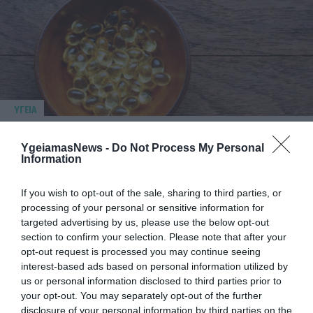
ΥΓΕΙΑ
1
Αυτό είναι το θαυματουργό έλαιο που
προστατεύει από το Αλτχάιμερ
YgeiamasNews -
Do Not Process My Personal
Information
If you wish to opt-out of the sale, sharing to third parties, or
processing of your personal or sensitive information for
targeted advertising by us, please use the below opt-out
section to confirm your selection. Please note that after your
opt-out request is processed you may continue seeing
interest-based ads based on personal information utilized by
us or personal information disclosed to third parties prior to
your opt-out. You may separately opt-out of the further
ΥΓΕΙΑ
disclosure of your personal information by third parties on the