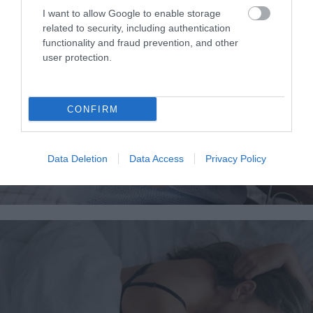
I want to allow Google to enable storage
related to security, including authentication
functionality and fraud prevention, and other
user protection.
07.08.2026
06:06
CONFIRM
Δείτε ποια είναι τα συμπτώματα
ενός «μίνι εγκεφαλικού»
επεισοδίου
Data Deletion
Data Access
Privacy Policy
Τι πρέπει να κάνετε αμέσως