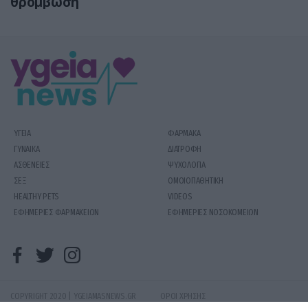
θρόμβωση
ΥΓΕΙΑ
ΦΑΡΜΑΚΑ
ΓΥΝΑΙΚΑ
ΔΙΑΤΡΟΦΗ
ΑΣΘΕΝΕΙΕΣ
ΨΥΧΟΛΟΓΙΑ
ΣΕΞ
ΟΜΟΙΟΠΑΘΗΤΙΚΗ
HEALTHY PETS
VIDEOS
ΕΦΗΜΕΡΙΕΣ ΦΑΡΜΑΚΕΙΩΝ
ΕΦΗΜΕΡΙΕΣ ΝΟΣΟΚΟΜΕΙΩΝ
COPYRIGHT 2020 | YGEIAMASNEWS.GR
ΟΡΟΙ ΧΡΗΣΗΣ