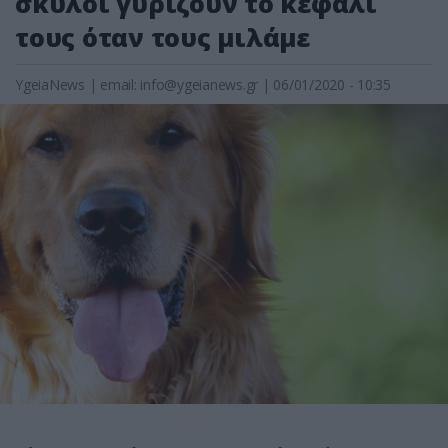
σκύλοι γυρίζουν το κεφάλι
τους όταν τους μιλάμε
YgeiaNews
|
email:
info@ygeianews.gr
| 06/01/2020 - 10:35