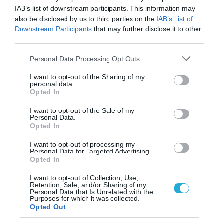
2
Το τρόφιμο που θωρακίζει «αθόρυβα»
IAB’s list of downstream participants. This information may
τα οστά σε κάθε ηλικία… δεν είναι το
also be disclosed by us to third parties on the
IAB’s List of
γάλα!
Downstream Participants
that may further disclose it to other
third parties.
Please note that this website/app uses one or more Google
Personal Data Processing Opt Outs
services and may gather and store information including but
not limited to your visit or usage behaviour. You may click to
I want to opt-out of the Sharing of my
personal data.
grant or deny consent to Google and its third-party tags to
Opted In
use your data for below specified purposes in below Google
consent section.
I want to opt-out of the Sale of my
Personal Data.
Opted In
ΦΑΡΜΑΚΑ
3
Ανατροπή δεδομένων στα εμβόλια
I want to opt-out of processing my
Personal Data for Targeted Advertising.
mRNA: Οι εμβολιασμένοι πεθαίνουν
Opted In
πλέον στις ΗΠΑ από COVID-19
I want to opt-out of Collection, Use,
Retention, Sale, and/or Sharing of my
Personal Data that Is Unrelated with the
Purposes for which it was collected.
Opted Out