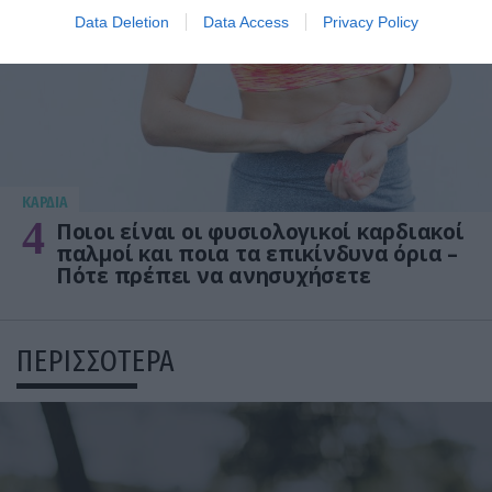
Data Deletion
Data Access
Privacy Policy
KΑΡΔΙΑ
4
Ποιοι είναι οι φυσιολογικοί καρδιακοί
παλμοί και ποια τα επικίνδυνα όρια –
Πότε πρέπει να ανησυχήσετε
ΠΕΡΙΣΣΟΤΕΡΑ