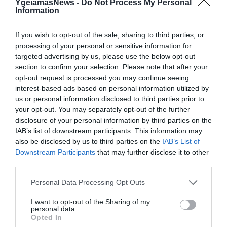
YgeiamasNews -
Do Not Process My Personal
Information
If you wish to opt-out of the sale, sharing to third parties, or
processing of your personal or sensitive information for
targeted advertising by us, please use the below opt-out
section to confirm your selection. Please note that after your
opt-out request is processed you may continue seeing
interest-based ads based on personal information utilized by
us or personal information disclosed to third parties prior to
your opt-out. You may separately opt-out of the further
10.07.2026
21:18
disclosure of your personal information by third parties on the
Δείτε βίντεο: Πυροσβέστες της
IAB’s list of downstream participants. This information may
also be disclosed by us to third parties on the
IAB’s List of
ΕΜΑΚ στην Πάτρα έστησαν
Downstream Participants
that may further disclose it to other
επιχείρηση διάσωσης για γατάκι
third parties.
που έπεσε στο πηγάδι
Η επιχείρηση ολοκληρώθηκε χωρίς προβλήματα, χαρίζοντας αίσιο τέλος στην περιπέτεια του ζώου
Please note that this website/app uses one or more Google
Personal Data Processing Opt Outs
services and may gather and store information including but
not limited to your visit or usage behaviour. You may click to
I want to opt-out of the Sharing of my
personal data.
grant or deny consent to Google and its third-party tags to
Opted In
use your data for below specified purposes in below Google