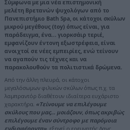
Σύμφωνα με μια νέα επιστημονική
μελέτη Βρετανών ψυχολόγων από το
Πανεπιστήμιο Bath Spa, οι κάτοχοι σκύλων
μικρού μεγέθους (toy) όπως είναι, για
παράδειγμα, ένα… γιορκσάιρ τεριέ,
εμφανίζουν έντονη εξωστρέφεια, είναι
ανοιχτοί σε νέες εμπειρίες, ενώ τείνουν
να αγαπούν τις τέχνες και να
παρακολουθούν τα πολιτιστικά δρώμενα.
​Από την άλλη πλευρά, οι κάτοχοι
μεγαλόσωμων φιλικών σκύλων όπως π.χ. τα
λαμπραντόρ διαθέτουν ιδιαίτερα ευχάριστο
χαρακτήρα.
«Τείνουμε να επιλέγουμε
σκύλους που μας… μοιάζουν, όπως ακριβώς
επιλέγουμε έναν σύντροφο με παρόμοια
ενδιαφέροντα»
, εξηγεί ο ερευνητής Λανς