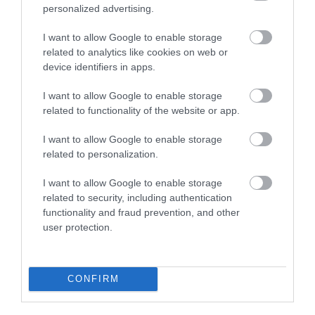
personalized advertising.
ΥΓΕΙΑ
I want to allow Google to enable storage
2
related to analytics like cookies on web or
Το τρόφιμο που θωρακίζει «αθόρυβα»
τα οστά σε κάθε ηλικία… δεν είναι το
device identifiers in apps.
γάλα!
I want to allow Google to enable storage
related to functionality of the website or app.
I want to allow Google to enable storage
related to personalization.
I want to allow Google to enable storage
related to security, including authentication
functionality and fraud prevention, and other
user protection.
ΦΑΡΜΑΚΑ
3
Ανατροπή δεδομένων στα εμβόλια
mRNA: Οι εμβολιασμένοι πεθαίνουν
CONFIRM
πλέον στις ΗΠΑ από COVID-19