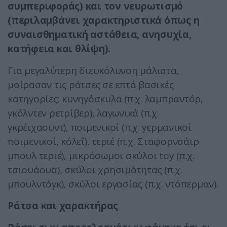
συμπεριφοράς) και τον νευρωτισμό
(περιλαμβάνει χαρακτηριστικά όπως η
συναισθηματική αστάθεια, ανησυχία,
κατήφεια και θλίψη).
Για μεγαλύτερη διευκόλυνση μάλιστα,
μοίρασαν τις ράτσες σε επτά βασικές
κατηγορίες: κυνηγόσκυλα (π.χ. λαμπραντόρ,
γκόλντεν ρετρίβερ), λαγωνικά (π.χ.
γκρέιχαουντ), ποιμενικοί (π.χ. γερμανικοί
ποιμενικοί, κόλεΐ), τεριέ (π.χ. Σταφορνσάιρ
μπουλ τεριέ), μικρόσωμοι σκύλοι toy (π.χ.
τσιουάουα), σκύλοι χρησιμότητας (π.χ.
μπουλντόγκ), σκύλοι εργασίας (π.χ. ντόπερμαν).
Ράτσα και χαρακτήρας