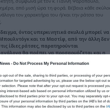
ιοκτήτη, σύμφωνα με τον κ. Γιάννη Ψαρόπουλο,
ν ημέρα, από μισή ώρα τη φορά. Βέβαια κάθε σκύλο
ανάλογα τον χαρακτήρα του ή/και την ράτσα του
.
άδειγμα, όντας υπερκινητικά σκυλιά μπορεί να
 Μπουλντόγκ και τα Μαστίφ, από την άλλη δεν
στις ίδιες ράτσες, παρατηρούνται
 ανάλογα θα πρέπει να προσαρμόζεται και η
News -
Do Not Process My Personal Information
τες την ημέρα είναι το κατώτατο «όριο».
to opt-out of the sale, sharing to third parties, or processing of your per
ς βόλτας, εξαιρετικής σημασίας είναι και η
formation for targeted advertising by us, please use the below opt-out s
r selection. Please note that after your opt-out request is processed y
νουμε σε αυτό το μισάωρο. Μια σωστή βόλτα
eing interest-based ads based on personal information utilized by us or
ι του ιδιοκτήτη με τον σκύλο και όχι να
disclosed to third parties prior to your opt-out. You may separately opt-
ίζει με τα άλλα σκυλιά, όπως κάνουν αρκετοί
losure of your personal information by third parties on the IAB’s list of
. This information may also be disclosed by us to third parties on the
IA
έτσι και μπορεί να εμφανίσει προβλήματα