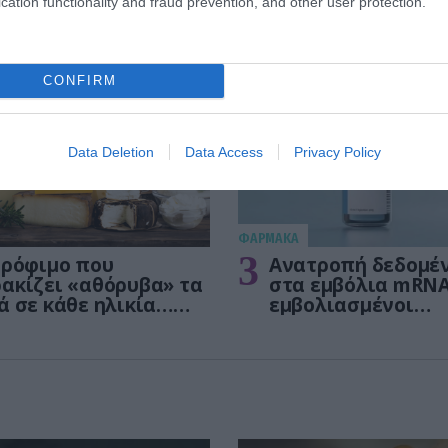
cation functionality and fraud prevention, and other user protection.
CONFIRM
Data Deletion
Data Access
Privacy Policy
ΦΑΡΜΑΚΑ
3
τρόφιμο που
Ανατροπή δεδομέ
ακίζει «αθόρυβα» τα
στα εμβόλια mRNA
ά σε κάθε ηλικία…
εμβολιασμένοι
 είναι το γάλα!
πεθαίνουν πλέον 
ΗΠΑ από COVID-19