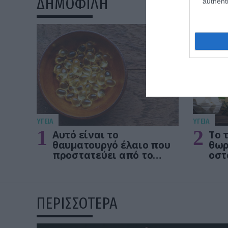
ΔΗΜΟΦΙΛΗ
authenti
ΥΓΕΙΑ
ΥΓΕΙΑ
1
2
Αυτό είναι το
Το 
θαυματουργό έλαιο που
θωρ
προστατεύει από το
οστ
Αλτχάιμερ
δεν
ΠΕΡΙΣΣΟΤΕΡΑ