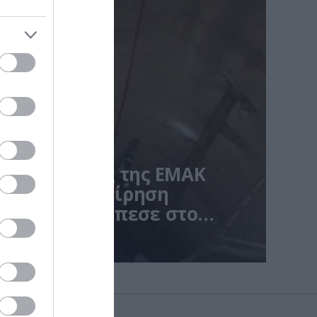
 Πυροσβέστες της ΕΜΑΚ
στησαν επιχείρηση
γατάκι που έπεσε στο
αρίζοντας αίσιο τέλος στην περιπέτεια του ζώου