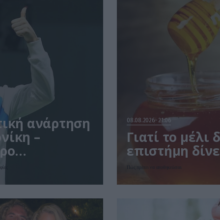
τική ανάρτηση
08.08.2026
21:06
νίκη –
Γιατί το μέλι 
ρο
επιστήμη δίνε
φίες
Πώς πρέπει να αποθηκεύεται