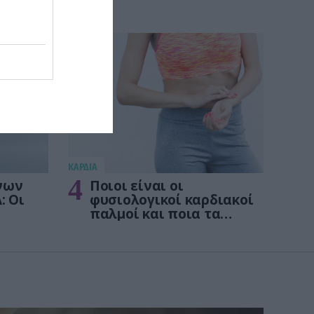
KΑΡΔΙΑ
4
νων
Ποιοι είναι οι
: Οι
φυσιολογικοί καρδιακοί
παλμοί και ποια τα
στις
επικίνδυνα όρια – Πότε
πρέπει να ανησυχήσετε