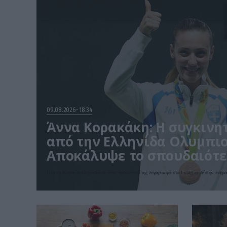
09.08.2026
18:34
Άννα Κορακάκη: Η συγκινη
από την Ελληνίδα Ολυμπιο
Αποκάλυψε το σπουδαιότε
«μετάλλιό» της
Η Άννα Κορακάκη δημοσίευσε στον προσωπικό της λογαριασμό στο Instagram δύο φωτογρα