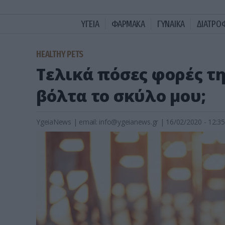
ΥΓΕΙΑ
ΦΑΡΜΑΚΑ
ΓΥΝΑΙΚΑ
ΔΙΑΤΡΟ
HEALTHY PETS
Τελικά πόσες φορές τ
βόλτα το σκύλο μου;
YgeiaNews
|
email:
info@ygeianews.gr
| 16/02/2020 - 12:35