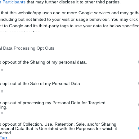
Participants
that may further disclose it to other third parties.
.
 that this website/app uses one or more Google services and may gath
αι παιχνίδια όπως το «μπαλάκι» ή η
including but not limited to your visit or usage behaviour. You may click 
 to Google and its third-party tags to use your data for below specifi
ς απλή εκπαίδευση – π.χ. το «κάτσε», έτσι ώσ
ogle consent section.
τοικιδίου μας, αλλά και το μυαλό του.
l Data Processing Opt Outs
 της βόλτας.
Οι προτεινόμενες τρεις βόλτες θα
 νόημα, δηλαδή, να αφήσουμε τον σκύλο στο σπίτι
o opt-out of the Sharing of my personal data.
υμα, όπως γίνεται συχνά από ιδιοκτήτες. Οι βόλτ
In
 βράδυ.
o opt-out of the Sale of my Personal Data.
In
to opt-out of processing my Personal Data for Targeted
ing.
In
o opt-out of Collection, Use, Retention, Sale, and/or Sharing
ersonal Data that Is Unrelated with the Purposes for which it
lected.
Out