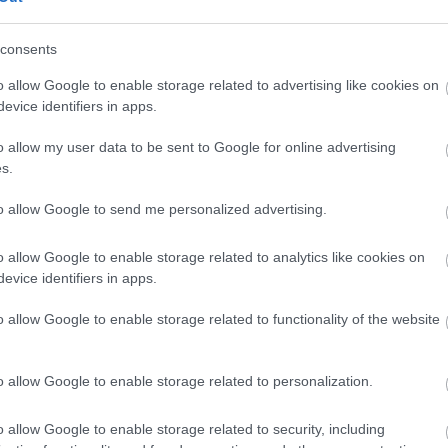
consents
o allow Google to enable storage related to advertising like cookies on
evice identifiers in apps.
o allow my user data to be sent to Google for online advertising
s.
to allow Google to send me personalized advertising.
10.07.2026
21:18
Δείτε βίντεο:
o allow Google to enable storage related to analytics like cookies on
ια: Τα σημάδια
στην Πάτρα έ
evice identifiers in apps.
η
διάσωσης για 
o allow Google to enable storage related to functionality of the website
πηγάδι
Η επιχείρηση ολοκληρώθηκε χωρίς προβλήματα, χ
o allow Google to enable storage related to personalization.
o allow Google to enable storage related to security, including