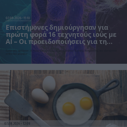
07.08.2026
15:10
Επιστήμονες δημιούργησαν για
πρώτη φορά 16 τεχνητούς ιούς με
AI – Οι προειδοποιήσεις για τη
βιοασφάλεια
Ερευνητές σχεδίασαν 16 νέους βακτηριοφάγους με τη βοήθεια Τεχνητής Νοημοσύνης που εξοντώνουν
ανθεκτικά μικρόβια
07.08.2026
12:09