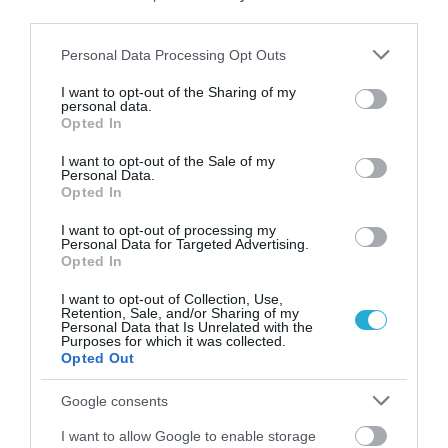
third parties.
Please note that this website/app uses one or more Google
Personal Data Processing Opt Outs
services and may gather and store information including but
not limited to your visit or usage behaviour. You may click to
I want to opt-out of the Sharing of my
personal data.
grant or deny consent to Google and its third-party tags to
Opted In
use your data for below specified purposes in below Google
consent section.
I want to opt-out of the Sale of my
Personal Data.
ΦΑΡΜΑΚΑ
Opted In
3
Ανατροπή δεδομένων στα εμβόλια
mRNA: Οι εμβολιασμένοι πεθαίνουν
I want to opt-out of processing my
πλέον στις ΗΠΑ από COVID-19
Personal Data for Targeted Advertising.
Opted In
I want to opt-out of Collection, Use,
Retention, Sale, and/or Sharing of my
Personal Data that Is Unrelated with the
Purposes for which it was collected.
Opted Out
Google consents
I want to allow Google to enable storage