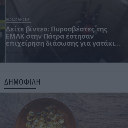
10.07.2026
21:18
Δείτε βίντεο: Πυροσβέστες της
ΕΜΑΚ στην Πάτρα έστησαν
επιχείρηση διάσωσης για γατάκι
που έπεσε στο πηγάδι
Η επιχείρηση ολοκληρώθηκε χωρίς προβλήματα, χαρίζοντας αίσιο τέλος στην περιπέτεια του ζώου
ΔΗΜΟΦΙΛΗ