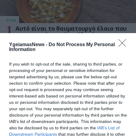
ΥΓΕΙΑ
1
Αυτό είναι το θαυματουργό έλαιο που
προστατεύει από το Αλτχάιμερ
YgeiamasNews -
Do Not Process My Personal
Information
If you wish to opt-out of the sale, sharing to third parties, or
processing of your personal or sensitive information for
targeted advertising by us, please use the below opt-out
section to confirm your selection. Please note that after your
opt-out request is processed you may continue seeing
interest-based ads based on personal information utilized by
ΥΓΕΙΑ
us or personal information disclosed to third parties prior to
2
your opt-out. You may separately opt-out of the further
Το τρόφιμο που θωρακίζει «αθόρυβα»
disclosure of your personal information by third parties on the
τα οστά σε κάθε ηλικία… δεν είναι το
γάλα!
IAB’s list of downstream participants. This information may
also be disclosed by us to third parties on the
IAB’s List of
Downstream Participants
that may further disclose it to other