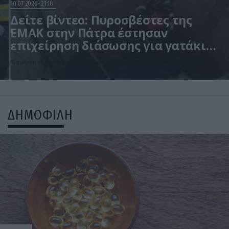
10.07.2026
21:18
Δείτε βίντεο: Πυροσβέστες της
ΕΜΑΚ στην Πάτρα έστησαν
επιχείρηση διάσωσης για γατάκι
που έπεσε στο πηγάδι
Η επιχείρηση ολοκληρώθηκε χωρίς προβλήματα, χαρίζοντας αίσιο τέλος στην περιπέτεια του ζώου
ΔΗΜΟΦΙΛΗ