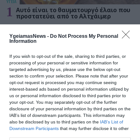
ΥΓΕΙΑ
1
Αυτό είναι το θαυματουργό έλαιο που
προστατεύει από το Αλτχάιμερ
YgeiamasNews -
Do Not Process My Personal
Information
If you wish to opt-out of the sale, sharing to third parties, or
processing of your personal or sensitive information for
targeted advertising by us, please use the below opt-out
section to confirm your selection. Please note that after your
opt-out request is processed you may continue seeing
ΥΓΕΙΑ
interest-based ads based on personal information utilized by
2
Το τρόφιμο που θωρακίζει «αθόρυβα»
us or personal information disclosed to third parties prior to
τα οστά σε κάθε ηλικία… δεν είναι το
your opt-out. You may separately opt-out of the further
γάλα!
disclosure of your personal information by third parties on the
IAB’s list of downstream participants. This information may
also be disclosed by us to third parties on the
IAB’s List of
Downstream Participants
that may further disclose it to other
third parties.