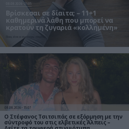
08.08.2026
21:05
Βρίσκεσαι σε δίαιτα; – 11+1
καθημερινά λάθη που μπορεί να
κρατούν τη ζυγαριά «κολλημένη»
Ποιες είναι οι συχνότερες «παγίδες»
08.08.2026
15:07
Ο Στέφανος Τσιτσιπάς σε εξόρμηση με την
σύντροφό του στις ελβετικές Άλπεις –
Δείτε τα τρυφερά στιγμιότυπα