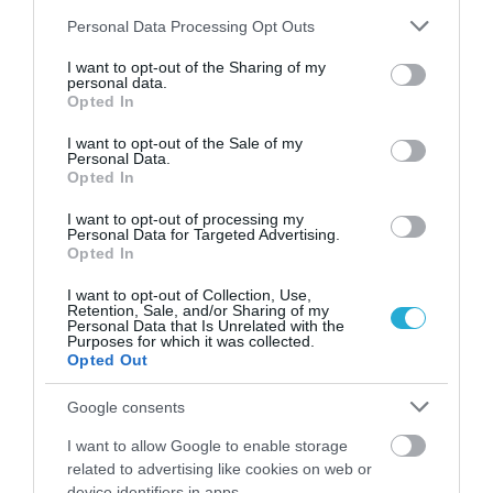
Please note that this website/app uses one or more Google
Personal Data Processing Opt Outs
services and may gather and store information including but
not limited to your visit or usage behaviour. You may click to
I want to opt-out of the Sharing of my
personal data.
grant or deny consent to Google and its third-party tags to
Opted In
use your data for below specified purposes in below Google
ΦΑΡΜΑΚΑ
consent section.
I want to opt-out of the Sale of my
3
Ανατροπή δεδομένων στα εμβόλια
Personal Data.
mRNA: Οι εμβολιασμένοι πεθαίνουν
Opted In
πλέον στις ΗΠΑ από COVID-19
I want to opt-out of processing my
Personal Data for Targeted Advertising.
Opted In
I want to opt-out of Collection, Use,
Retention, Sale, and/or Sharing of my
Personal Data that Is Unrelated with the
Purposes for which it was collected.
Opted Out
Google consents
I want to allow Google to enable storage
KΑΡΔΙΑ
4
related to advertising like cookies on web or
Ποιοι είναι οι φυσιολογικοί καρδιακοί
device identifiers in apps.