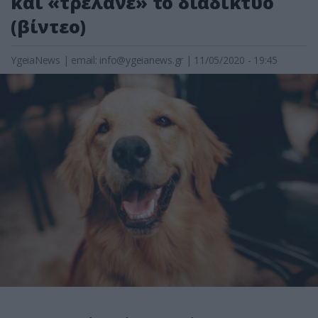
και «τρέλανε» το διαδίκτυο
(βίντεο)
YgeiaNews
|
email:
info@ygeianews.gr
| 11/05/2020 - 19:45