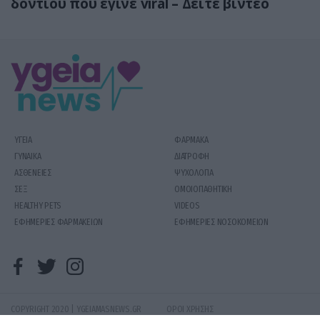
δοντιού που έγινε viral – Δείτε βίντεο
ΥΓΕΙΑ
ΦΑΡΜΑΚΑ
ΓΥΝΑΙΚΑ
ΔΙΑΤΡΟΦΗ
ΑΣΘΕΝΕΙΕΣ
ΨΥΧΟΛΟΓΙΑ
ΣΕΞ
ΟΜΟΙΟΠΑΘΗΤΙΚΗ
HEALTHY PETS
VIDEOS
ΕΦΗΜΕΡΙΕΣ ΦΑΡΜΑΚΕΙΩΝ
ΕΦΗΜΕΡΙΕΣ ΝΟΣΟΚΟΜΕΙΩΝ
COPYRIGHT 2020 | YGEIAMASNEWS.GR
ΟΡΟΙ ΧΡΗΣΗΣ