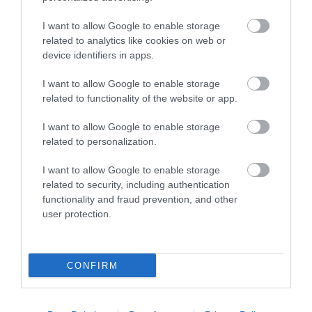
I want to allow Google to enable storage
related to analytics like cookies on web or
device identifiers in apps.
I want to allow Google to enable storage
related to functionality of the website or app.
07.08.2026
15:11
I want to allow Google to enable storage
Αυτά είναι τα φρούτα και τα
related to personalization.
λαχανικά του Αυγούστου: Οι
I want to allow Google to enable storage
εποχικές επιλογές που πρέπει να
related to security, including authentication
βάλετε στο τραπέζι σας
functionality and fraud prevention, and other
Σύκα, δαμάσκηνα, φραγκόσυκα, ντομάτες και βασιλικός πρωταγωνιστούν τον τελευταίο μήνα του
καλοκαιριού
user protection.
CONFIRM