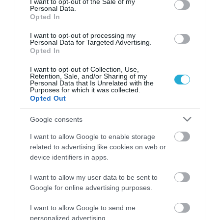
I want to opt-out of the Sale of my
Personal Data.
Opted In
I want to opt-out of processing my
Personal Data for Targeted Advertising.
Opted In
I want to opt-out of Collection, Use,
KΑΡΔΙΑ
Retention, Sale, and/or Sharing of my
Personal Data that Is Unrelated with the
4
Ποιοι είναι οι φυσιολογικοί καρδιακοί
Purposes for which it was collected.
παλμοί και ποια τα επικίνδυνα όρια –
Opted Out
Πότε πρέπει να ανησυχήσετε
Google consents
I want to allow Google to enable storage
ΠΕΡΙΣΣΟΤΕΡΑ
related to advertising like cookies on web or
device identifiers in apps.
I want to allow my user data to be sent to
Google for online advertising purposes.
I want to allow Google to send me
personalized advertising.