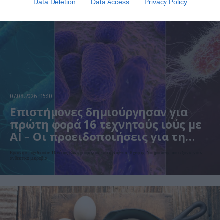
Data Deletion
Data Access
Privacy Policy
07.08.2026
15:10
Επιστήμονες δημιούργησαν για
πρώτη φορά 16 τεχνητούς ιούς με
AI – Οι προειδοποιήσεις για τη
βιοασφάλεια
Ερευνητές σχεδίασαν 16 νέους βακτηριοφάγους με τη βοήθεια Τεχνητής Νοημοσύνης που εξοντώνουν
ανθεκτικά μικρόβια