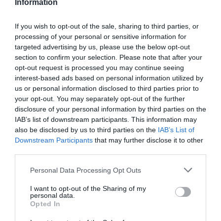
Information
ΥΓΕΙΑ
2
Το τρόφιμο που θωρακίζει «αθόρυβα»
If you wish to opt-out of the sale, sharing to third parties, or
τα οστά σε κάθε ηλικία… δεν είναι το
processing of your personal or sensitive information for
γάλα!
targeted advertising by us, please use the below opt-out
section to confirm your selection. Please note that after your
opt-out request is processed you may continue seeing
interest-based ads based on personal information utilized by
us or personal information disclosed to third parties prior to
your opt-out. You may separately opt-out of the further
disclosure of your personal information by third parties on the
IAB’s list of downstream participants. This information may
also be disclosed by us to third parties on the
IAB’s List of
Downstream Participants
that may further disclose it to other
third parties.
ΦΑΡΜΑΚΑ
3
Ανατροπή δεδομένων στα εμβόλια
Please note that this website/app uses one or more Google
Personal Data Processing Opt Outs
mRNA: Οι εμβολιασμένοι πεθαίνουν
services and may gather and store information including but
πλέον στις ΗΠΑ από COVID-19
not limited to your visit or usage behaviour. You may click to
I want to opt-out of the Sharing of my
personal data.
grant or deny consent to Google and its third-party tags to
Opted In
use your data for below specified purposes in below Google
consent section.