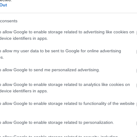
μόνη που διασπά τα κύτταρα του δέρματος.
Out
ς και θα παράγετε περισσότερη αυξητική ορμόνη
 περισσότερο ελαστικό και λιγότερο ευάλωτο στι
consents
o allow Google to enable storage related to advertising like cookies on
evice identifiers in apps.
o allow my user data to be sent to Google for online advertising
οειδοποιεί ότι το να κοιμάται κανείς σε ορισμένε
s.
 ύπνου στο δέρμα οι οποίες παραμένουν στην
to allow Google to send me personalized advertising.
ν όταν σηκώνεστε από το κρεβάτι.
τίδες στο μάγουλο και το σαγόνι, ενώ το να
o allow Google to enable storage related to analytics like cookies on
α μετώπου με αυλάκια. Για να μειωθούν οι ρυτίδ
evice identifiers in apps.
o allow Google to enable storage related to functionality of the website
ε γυαλιά
o allow Google to enable storage related to personalization.
ου προσώπου οδηγεί στην υπερλειτουργία των
α κάτω από την επιφάνεια. Η αυλακιά τελικά
o allow Google to enable storage related to security, including