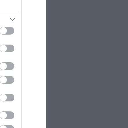
ς
ς
ες