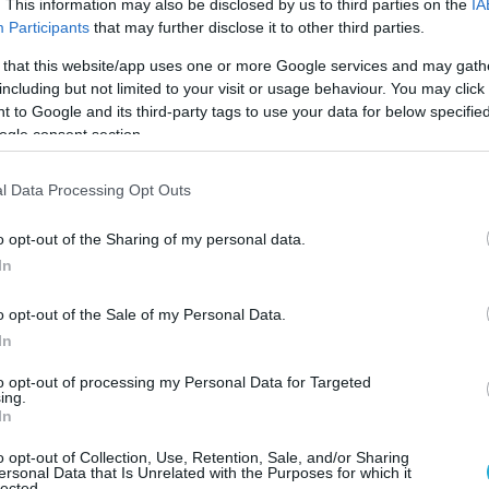
. This information may also be disclosed by us to third parties on the
IA
τρεις του ήλιου.
Participants
that may further disclose it to other third parties.
 that this website/app uses one or more Google services and may gath
including but not limited to your visit or usage behaviour. You may click 
ανική Ακαδημία Δερματολόγων προτρέπει να φοράτε
 to Google and its third-party tags to use your data for below specifi
ogle consent section.
καρκίνο του δέρματος και θα σας βοηθάει να
l Data Processing Opt Outs
o opt-out of the Sharing of my personal data.
ά αποτελέσματα, αλλά όλο και περισσότερες έρευν
In
 το δέρμα, κυρίως απελευθερώνοντας ένα ένζυμο
o opt-out of the Sale of my Personal Data.
η, σημαντικά συστατικά του δέρματος.
In
νιζε είχε την τάση να εμφανίζει πιο ρυτιδωμένο
to opt-out of processing my Personal Data for Targeted
ing.
In
o opt-out of Collection, Use, Retention, Sale, and/or Sharing
ne, σημειώνει ότι όταν δεν κοιμάστε αρκετά το σώ
ersonal Data that Is Unrelated with the Purposes for which it
lected.