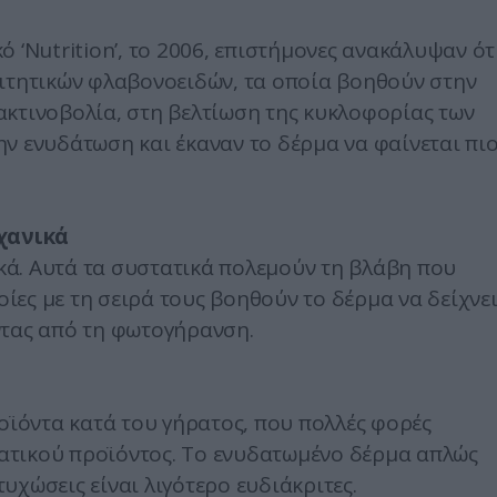
 ‘Nutrition’, το 2006, επιστήμονες ανακάλυψαν ότ
αιτητικών φλαβονοειδών, τα οποία βοηθούν στην
ακτινοβολία, στη βελτίωση της κυκλοφορίας των
ν ενυδάτωση και έκαναν το δέρμα να φαίνεται πι
χανικά
ικά. Αυτά τα συστατικά πολεμούν τη βλάβη που
οίες με τη σειρά τους βοηθούν το δέρμα να δείχνε
ντας από τη φωτογήρανση.
ροϊόντα κατά του γήρατος, που πολλές φορές
ατικού προϊόντος. Το ενυδατωμένο δέρμα απλώς
τυχώσεις είναι λιγότερο ευδιάκριτες.