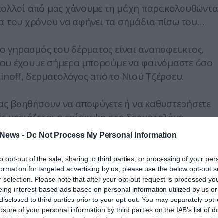
 πολλοί από μας χάνουμε τη μάχη παρακολουθώντα
μα του χρόνου να αφήνει τα σημάδια πίσω του…
ι ο γηρασμός του δέρματος είναι αναπόφευκτος,
ς που έχουμε σήμερα μπορούμε να φαινόμαστε όσο
hinoff, δερματολόγος από το Νιού Τζέρσευ.
ας βοηθήσουν να αποφύγετε ή να καθυστερήσετε
ές χρειάζεται η επίσκεψη στο δερματολόγο,
News -
Do Not Process My Personal Information
to opt-out of the sale, sharing to third parties, or processing of your per
formation for targeted advertising by us, please use the below opt-out s
άδες έρευνες έχουν αποδείξει την επίδραση του
r selection. Please note that after your opt-out request is processed y
που έγινε σε μονοζυγωτικούς διδύμους έδειξε ότι 
eing interest-based ads based on personal information utilized by us or
ική από την κληρονομικότητα.
disclosed to third parties prior to your opt-out. You may separately opt-
losure of your personal information by third parties on the IAB’s list of
ο είχαν λιγότερες ρυτίδες και έδειχναν γενικά