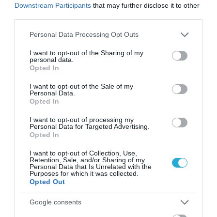
Downstream Participants
that may further disclose it to other
third parties.
Please note that this website/app uses one or more Google
Personal Data Processing Opt Outs
services and may gather and store information including but
not limited to your visit or usage behaviour. You may click to
I want to opt-out of the Sharing of my
personal data.
grant or deny consent to Google and its third-party tags to
Opted In
use your data for below specified purposes in below Google
28.01.2026
14:33
consent section.
I want to opt-out of the Sale of my
Πάτρα: Έβαλε υαλουρονικό σε νυχάδικο
Personal Data.
και παραμορφώθηκε – «Χρησιμοποιούν
Opted In
κινέζικα υλικά»
I want to opt-out of processing my
Personal Data for Targeted Advertising.
Opted In
ΔΗΜΟΦΙΛΗ
I want to opt-out of Collection, Use,
Retention, Sale, and/or Sharing of my
Personal Data that Is Unrelated with the
Purposes for which it was collected.
Opted Out
Google consents