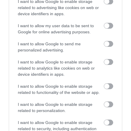
I want to allow Google to enable storage
related to advertising like cookies on web or
device identifiers in apps.
I want to allow my user data to be sent to
ΥΓΕΙΑ
Google for online advertising purposes.
1
Αυτό είναι το θαυματουργό έλαιο που
προστατεύει από το Αλτχάιμερ
I want to allow Google to send me
personalized advertising.
I want to allow Google to enable storage
related to analytics like cookies on web or
device identifiers in apps.
I want to allow Google to enable storage
related to functionality of the website or app.
I want to allow Google to enable storage
ΥΓΕΙΑ
related to personalization.
2
Το τρόφιμο που θωρακίζει «αθόρυβα»
τα οστά σε κάθε ηλικία… δεν είναι το
I want to allow Google to enable storage
γάλα!
related to security, including authentication