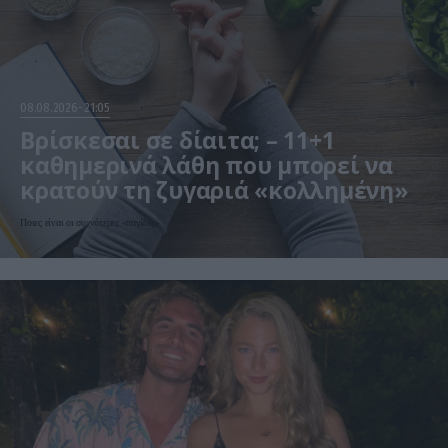
08.08.2026
21:05
Βρίσκεσαι σε δίαιτα; – 11+1
καθημερινά λάθη που μπορεί να
κρατούν τη ζυγαριά «κολλημένη»
Ποιες είναι οι συχνότερες «παγίδες»