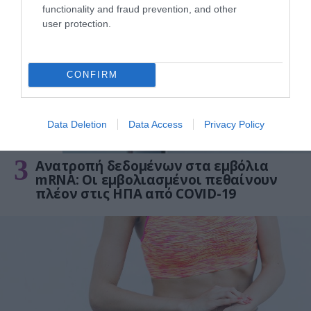
functionality and fraud prevention, and other
user protection.
CONFIRM
Data Deletion
Data Access
Privacy Policy
ΦΑΡΜΑΚΑ
3
Ανατροπή δεδομένων στα εμβόλια
mRNA: Οι εμβολιασμένοι πεθαίνουν
πλέον στις ΗΠΑ από COVID-19