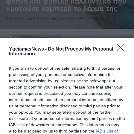
φθηνό και φυσικό καλλυντικό που
κρατούσε λαμπερό το δέρμα της
«Όταν μιλούσε, μοσχομύριζε το στόμα της», είχε αποκαλύψει ο Μάκης Δελαπόρτας
YgeiamasNews -
Do Not Process My Personal
Information
If you wish to opt-out of the sale, sharing to third parties, or
processing of your personal or sensitive information for
targeted advertising by us, please use the below opt-out
section to confirm your selection. Please note that after your
21.04.2026
18:01
opt-out request is processed you may continue seeing
interest-based ads based on personal information utilized by
Δερματολόγος αποκαλύπτει: Αυτός είναι ο
λόγος που πρέπει να αποφεύγετε να
us or personal information disclosed to third parties prior to
φοράτε μακιγιάζ στο αεροπλάνο
your opt-out. You may separately opt-out of the further
disclosure of your personal information by third parties on the
IAB’s list of downstream participants. This information may
also be disclosed by us to third parties on the
IAB’s List of