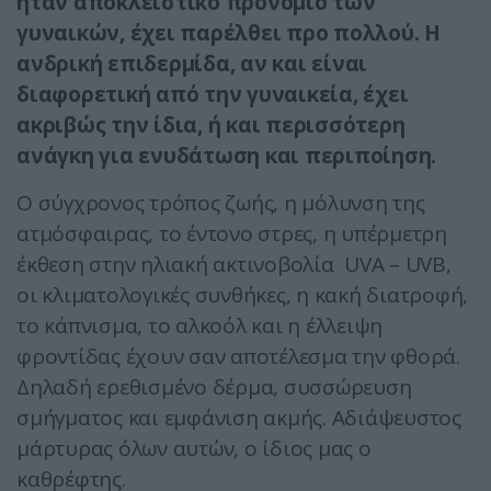
ήταν αποκλειστικό προνόμιο των
γυναικών, έχει παρέλθει προ πολλού. Η
ανδρική επιδερμίδα, αν και είναι
διαφορετική από την γυναικεία, έχει
ακριβώς την ίδια, ή και περισσότερη
ανάγκη για ενυδάτωση και περιποίηση.
Ο σύγχρονος τρόπος ζωής, η μόλυνση της
ατμόσφαιρας, το έντονο στρες, η υπέρμετρη
έκθεση στην ηλιακή ακτινοβολία UVA – UVB,
οι κλιματολογικές συνθήκες, η κακή διατροφή,
το κάπνισμα, το αλκοόλ και η έλλειψη
φροντίδας έχουν σαν αποτέλεσμα την φθορά.
Δηλαδή ερεθισμένο δέρμα, συσσώρευση
σμήγματος και εμφάνιση ακμής. Αδιάψευστος
μάρτυρας όλων αυτών, ο ίδιος μας ο
καθρέφτης.