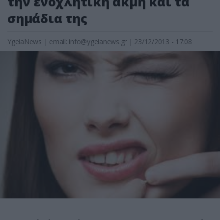
την ενοχλητική ακμή και τα
σημάδια της
YgeiaNews
|
email:
info@ygeianews.gr
| 23/12/2013 - 17:08