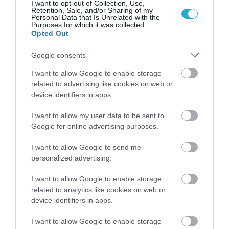
I want to opt-out of Collection, Use,
Retention, Sale, and/or Sharing of my
Personal Data that Is Unrelated with the
Purposes for which it was collected.
Opted Out
Google consents
I want to allow Google to enable storage
related to advertising like cookies on web or
device identifiers in apps.
I want to allow my user data to be sent to
Google for online advertising purposes.
17.06.2026
00:01
”Beauty Roses”: Το νέο beauty
I want to allow Google to send me
personalized advertising.
brand παρουσιάστηκε στην
Θεσσαλονίκη
I want to allow Google to enable storage
related to analytics like cookies on web or
Σε ένα ξεχωριστό private dinner για εκλεκτές κυρίες της πόλης
device identifiers in apps.
I want to allow Google to enable storage