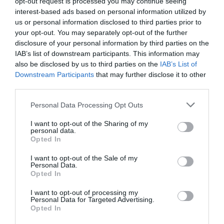
opt-out request is processed you may continue seeing
καθώς και παραμονή στο σπίτι για μερικές
interest-based ads based on personal information utilized by
μέρες. Υπάρχει κίνδυνος να αφήσει
us or personal information disclosed to third parties prior to
υπερτροφικές ουλές, γι αυτό και συνιστάται
your opt-out. You may separately opt-out of the further
disclosure of your personal information by third parties on the
μόνο σε άτομα με σοβαρές βλάβες στο δέρμα.
IAB’s list of downstream participants. This information may
Αποφεύγεται κατά τους καλοκαιρινούς μήνες,
also be disclosed by us to third parties on the
IAB’s List of
γιατί μπορεί να προκαλέσει υπέρχρωση του
Downstream Participants
that may further disclose it to other
third parties.
δέρματος.
Please note that this website/app uses one or more Google
Personal Data Processing Opt Outs
services and may gather and store information including but
not limited to your visit or usage behaviour. You may click to
I want to opt-out of the Sharing of my
personal data.
grant or deny consent to Google and its third-party tags to
Opted In
use your data for below specified purposes in below Google
consent section.
I want to opt-out of the Sale of my
Personal Data.
Opted In
ΟΜΟΡΦΙΑ
I want to opt-out of processing my
Personal Data for Targeted Advertising.
Opted In