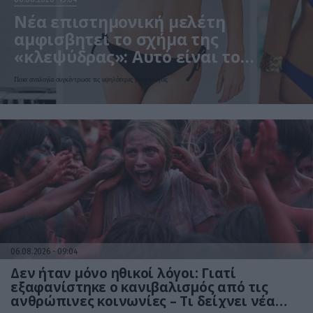
Νέα επιστημονική μελέτη
αμφισβητεί το σχήμα της
«κλεψύδρας»: Αυτό είναι το
«ιδανικό» γυναικείο σώμα
Ποια αναλογία συγκέντρωσε τις υψηλότερες βαθμολογίες
06.08.2026
09:04
Δεν ήταν μόνο ηθικοί λόγοι: Γιατί
εξαφανίστηκε ο κανιβαλισμός από τις
ανθρώπινες κοινωνίες – Τι δείχνει νέα