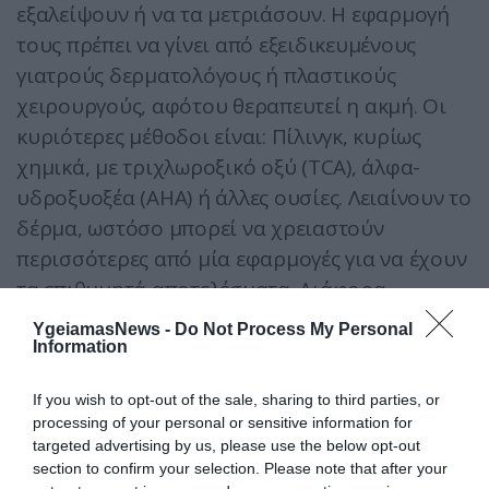
εξαλείψουν ή να τα μετριάσουν. Η εφαρμογή
τους πρέπει να γίνει από εξειδικευμένους
γιατρούς δερματολόγους ή πλαστικούς
χειρουργούς, αφότου θεραπευτεί η ακμή. Οι
κυριότερες μέθοδοι είναι: Πίλινγκ, κυρίως
χημικά, με τριχλωροξικό οξύ (TCA), άλφα-
υδροξυοξέα (AHA) ή άλλες ουσίες. Λειαίνουν το
δέρμα, ωστόσο μπορεί να χρειαστούν
περισσότερες από μία εφαρμογές για να έχουν
τα επιθυμητά αποτελέσματα. Διάφορα
εμφυτεύματα, όπως κολλαγόνου,
YgeiamasNews -
Do Not Process My Personal
συμπληρωματικά του κενού που μένει στις
Information
ουλές. Χρειάζονται επανειλημμένες επισκέψεις
If you wish to opt-out of the sale, sharing to third parties, or
στο ιατρείο. Δερμοαπόξεση, η οποία
processing of your personal or sensitive information for
εξαφανίζει τις υπερτροφικές ή ατροφικές
targeted advertising by us, please use the below opt-out
ουλές. Απαιτεί τοπική ή γενική αναισθησία,
section to confirm your selection. Please note that after your