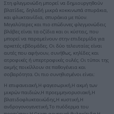
Στη φλεγμονώδη μπορεί να δημιουργηθούν
βλατίδες, δηλαδή μικρά κοκκινωπά σπυράκια,
και φλυκταινίδια, σπυράκια με πύον.
Μεγαλύτερες και πιο επώδυνες φλεγμονώδεις
βλάβες είναι τα οζίδια και οι κύστεις, που
μπορεί να παραμείνουν στην επιδερμίδα για
αρκετές εβδομάδες. Οι δύο τελευταίες είναι
αυτές που αφήνουν, συνήθως, κηλίδες και
ατροφικές ή υπερτροφικές ουλές. Οι τύποι της
ακμής ποικίλλουν σε παθογένεια και
σοβαρότητα. Οι πιο συνηθισμένοι είναι:
Η επιφανειακή,Η φαγεσωρική,Η ακμή των
μικρών παιδιών,Η προεμμηνορυσιακή,Η
βλατιδοφλυκταινώδης,Η κυστική,Η
ανδρογονογενετική,Το πυόδερμα του
προσώπου,Η Gram-αρνητική θυλακίτιδα,Η