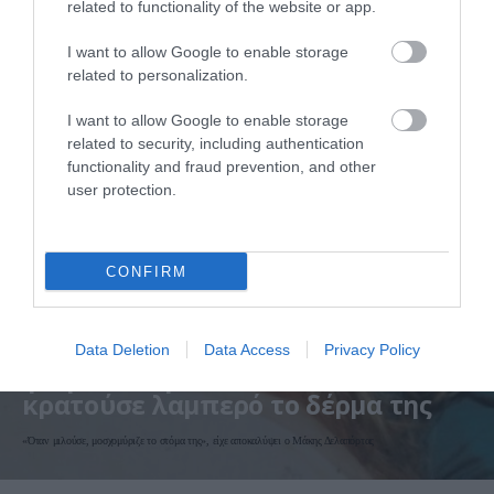
related to functionality of the website or app.
I want to allow Google to enable storage
related to personalization.
I want to allow Google to enable storage
related to security, including authentication
functionality and fraud prevention, and other
user protection.
CONFIRM
16.05.2026
00:01
Αλίκη Βουγιουκλάκη: Αυτό ήταν το
Data Deletion
Data Access
Privacy Policy
φθηνό και φυσικό καλλυντικό που
κρατούσε λαμπερό το δέρμα της
«Όταν μιλούσε, μοσχομύριζε το στόμα της», είχε αποκαλύψει ο Μάκης Δελαπόρτας