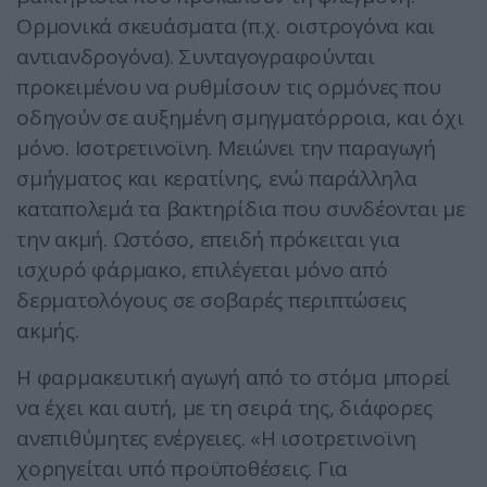
Ορμονικά σκευάσματα (π.χ. οιστρογόνα και
αντιανδρογόνα). Συνταγογραφούνται
προκειμένου να ρυθμίσουν τις ορμόνες που
οδηγούν σε αυξημένη σμηγματόρροια, και όχι
μόνο. Ισοτρετινοϊνη. Μειώνει την παραγωγή
σμήγματος και κερατίνης, ενώ παράλληλα
καταπολεμά τα βακτηρίδια που συνδέονται με
την ακμή. Ωστόσο, επειδή πρόκειται για
ισχυρό φάρμακο, επιλέγεται μόνο από
δερματολόγους σε σοβαρές περιπτώσεις
ακμής.
Η φαρμακευτική αγωγή από το στόμα μπορεί
να έχει και αυτή, με τη σειρά της, διάφορες
ανεπιθύμητες ενέργειες. «Η ισοτρετινοϊνη
χορηγείται υπό προϋποθέσεις. Για