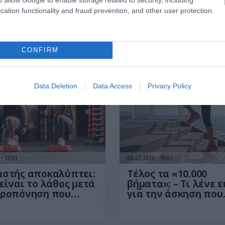
 που αυξάνει
άσκηση που δ
ν
προστατεύει μ
cation functionality and fraud prevention, and other user protection.
εση
Οι ειδικοί εξηγούν τα οφέλη αλλά και τα λάθη 
CONFIRM
Data Deletion
Data Access
Privacy Policy
6
12:01
06.07.2026
18:01
αστής αποκαλύπτει:
Τέλος τα «10.000
είναι το λάθος μετά
βήματα»; – Τι λένε ε
προπόνηση που
για την άσκηση που
οκάρει» την
πραγματικά βοηθά 
υξη της μυϊκής
απώλεια βάρους
ς