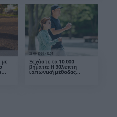
28.06.2026
12:01
 με
Ξεχάστε τα 10.000
α
βήματα: Η 30λεπτη
α
ιαπωνική μέθοδος
δυνο
περπατήματος που
«ανεβάζει» την άσκηση
σε άλλο επίπεδο