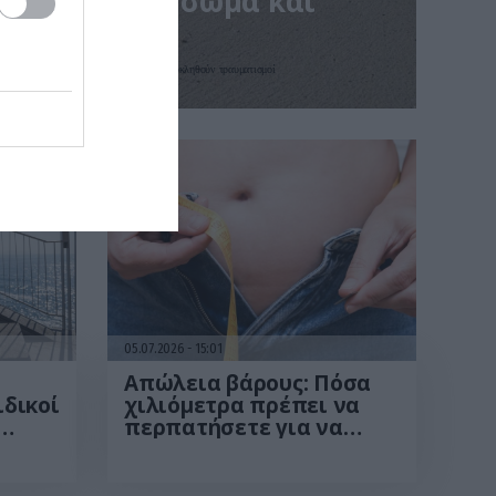
υναμώνει το σώμα και
ετά τα 60
που πρέπει να αποφεύγονται για να μην προκληθούν τραυματισμοί
05.07.2026
15:01
Απώλεια βάρους: Πόσα
ιδικοί
χιλιόμετρα πρέπει να
περπατήσετε για να
στην
«κάψετε» ένα κιλό
λίπους;