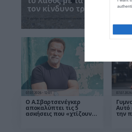
το λάθος με τα παπούτσια
τον κίνδυνο τραυματισμώ
authenti
Η επιλογή του κατάλληλου παπουτσιού για κάθε είδος προπόνησης δεν αφορά μόνο την άν
07.07.2026
12:01
07.07.202
Ο Α.Σβαρτσενέγκερ
Γυμν
αποκαλύπτει τις 5
Aυτό 
ασκήσεις που «χτίζουν»
την 
δύναμη & μυϊκή μάζα
«μπλ
χωρίς να «λιώσεις» στο
ανάπτ
γυμναστήριο
μάζα