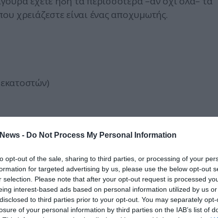
ίγουρα έχετε ήδη τα περισσότερα –αν όχι όλα– τα
 που χρειάζεστε είναι ένας αποχυμωτής.
 εκατοστών)
News -
Do Not Process My Personal Information
to opt-out of the sale, sharing to third parties, or processing of your per
formation for targeted advertising by us, please use the below opt-out s
το τζίντζερ, τα μήλα και τα πορτοκάλια, το καθέν
r selection. Please note that after your opt-out request is processed y
eing interest-based ads based on personal information utilized by us or
τα τον κουρκουμά στον αποχυμωτή, καθώς δεν θα
disclosed to third parties prior to your opt-out. You may separately opt-
τα υλικά που θα βάλετε στη συνέχεια θα βοηθήσο
losure of your personal information by third parties on the IAB’s list of