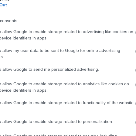
Out
consents
o allow Google to enable storage related to advertising like cookies on
evice identifiers in apps.
o allow my user data to be sent to Google for online advertising
s.
to allow Google to send me personalized advertising.
o allow Google to enable storage related to analytics like cookies on
evice identifiers in apps.
o allow Google to enable storage related to functionality of the website
09.07.2026
15:01
o allow Google to enable storage related to personalization.
ει: Αυτό είναι
Περπάτημα στ
o allow Google to enable storage related to security, including