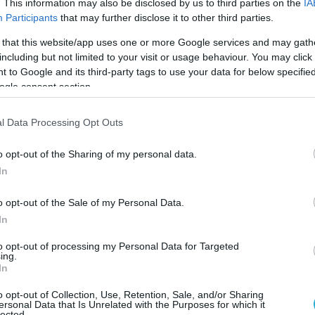
ι επίσης να περάσει το μπαχαρικό στο ποτό.
. This information may also be disclosed by us to third parties on the
IA
Participants
that may further disclose it to other third parties.
νούκα σε ένα ψηλό ποτήρι. Γεμίστε το ποτήρι μέχρι
 that this website/app uses one or more Google services and may gath
including but not limited to your visit or usage behaviour. You may click 
αι ανακατέψτε μέχρι να διαλυθεί το μέλι. Στη
 to Google and its third-party tags to use your data for below specifi
νερό καρύδας ή ανθρακούχο νερό.
ogle consent section.
 αεροστεγές δοχείο για 24 ώρες.
l Data Processing Opt Outs
o opt-out of the Sharing of my personal data.
In
φτιάξετε το τονωτικό ποτό έχουν ισχυρή
o opt-out of the Sale of my Personal Data.
νοσοποιητικό. Ο κουρκουμάς έχει αντιφλεγμονώδει
In
λι Μανούκα εξουδετερώνει παθογόνους
to opt-out of processing my Personal Data for Targeted
τη γαστρεντερική υγεία, ενώ τα φρούτα θα σας
ing.
In
o opt-out of Collection, Use, Retention, Sale, and/or Sharing
ersonal Data that Is Unrelated with the Purposes for which it
lected.