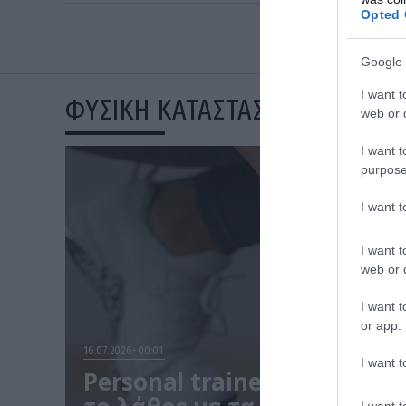
Opted 
Google 
I want t
ΦΥΣΙΚΗ ΚΑΤΑΣΤΑΣΗ
web or d
I want t
purpose
I want 
I want t
web or d
I want t
or app.
16.07.2026
00:01
I want t
Personal trainer αποκαλύπτ
I want t