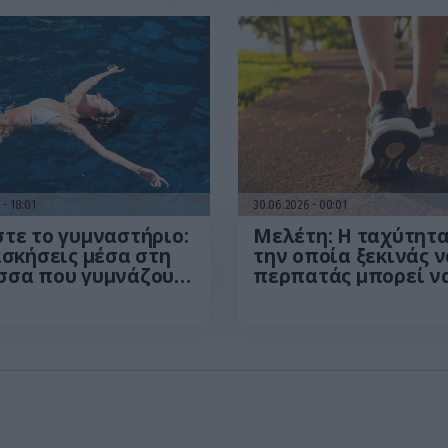
6
18:01
30.06.2026
00:01
τε το γυμναστήριο:
Μελέτη: Η ταχύτητα
ασκήσεις μέσα στη
την οποία ξεκινάς ν
σσα που γυμνάζουν
περπατάς μπορεί ν
το σώμα
προβλέψει τον κίν
θανάτου