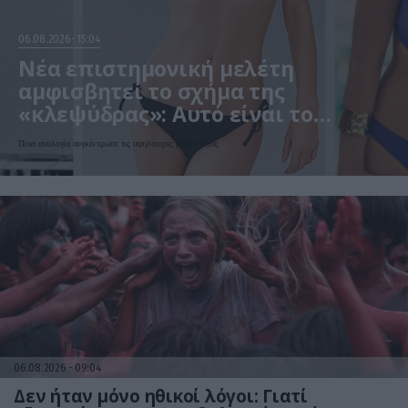
06.08.2026
15:04
Νέα επιστημονική μελέτη
αμφισβητεί το σχήμα της
«κλεψύδρας»: Αυτό είναι το
«ιδανικό» γυναικείο σώμα
Ποια αναλογία συγκέντρωσε τις υψηλότερες βαθμολογίες
06.08.2026
09:04
Δεν ήταν μόνο ηθικοί λόγοι: Γιατί