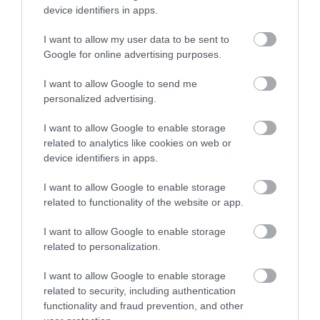
device identifiers in apps.
ΥΓΕΙΑ
1
I want to allow my user data to be sent to
Αυτό είναι το θαυματουργό έλαιο που
Google for online advertising purposes.
προστατεύει από το Αλτχάιμερ
I want to allow Google to send me
personalized advertising.
I want to allow Google to enable storage
related to analytics like cookies on web or
device identifiers in apps.
I want to allow Google to enable storage
related to functionality of the website or app.
ΥΓΕΙΑ
2
I want to allow Google to enable storage
Το τρόφιμο που θωρακίζει «αθόρυβα»
related to personalization.
τα οστά σε κάθε ηλικία… δεν είναι το
γάλα!
I want to allow Google to enable storage
related to security, including authentication
functionality and fraud prevention, and other