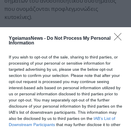
σημάτων του ανοσοποιητικού συστήματος
που ονομάζονται προφλεγμονώδεις
κυτοκίνες).
Οι ερευνητές εξέτασαν επίσης γενετικές
παραλλαγές που είχαν προηγουμένως βρεθεί
YgeiamasNews -
Do Not Process My Personal
Information
ότι επηρεάζουν την ανοσο-νευροενδοκρινική
μας απόκριση και διαπίστωσαν ότι η
If you wish to opt-out of the sale, sharing to third parties, or
συσχέτιση μεταξύ των αγχωτικών συνθηκών
processing of your personal or sensitive information for
της ζωής και του ανήκειν στην ομάδα υψηλού
targeted advertising by us, please use the below opt-out
section to confirm your selection. Please note that after your
κινδύνου τέσσερα χρόνια αργότερα παρέμεινε
opt-out request is processed you may continue seeing
αληθινή, ανεξάρτητα από τη γενετική
interest-based ads based on personal information utilized by
προδιάθεση.
us or personal information disclosed to third parties prior to
your opt-out. You may separately opt-out of the further
disclosure of your personal information by third parties on the
Η έρευνα υποστηρίχθηκε από το βρετανικό
IAB’s list of downstream participants. This information may
Εθνικό Ινστιτούτο για τη Γήρανση, το Εθνικό
also be disclosed by us to third parties on the
IAB’s List of
Ινστιτούτο Έρευνας Υγείας και Φροντίδας του
Downstream Participants
that may further disclose it to other
third parties.