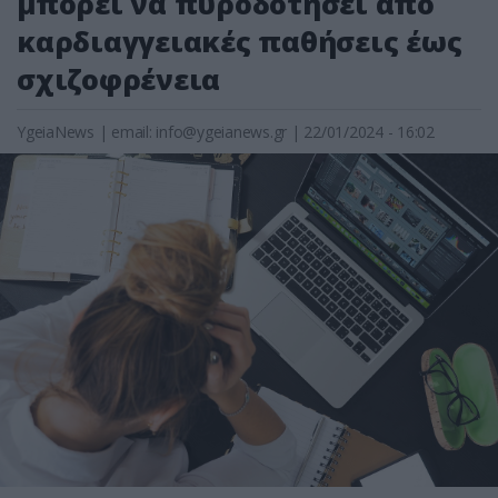
μπορεί να πυροδοτήσει από
καρδιαγγειακές παθήσεις έως
σχιζοφρένεια
YgeiaNews
|
email:
info@ygeianews.gr
| 22/01/2024 - 16:02