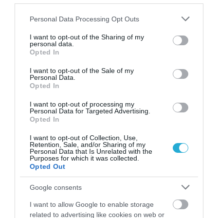
Ηνωμένου Βασιλείου (NIHR), το Συμβούλιο
Οικονομικής και Κοινωνικής Έρευνας (ESRC),
Please note that this website/app uses one or more Google
Personal Data Processing Opt Outs
services and may gather and store information including but
το Συμβούλιο Έρευνας Βιοτεχνολογίας και
not limited to your visit or usage behaviour. You may click to
I want to opt-out of the Sharing of my
Βιολογικών Επιστημών (BBSRC) και το UCL.
personal data.
grant or deny consent to Google and its third-party tags to
Opted In
use your data for below specified purposes in below Google
consent section.
I want to opt-out of the Sale of my
Personal Data.
Opted In
I want to opt-out of processing my
Personal Data for Targeted Advertising.
Opted In
ΔΗΜΟΦΙΛΗ
I want to opt-out of Collection, Use,
Retention, Sale, and/or Sharing of my
Personal Data that Is Unrelated with the
Purposes for which it was collected.
Opted Out
Google consents
I want to allow Google to enable storage
related to advertising like cookies on web or