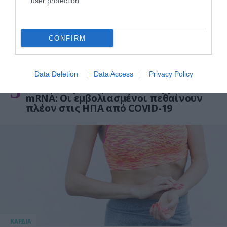
user protection.
CONFIRM
Data Deletion
Data Access
Privacy Policy
ΦΑΡΜΑΚΑ
3
Ανατροπή δεδομένων στα εμβόλια
mRNA: Οι εμβολιασμένοι πεθαίνουν
πλέον στις ΗΠΑ από COVID-19
KΑΡΔΙΑ