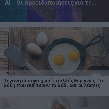
AI – Οι προειδοποιήσεις για τη
βιοασφάλεια
Ερευνητές σχεδίασαν 16 νέους βακτηριοφάγους με τη βοήθεια Τεχνητής Νοημοσύνης που εξοντώνουν
ανθεκτικά μικρόβια
07.08.2026
12:09
Τηγανητά αυγά χωρίς πολλές θερμίδες: Τα
λάθη που αυξάνουν το λάδι και οι λύσεις