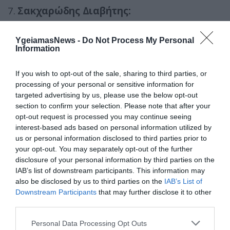
7.
Σακχαρώδης Διαβήτης:
Όλοι
οι ενήλικες με διαβήτη τύπου 2
YgeiamasNews -
Do Not Process My Personal
οφείλουν να ακολουθήσουν
Information
ένα εξατομικευμένο διατροφικό πλάνο για
τη βελτίωση του γλυκαιμικού ελέγχου και
If you wish to opt-out of the sale, sharing to third parties, or
processing of your personal or sensitive information for
την απώλεια βάρους.
targeted advertising by us, please use the below opt-out
section to confirm your selection. Please note that after your
Η
μεσογειακή διατροφή
, η χορτοφαγική
opt-out request is processed you may continue seeing
δίαιτα και η
διατροφή που είναι γνωστή ως
interest-based ads based on personal information utilized by
us or personal information disclosed to third parties prior to
DASH
(Dietary Approaches to Stop
your opt-out. You may separately opt-out of the further
Hypertension)
έχουν κερδίσει την
disclosure of your personal information by third parties on the
εμπιστοσύνη των επιστημόνων στις ΗΠΑ
IAB’s list of downstream participants. This information may
also be disclosed by us to third parties on the
IAB’s List of
για τη βελτίωση του βάρους και του
Downstream Participants
that may further disclose it to other
γλυκαιμικού δείκτη.
third parties.
Δεδομένα από μελέτες
δείχνουν μια ισχυρή
Please note that this website/app uses one or more Google
Personal Data Processing Opt Outs