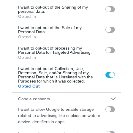
services and may gather and store information including but
συσχέτιση μεταξύ σωματικής
not limited to your visit or usage behaviour. You may click to
I want to opt-out of the Sharing of my
δραστηριότητας και χαμηλότερων
personal data.
grant or deny consent to Google and its third-party tags to
Opted In
καρδιαγγειακών συμβαμάτων και
use your data for below specified purposes in below Google
consent section.
καρδιαγγειακού θανάτου.
I want to opt-out of the Sale of my
Personal Data.
Opted In
Οι 7 απλοί κανόνες παρέχουν ένα απλό
αλλά ολοκληρωμένο πλαίσιο για την
I want to opt-out of processing my
Personal Data for Targeted Advertising.
αντιμετώπιση των πιο επίκαιρων
Opted In
πρωτογενών συστάσεων πρόληψης
.
I want to opt-out of Collection, Use,
Retention, Sale, and/or Sharing of my
Η επιλογή της καλύτερης στρατηγικής
Personal Data that Is Unrelated with the
Purposes for which it was collected.
μείωσης κινδύνου για ασυμπτωματικούς
Opted Out
ασθενείς θα πρέπει πάντα να ξεκινά με
Google consents
ακριβή αξιολόγηση του κινδύνου, που δεν
I want to allow Google to enable storage
είναι άλλο από μια συζήτηση του ασθενή
related to advertising like cookies on web or
με τον γιατρό του.
device identifiers in apps.