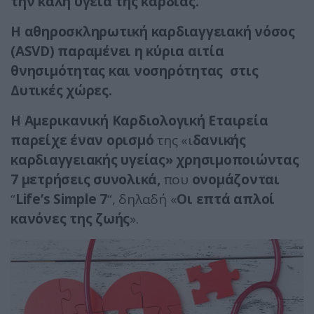
την καλή υγεία της καρδιάς.
Η αθηροσκληρωτική καρδιαγγειακή νόσος
(ASVD) παραμένει η κύρια αιτία
θνησιμότητας και νοσηρότητας στις
Δυτικές χώρες.
Η Αμερικανική Καρδιολογική Εταιρεία
παρείχε έναν ορισμό
της «ι
δανικής
καρδιαγγειακής υγείας» χρησιμοποιώντας
7 μετρήσεις συνολικά,
που
ονομάζονται
“
Life’s Simple 7
“, δηλαδή «
Οι επτά απλοί
κανόνες της ζωής
».