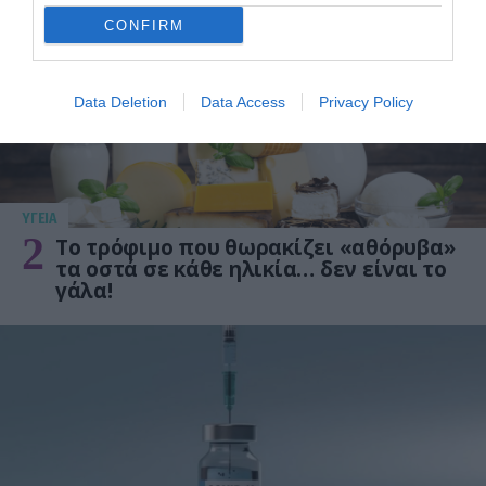
CONFIRM
Data Deletion
Data Access
Privacy Policy
ΥΓΕΙΑ
2
Το τρόφιμο που θωρακίζει «αθόρυβα»
τα οστά σε κάθε ηλικία… δεν είναι το
γάλα!