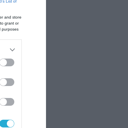
B’s List of
er and store
to grant or
ed purposes
Μ
.