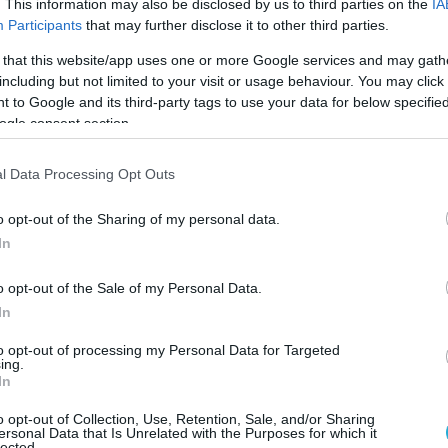
. This information may also be disclosed by us to third parties on the
IA
ημοσιεύτηκε το 1987, ανέφερε ότι το 5%-10%
Participants
that may further disclose it to other third parties.
μαρυγής προκλήθηκαν από υπερβολική
 that this website/app uses one or more Google services and may gath
including but not limited to your visit or usage behaviour. You may click 
 to Google and its third-party tags to use your data for below specifi
 άτομα κάτω των 30 ετών,
και
μεμονωμένα
ogle consent section.
ίδονται:
l Data Processing Opt Outs
o opt-out of the Sharing of my personal data.
In
o opt-out of the Sale of my Personal Data.
ερβολική κατανάλωση αλκοόλ.
In
γης
εντόπισε πάνω από 1.000 περιπτώσεις Κ
to opt-out of processing my Personal Data for Targeted
ing.
In
 για το 5% των περιπτώσεων ΚΜ στους άνδρες
o opt-out of Collection, Use, Retention, Sale, and/or Sharing
ersonal Data that Is Unrelated with the Purposes for which it
lected.