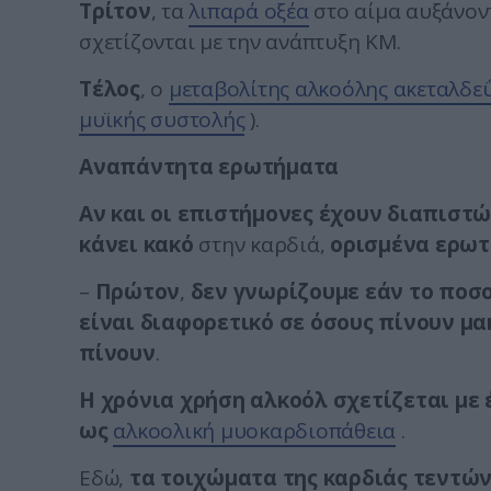
Τρίτον
, τα
λιπαρά οξέα
στο αίμα αυξάνοντ
σχετίζονται με την ανάπτυξη ΚΜ.
Τέλος
, ο
μεταβολίτης αλκοόλης ακεταλδε
μυϊκής συστολής
).
Αναπάντητα ερωτήματα
Αν και οι επιστήμονες έχουν διαπιστ
κάνει κακό
στην καρδιά,
ορισμένα ερω
–
Πρώτον
,
δεν γνωρίζουμε εάν το ποσ
είναι διαφορετικό σε όσους πίνουν μα
πίνουν
.
Η χρόνια χρήση αλκοόλ σχετίζεται με
ως
αλκοολική μυοκαρδιοπάθεια
.
Εδώ,
τα τοιχώματα της καρδιάς τεντών