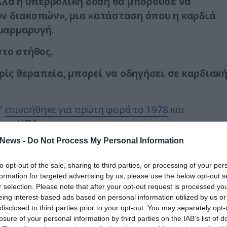
αλλά η υπερβολική δόση θα μπορούσε να
ν διακοπών», μια κατάσταση όπου η καρδιά
μαρμαρυγή.
το στήθος.
ωρίς θεραπεία, μπορεί να οδηγήσει σε καρδιακ
”
επινοήθηκε για πρώτη φορά το 1978
και
τις ΗΠΑ.
News -
Do Not Process My Personal Information
αφρώς λιγότερο ευγενικό όνομα
:
κολπική αρρυθμ
to opt-out of the sale, sharing to third parties, or processing of your per
formation for targeted advertising by us, please use the below opt-out s
σίγουροι πόσο συχνή είναι η πάθηση
, κυρίως
r selection. Please note that after your opt-out request is processed y
υν ανώμαλο καρδιακό παλμό μετά την
eing interest-based ads based on personal information utilized by us or
αζητήσουν ιατρική βοήθεια.
disclosed to third parties prior to your opt-out. You may separately opt-
losure of your personal information by third parties on the IAB’s list of