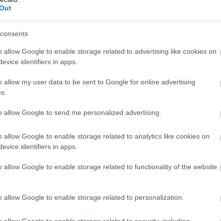
μαρυγής βρέθηκε να είναι 1,5 φορές
Out
ικά
πολύ,
σε σύγκριση μ
ε εκείνους που έπιναν
αλκοόλ.
consents
o allow Google to enable storage related to advertising like cookies on
evice identifiers in apps.
o allow my user data to be sent to Google for online advertising
s.
to allow Google to send me personalized advertising.
o allow Google to enable storage related to analytics like cookies on
evice identifiers in apps.
o allow Google to enable storage related to functionality of the website
o allow Google to enable storage related to personalization.
o allow Google to enable storage related to security, including