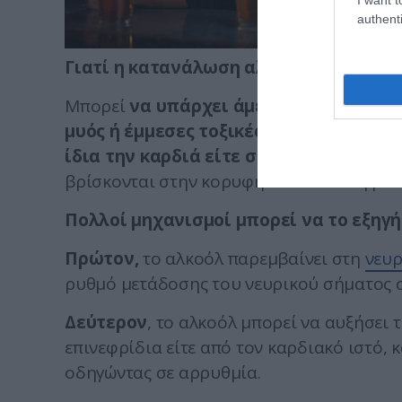
authenti
Γιατί η κατανάλωση αλκοόλ
σχετίζετα
Μπορεί
να υπάρχει άμεση τοξική επίδ
μυός ή έμμεσες τοξικές επιδράσεις α
ίδια την καρδιά είτε σε άλλα όργανα,
βρίσκονται στην κορυφή του κάθε νεφρού
Πολλοί μηχανισμοί μπορεί να το εξηγή
Πρώτον,
το αλκοόλ παρεμβαίνει στη
νευρ
ρυθμό μετάδοσης του νευρικού σήματος σ
Δεύτερον
, το αλκοόλ μπορεί να αυξήσει 
επινεφρίδια είτε από τον καρδιακό ιστό, 
οδηγώντας σε αρρυθμία.