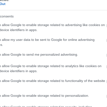
Out
consents
o allow Google to enable storage related to advertising like cookies on
evice identifiers in apps.
o allow my user data to be sent to Google for online advertising
ς,
Διευθυντής Καρδιολογίας Θεραπευτική Κλινική
s.
τίνος Τούτουζας,
Καθηγητής Καρδιολογίας,
ποκράτειο Νοσοκομείο, Γ. Γραμματέας της ΕΚΕ
to allow Google to send me personalized advertising.
 ΕΚΕ, Ομ. Καθηγητής Καρδιολογίας.
o allow Google to enable storage related to analytics like cookies on
evice identifiers in apps.
ρα Καρδιάς και το κεντρικό μήνυμα για το
o allow Google to enable storage related to functionality of the website
o allow Google to enable storage related to personalization.
τέλεσε ένα επιπρόσθετο πρόβλημα για τους
o allow Google to enable storage related to security, including