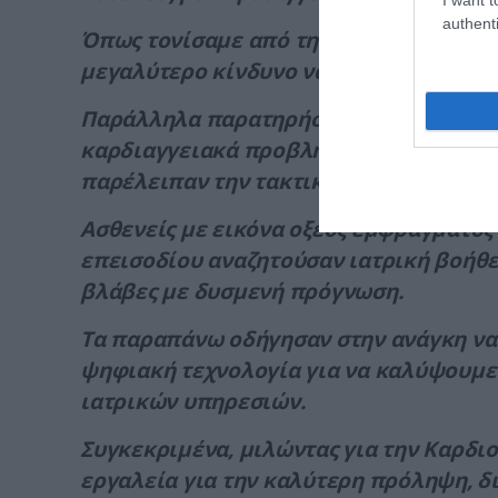
authenti
Όπως τονίσαμε από την αρχή της πανδημ
μεγαλύτερο κίνδυνο να νοσήσουν σοβαρ
Παράλληλα παρατηρήσαμε κατά την διάρ
καρδιαγγειακά προβλήματα, απέφυγαν 
παρέλειπαν την τακτική ιατρική παρακο
Ασθενείς με εικόνα οξέος εμφράγματος
επεισοδίου αναζητούσαν ιατρική βοήθ
βλάβες με δυσμενή πρόγνωση.
Τα παραπάνω οδήγησαν στην ανάγκη να 
ψηφιακή τεχνολογία για να καλύψουμε 
ιατρικών υπηρεσιών.
Συγκεκριμένα, μιλώντας για την Καρδ
εργαλεία για την καλύτερη πρόληψη, δ