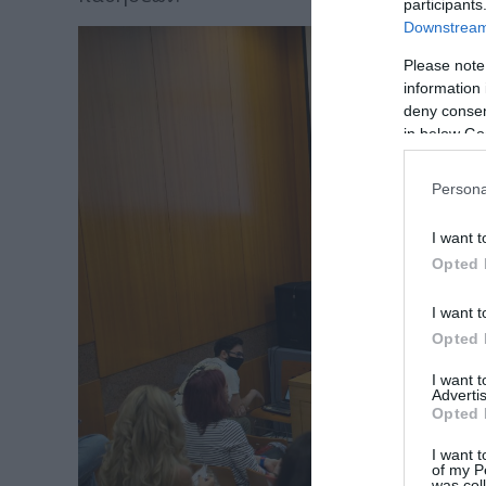
participants
Downstream 
Please note
information 
deny consent
in below Go
Persona
I want t
Opted 
I want t
Opted 
I want 
Advertis
Opted 
I want t
of my P
was col