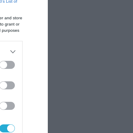
B’s List of
er and store
to grant or
ed purposes