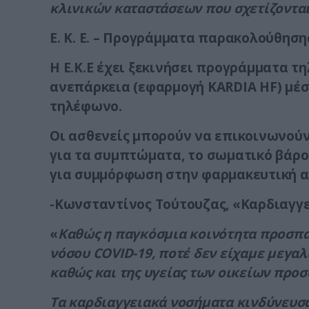
κλινικών καταστάσεων που σχετίζονται
Ε. Κ. Ε. – Προγράμματα παρακολούθηση
Η Ε.Κ.Ε έχει ξεκινήσει προγράμματα 
ανεπάρκεια (εφαρμογή
KARDIA
HF
) μέ
τηλέφωνο.
Οι ασθενείς μπορούν να επικοινωνούν
για τα συμπτώματα, το σωματικό βάρος
για συμμόρφωση στην φαρμακευτική αγ
-Κωνσταντίνος Τούτουζας, «Καρδιαγγ
«
Καθώς η παγκόσμια κοινότητα προσπα
νόσου COVID-19, ποτέ δεν είχαμε μεγαλ
καθώς και της υγείας των οικείων προ
Τα καρδιαγγειακά νοσήματα κινδύνευσα