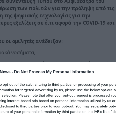
σε συνέντευξη Τύπου στο Αμφιθέατρο του
έρωση των πολιτών για την πρόληψη από τις
η της ψηφιακής τεχνολογίας για την
ερες εξελίξεις σε ό,τι αφορά την COVID-19 και
υ οι ομιλητές ανέδειξαν:
ειακά νοσήματα,
 της καρδιαγγειακής υγείας των ασθενών -εν μέσω
News -
Do Not Process My Personal Information
ν η καλύτερη αλληλεπίδραση ασθενών και ιατρών.
to opt-out of the sale, sharing to third parties, or processing of your per
formation for targeted advertising by us, please use the below opt-out s
ηφιακά δεδομένα βοηθούν όλο και
r selection. Please note that after your opt-out request is processed y
να χρησιμοποιούν ψηφιακά εργαλεία και
eing interest-based ads based on personal information utilized by us or
disclosed to third parties prior to your opt-out. You may separately opt-
άγνωση και φροντίδα
των καρδιαγγειακών
losure of your personal information by third parties on the IAB’s list of