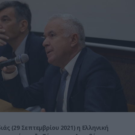
άς (29 Σεπτεμβρίου 2021) η Ελληνική