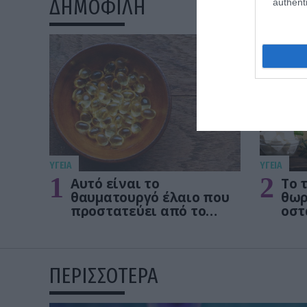
ΔΗΜΟΦΙΛΗ
authenti
ΥΓΕΙΑ
ΥΓΕΙΑ
1
2
Αυτό είναι το
Το 
θαυματουργό έλαιο που
θωρ
προστατεύει από το
οστ
Αλτχάιμερ
δεν
ΠΕΡΙΣΣΟΤΕΡΑ