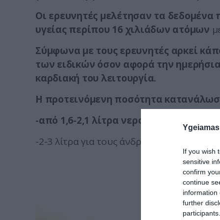
Οι ερευνητές μελέτησαν τα δεδομένα
υγείας περίπου 16 χιλιάδων ατόμων
μέ
Σύμφωνα με τους ερευνητές αρκεί κάπ
των ειδικών όσον αφορά την ημερήσια
καρδιακή του λειτουργία.
Η προτεινόμενη ποσότητα κατανάλωση
-από 1,6-2,1 λίτρα νερού για τις γυναίκ
Ygeiamas
-2-3 λίτρα για τους άνδρες.
If you wish 
sensitive in
confirm you
continue se
information 
further disc
participants