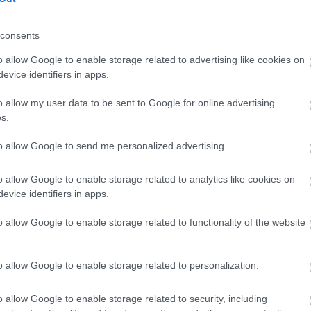
οιος δεν πίνει αρκετό νερό ο οργανισμός
ητες,
μια
διαδικασία
όμως
που ενεργοποιεί
consents
 την εμφάνιση καρδιακών προβλημάτων και
o allow Google to enable storage related to advertising like cookies on
evice identifiers in apps.
ρηση της ενυδάτωσης μπορεί να εμποδίσει ή έσ
o allow my user data to be sent to Google for online advertising
αίνουν στην καρδιά και οδηγούν σε καρδιακή
s.
to allow Google to send me personalized advertising.
ίνουμε προσοχή στην ποσότητα των υγρών που
στώσουμε ότι αυτό δεν συμβαίνει να κάνουμε
o allow Google to enable storage related to analytics like cookies on
την κατάσταση»
αναφέρει
η Ναταλία Ντμιτρίεβα
evice identifiers in apps.
o allow Google to enable storage related to functionality of the website
o allow Google to enable storage related to personalization.
o allow Google to enable storage related to security, including