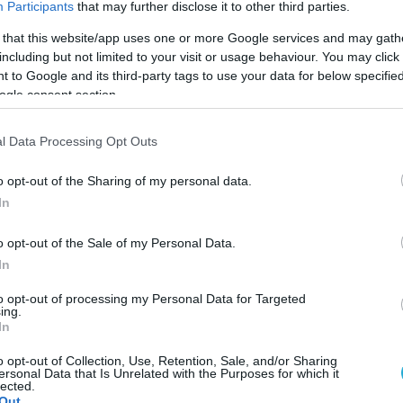
Participants
that may further disclose it to other third parties.
 that this website/app uses one or more Google services and may gath
including but not limited to your visit or usage behaviour. You may click 
 to Google and its third-party tags to use your data for below specifi
ogle consent section.
l Data Processing Opt Outs
o opt-out of the Sharing of my personal data.
In
o opt-out of the Sale of my Personal Data.
In
to opt-out of processing my Personal Data for Targeted
ing.
In
υτών των ποσοτήτων νερού θα καθυστερήσει ή
η καρδιακών προβλημάτων
.
o opt-out of Collection, Use, Retention, Sale, and/or Sharing
ersonal Data that Is Unrelated with the Purposes for which it
lected.
Out