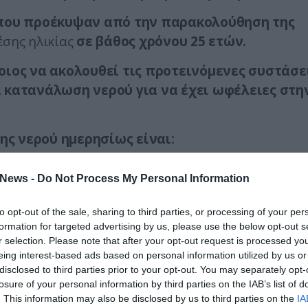
 που προέκυψαν από την παρακολούθηση της
σης ηλικίας
σε βάθος χρόνου 25 ετών.
οιος να ακολουθεί τις προτεινόμενες συστάσε
 κατανάλωση νερού για να έχει ωφέλειες στη
ς νερού ημερησίως είναι:
ες
και,
News -
Do Not Process My Personal Information
to opt-out of the sale, sharing to third parties, or processing of your per
formation for targeted advertising by us, please use the below opt-out s
r selection. Please note that after your opt-out request is processed y
eing interest-based ads based on personal information utilized by us or
disclosed to third parties prior to your opt-out. You may separately opt-
losure of your personal information by third parties on the IAB’s list of
. This information may also be disclosed by us to third parties on the
IA