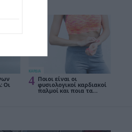
KΑΡΔΙΑ
4
νων
Ποιοι είναι οι
: Οι
φυσιολογικοί καρδιακοί
παλμοί και ποια τα
στις
επικίνδυνα όρια – Πότε
πρέπει να ανησυχήσετε