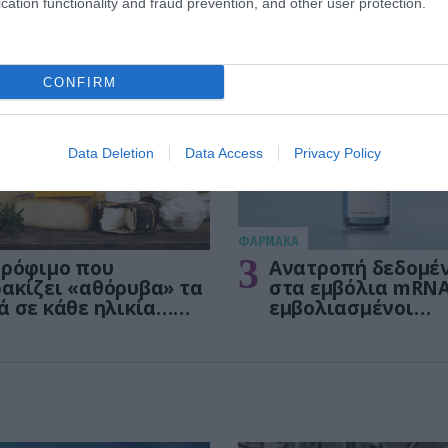
cation functionality and fraud prevention, and other user protection.
CONFIRM
Data Deletion
Data Access
Privacy Policy
ΦΑΡΜΑΚΑ
3
τρόφιμο που
Ανατροπή δεδομέ
ακίζει «αθόρυβα» τα
στα εμβόλια mRNA
ά σε κάθε ηλικία…
εμβολιασμένοι
 είναι το γάλα!
πεθαίνουν πλέον 
ΗΠΑ από COVID-19