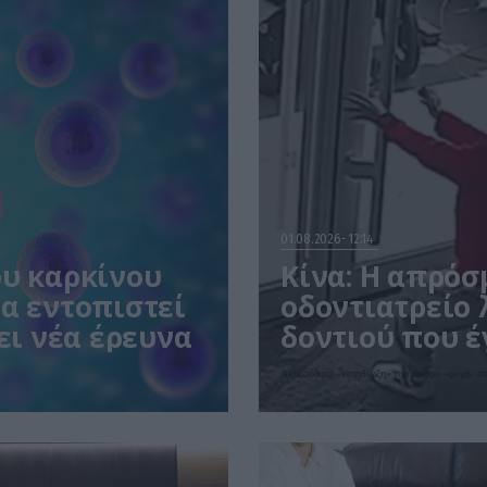
01.08.2026
12:14
ου καρκίνου
Κίνα: Η απρόσ
α εντοπιστεί
οδοντιατρείο 
ει νέα έρευνα
δοντιού που έγ
Ακολούθησε «καταδίωξη» του μικρού «φυγά» στ