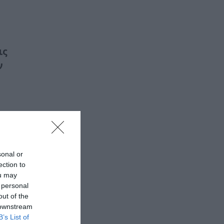
ις
ν
sonal or
ection to
ou may
 personal
out of the
 downstream
B’s List of