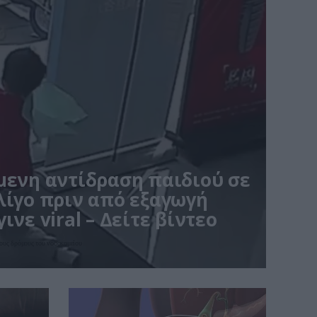
μενη αντίδραση παιδιού σε
λίγο πριν από εξαγωγή
ινε viral – Δείτε βίντεο
ους δρόμους του νοσοκομείου