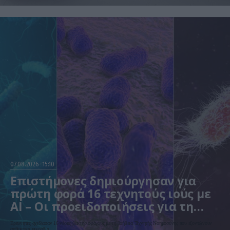
07.08.2026
15:10
Επιστήμονες δημιούργησαν για
πρώτη φορά 16 τεχνητούς ιούς με
AI – Οι προειδοποιήσεις για τη
βιοασφάλεια
Ερευνητές σχεδίασαν 16 νέους βακτηριοφάγους με τη βοήθεια Τεχνητής Νοημοσύνης που εξοντώνουν
ανθεκτικά μικρόβια