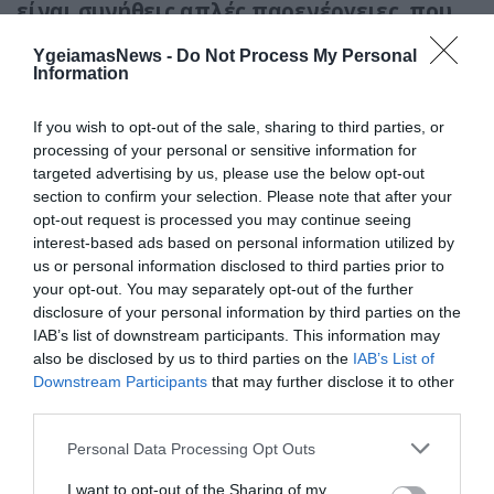
είναι συνήθεις απλές παρενέργειες, που
αρκετός κόσμος παρουσιάζει μετά τον
YgeiamasNews -
Do Not Process My Personal
εμβολιασμό
.
Information
Η
απορία που προκύπτει είναι πώς θα
If you wish to opt-out of the sale, sharing to third parties, or
ξεχωρίσουμε πότε πρόκειται για μία
processing of your personal or sensitive information for
targeted advertising by us, please use the below opt-out
μυοκαρδίτιδα ή μία περικαρδίτιδα;
section to confirm your selection. Please note that after your
opt-out request is processed you may continue seeing
«Κυρίως
εμφανίζονται στο δεύτερο
interest-based ads based on personal information utilized by
εμβόλιο
, ενώ οι
απλές παρενέργειες
us or personal information disclosed to third parties prior to
εμφανίζονται κυρίως στο πρώτο
, κυρίως
your opt-out. You may separately opt-out of the further
disclosure of your personal information by third parties on the
είναι σε νέους και κρατάνε περισσότερο από
IAB’s list of downstream participants. This information may
τις απλές παρενέργειες του εμβολίου”, εξήγησε
also be disclosed by us to third parties on the
IAB’s List of
ο κ. Τούτουζας.
Downstream Participants
that may further disclose it to other
third parties.
Please note that this website/app uses one or more Google
Personal Data Processing Opt Outs
services and may gather and store information including but
not limited to your visit or usage behaviour. You may click to
I want to opt-out of the Sharing of my