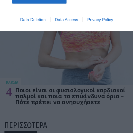
3
Ανατροπή δεδομένων στα εμβόλια
mRNA: Οι εμβολιασμένοι πεθαίνουν
πλέον στις ΗΠΑ από COVID-19
Data Deletion
Data Access
Privacy Policy
KΑΡΔΙΑ
4
Ποιοι είναι οι φυσιολογικοί καρδιακοί
παλμοί και ποια τα επικίνδυνα όρια –
Πότε πρέπει να ανησυχήσετε
ΠΕΡΙΣΣΟΤΕΡΑ