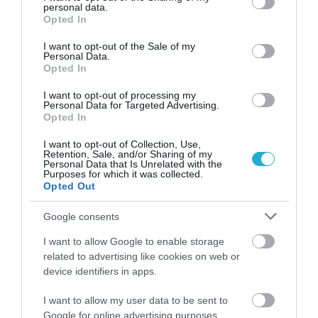
personal data.
grant or deny consent to Google and its third-party tags to
Opted In
use your data for below specified purposes in below Google
consent section.
I want to opt-out of the Sale of my
Personal Data.
ΔΗΜΟΦΙΛΗ
Opted In
I want to opt-out of processing my
Personal Data for Targeted Advertising.
Opted In
I want to opt-out of Collection, Use,
Retention, Sale, and/or Sharing of my
Personal Data that Is Unrelated with the
Purposes for which it was collected.
Opted Out
Google consents
ΥΓΕΙΑ
I want to allow Google to enable storage
1
Αυτό είναι το θαυματουργό έλαιο που
related to advertising like cookies on web or
προστατεύει από το Αλτχάιμερ
device identifiers in apps.
I want to allow my user data to be sent to
Google for online advertising purposes.