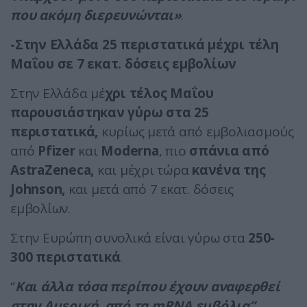
που ακόμη διερευνώνται»
.
-Στην Ελλάδα 25 περιστατικά μέχρι τέλη
Μαΐου σε 7 εκατ. δόσεις εμβολίων
Στην Ελλάδα μέ
χρι τέλος Μαΐου
παρουσιάστηκαν γύρω στα 25
περιστατικά,
κυρίως μετά από εμβολιασμούς
από
Pfizer
και
Moderna
, πιο
σπάνια από
AstraZeneca,
και μέχρι τώρα
κανένα της
Johnson,
και μετά από 7 εκατ. δόσεις
εμβολίων.
Στην Ευρώπη συνολικά είναι γύρω στα
250-
300 περιστατικά
.
“
Και άλλα τόσα περίπου έχουν αναφερθεί
στην Αμερική, από τα mRNA εμβόλια”,