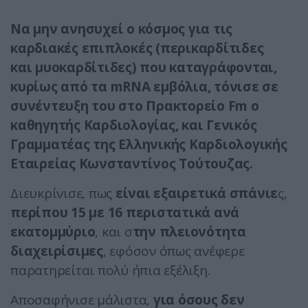
Να μην ανησυχεί ο κόσμος για τις
καρδιακές επιπλοκές (περικαρδίτιδες
και μυοκαρδίτιδες) που καταγράφονται,
κυρίως από τα mRNA εμβόλια, τόνισε σε
συνέντευξη του στο Πρακτορείο Fm ο
καθηγητής Καρδιολογίας, και Γενικός
Γραμματέας της Ελληνικής Καρδιολογικής
Εταιρείας Κωνσταντίνος Τούτουζας.
Διευκρίνισε, πως
είναι εξαιρετικά σπάνιε
ς,
περίπου 15 με 16 περιστατικά ανά
εκατομμύριο
, και σ
την πλειονότητα
διαχειρίσιμες
, εφόσον όπως ανέφερε
παρατηρείται πολύ ήπια εξέλιξη.
Αποσαφήνισε μάλιστα,
για όσους δεν