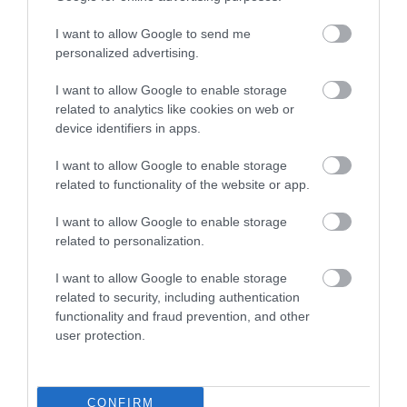
I want to allow Google to send me
personalized advertising.
I want to allow Google to enable storage
related to analytics like cookies on web or
device identifiers in apps.
ΥΓΕΙΑ
2
Το τρόφιμο που θωρακίζει «αθόρυβα»
I want to allow Google to enable storage
τα οστά σε κάθε ηλικία… δεν είναι το
related to functionality of the website or app.
γάλα!
I want to allow Google to enable storage
related to personalization.
I want to allow Google to enable storage
related to security, including authentication
functionality and fraud prevention, and other
user protection.
ΦΑΡΜΑΚΑ
CONFIRM