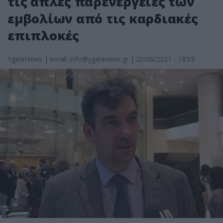
τις απλές παρενέργειες των
εμβολίων από τις καρδιακές
επιπλοκές
YgeiaNews
|
email:
info@ygeianews.gr
| 20/06/2021 - 18:53