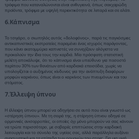
τρόφιμα που καταναλώνονται είναι ανθυγιεινά, όπως σακχαρώδη
προϊόντα, τρόφιμα με υψηλή περιεκτικότητα σε λιπαρά και σε αλάτι.
6.Κάπνισμα
Το τσιγάρο, ο σιωπηλός αυτός «δολοφόνος», παρά τις παγκόσμιες
αντικαπνιστικές εκστρατείες παραμένει ένας ισχυρός παράγοντας,
που κάνει εκατομμύρια καπνιστές να συνεχίζουν αλόγιστα να
προκαλούν την ίδια τους την καρδιά. Μία πρόσφατη στατιστική
μελέτη αποκάλυψε, ότι το κάπνισμα είναι υπεύθυνο για ποσοστό
περίπου 30% των θανάτων από καρδιακά επεισόδια, χωρίς να
υπολογίζεται ο αυξημένος κίνδυνος για την ανάπτυξη διαφόρων
μορφών καρκίνου, όπως είναι ο καρκίνος των πνευμόνων και του
στόματος.
7.Έλλειψη ύπνου
Η έλλειψη ύπνου μπορεί να οδηγήσει σε αυτό που είναι γνωστό ως
«στέρηση ύπνου». Με τη σειρά της, η στέρηση ύπνου οδηγεί σε
ορμονικές ανισορροπίες, οι οποίες όχι μόνο μπορούν να σας κάνουν
να τρώτε περισσότερο, με σοβαρές επιπτώσεις στην καρδιακή
λειτουργία και το σύνολο της υγείας σας, αλλά παράλληλα αυξάνει
ανησυχητικά και τα επίπεδα των ορμονών του στρες. Για μια υγιή