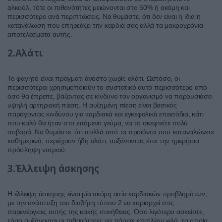
αλκοόλ, τότε οι πιθανότητες μειώνονται στο 50% ή ακόμη και
περισσότερο ανά περιπτώσεις. Να θυμάστε, ότι δεν είναι η ίδια η
κατανάλωση που επηρεάζει την καρδιά σας αλλά τα μακροχρόνια
αποτελέσματα αυτής.
2.Αλάτι
Το φαγητό είναι πράγματι άνοστο χωρίς αλάτι. Ωστόσο, οι
περισσότεροι χρησιμοποιούν το συστατικό αυτό περισσότερο από
όσο θα έπρεπε, βάζοντας σε κίνδυνο τον οργανισμό να παρουσιάσει
υψηλή αρτηριακή πίεση. Η αυξημένη πίεση είναι βασικός
παράγοντας κινδύνου για καρδιακά και εγκεφαλικά επεισόδια, κάτι
που καλό θα ήταν στο επόμενο γεύμα, να το σκεφτείτε πολύ
σοβαρά. Να θυμάστε, ότι πολλά από τα προϊόντα που καταναλώνετε
καθημερινά, περιέχουν ήδη αλάτι, αυξάνοντας έτσι την ημερήσια
πρόσληψη νατριού.
3.Έλλειψη άσκησης
Η έλλειψη άσκησης είναι μία ακόμη αιτία καρδιακών προβλημάτων,
με την ανάπτυξη του διαβήτη τύπου 2 να κυριαρχεί στις …
παρενέργειες αυτής της κακής συνήθειας. Όσο λιγότερο ασκείστε,
τόσο αυξάνονται οι πιθανότητες να πάρετε επιπλέον κιλά, τα οποία