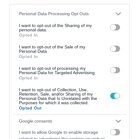
third parties.
Please note that this website/app uses one or more Google
Personal Data Processing Opt Outs
services and may gather and store information including but
not limited to your visit or usage behaviour. You may click to
I want to opt-out of the Sharing of my
personal data.
grant or deny consent to Google and its third-party tags to
Opted In
use your data for below specified purposes in below Google
consent section.
I want to opt-out of the Sale of my
ΦΑΡΜΑΚΑ
Personal Data.
3
Ανατροπή δεδομένων στα εμβόλια
Opted In
mRNA: Οι εμβολιασμένοι πεθαίνουν
I want to opt-out of processing my
πλέον στις ΗΠΑ από COVID-19
Personal Data for Targeted Advertising.
Opted In
I want to opt-out of Collection, Use,
Retention, Sale, and/or Sharing of my
Personal Data that Is Unrelated with the
Purposes for which it was collected.
Opted Out
Google consents
I want to allow Google to enable storage
related to advertising like cookies on web or