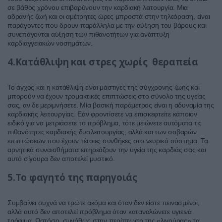
σε βάθος χρόνου επιβαρύνουν την καρδιακή λειτουργία. Μια
αδρανής ζωή και οι αμέτρητες ώρες μπροστά στην τηλεόραση, είναι
παράγοντες που δρουν παράλληλα με την αύξηση του βάρους και
συνεπάγονται αύξηση των πιθανοτήτων για ανάπτυξη
καρδιαγγειακών νοσημάτων.
4.Κατάθλιψη και στρες χωρίς θεραπεία
Το άγχος και η κατάθλιψη είναι μάστιγες της σύγχρονης ζωής και
μπορούν να έχουν τρομακτικές επιπτώσεις στο σύνολο της υγείας
σας, αν δε μεριμνήσετε. Μία βασική παράμετρος είναι η αδυναμία της
καρδιακής λειτουργίας. Εάν φροντίσετε να επισκεφτείτε κάποιον
ειδικό για να μετριάσετε το πρόβλημα, τότε μειώνετε αυτόματα τις
πιθανότητες καρδιακής δυσλειτουργίας, αλλά και των σοβαρών
επιπτώσεων που έχουν τέτοιες συνθήκες στο νευρικό σύστημα. Τα
αρνητικά συναισθήματα επηρεάζουν την υγεία της καρδιάς σας και
αυτό σίγουρα δεν αποτελεί μυστικό.
5.Το φαγητό της παρηγοιάς
Συμβαίνει συχνά να τρώτε ακόμα και όταν δεν είστε πεινασμένοι,
αλλά αυτό δεν αποτελεί πρόβλημα όταν καταναλώνετε υγιεινά
τρόφιμα. Ωστόσο, συνήθως στην περίπτωση της «λιγούρας» τα