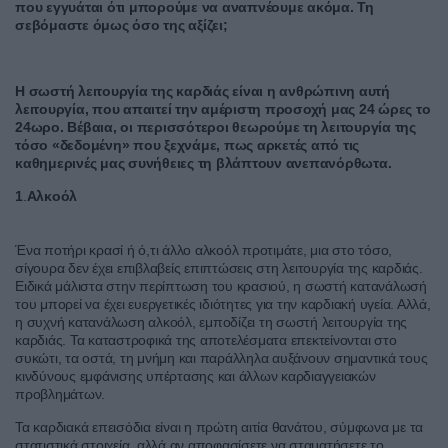
που εγγυάται ότι μπορούμε να αναπνέουμε ακόμα. Τη
σεβόμαστε όμως όσο της αξίζει;
Η σωστή λειτουργία της καρδιάς είναι η ανθρώπινη αυτή
λειτουργία, που απαιτεί την αμέριστη προσοχή μας 24 ώρες το
24ωρο. Βέβαια, οι περισσότεροι θεωρούμε τη λειτουργία της
τόσο «δεδομένη» που ξεχνάμε, πως αρκετές από τις
καθημερινές μας συνήθειες τη βλάπτουν ανεπανόρθωτα.
1
.
Αλκοόλ
Ένα ποτήρι κρασί ή ό,τι άλλο αλκοόλ προτιμάτε, μια στο τόσο,
σίγουρα δεν έχει επιβλαβείς επιπτώσεις στη λειτουργία της καρδιάς.
Ειδικά μάλιστα στην περίπτωση του κρασιού, η σωστή κατανάλωσή
του μπορεί να έχει ευεργετικές ιδιότητες για την καρδιακή υγεία. Αλλά,
η συχνή κατανάλωση αλκοόλ, εμποδίζει τη σωστή λειτουργία της
καρδιάς. Τα καταστροφικά της αποτελέσματα επεκτείνονται στο
συκώτι, τα οστά, τη μνήμη και παράλληλα αυξάνουν σημαντικά τους
κινδύνους εμφάνισης υπέρτασης και άλλων καρδιαγγειακών
προβλημάτων.
Τα καρδιακά επεισόδια είναι η πρώτη αιτία θανάτου, σύμφωνα με τα
στατιστικά στοιχεία, αλλά αν αποφασίσετε να σταματήσετε το