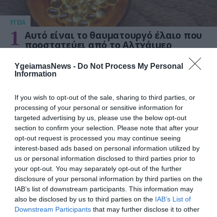
ΥΓΕΙΑ
1
Αυτό είναι το θαυματουργό έλαιο που
προστατεύει από το Αλτχάιμερ
YgeiamasNews -
Do Not Process My Personal
Information
If you wish to opt-out of the sale, sharing to third parties, or
processing of your personal or sensitive information for
targeted advertising by us, please use the below opt-out
section to confirm your selection. Please note that after your
opt-out request is processed you may continue seeing
interest-based ads based on personal information utilized by
ΥΓΕΙΑ
us or personal information disclosed to third parties prior to
2
Το τρόφιμο που θωρακίζει «αθόρυβα»
your opt-out. You may separately opt-out of the further
τα οστά σε κάθε ηλικία… δεν είναι το
disclosure of your personal information by third parties on the
γάλα!
IAB’s list of downstream participants. This information may
also be disclosed by us to third parties on the
IAB’s List of
Downstream Participants
that may further disclose it to other