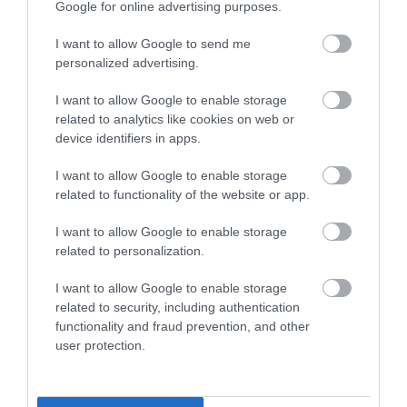
Google for online advertising purposes.
I want to allow Google to send me
personalized advertising.
I want to allow Google to enable storage
related to analytics like cookies on web or
device identifiers in apps.
I want to allow Google to enable storage
related to functionality of the website or app.
I want to allow Google to enable storage
related to personalization.
I want to allow Google to enable storage
related to security, including authentication
07.08.2026
15:10
functionality and fraud prevention, and other
Επιστήμονες δημιούργησαν για
user protection.
πρώτη φορά 16 τεχνητούς ιούς με
AI – Οι προειδοποιήσεις για τη