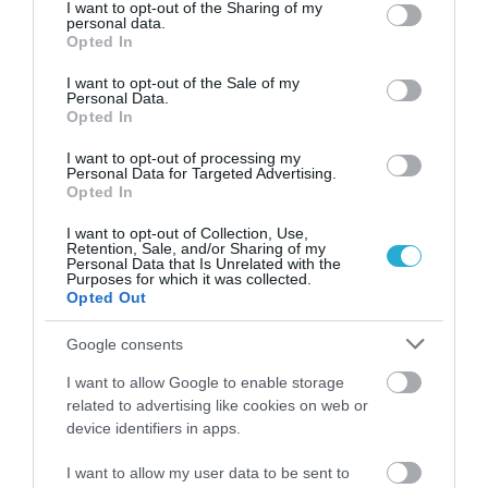
not limited to your visit or usage behaviour. You may click to
I want to opt-out of the Sharing of my
personal data.
grant or deny consent to Google and its third-party tags to
Opted In
use your data for below specified purposes in below Google
consent section.
I want to opt-out of the Sale of my
Personal Data.
Opted In
I want to opt-out of processing my
Personal Data for Targeted Advertising.
Opted In
I want to opt-out of Collection, Use,
Retention, Sale, and/or Sharing of my
Personal Data that Is Unrelated with the
Purposes for which it was collected.
Opted Out
Google consents
07.08.2026
15:11
Αυτά είναι τα φρούτα και τα
I want to allow Google to enable storage
λαχανικά του Αυγούστου: Οι
related to advertising like cookies on web or
device identifiers in apps.
εποχικές επιλογές που πρέπει να
βάλετε στο τραπέζι σας
I want to allow my user data to be sent to
Σύκα, δαμάσκηνα, φραγκόσυκα, ντομάτες και βασιλικός πρωταγωνιστούν τον τελευταίο μήνα του
καλοκαιριού