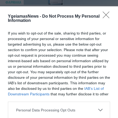
ΦΑΡΜΑΚΑ
3
Ανατροπή δεδομένων στα εμβόλια
mRNA: Οι εμβολιασμένοι πεθαίνουν
YgeiamasNews -
Do Not Process My Personal
πλέον στις ΗΠΑ από COVID-19
Information
If you wish to opt-out of the sale, sharing to third parties, or
processing of your personal or sensitive information for
targeted advertising by us, please use the below opt-out
section to confirm your selection. Please note that after your
opt-out request is processed you may continue seeing
interest-based ads based on personal information utilized by
us or personal information disclosed to third parties prior to
your opt-out. You may separately opt-out of the further
disclosure of your personal information by third parties on the
KΑΡΔΙΑ
IAB’s list of downstream participants. This information may
4
Ποιοι είναι οι φυσιολογικοί καρδιακοί
also be disclosed by us to third parties on the
IAB’s List of
παλμοί και ποια τα επικίνδυνα όρια –
Downstream Participants
that may further disclose it to other
Πότε πρέπει να ανησυχήσετε
third parties.
Please note that this website/app uses one or more Google
Personal Data Processing Opt Outs
services and may gather and store information including but
ΠΕΡΙΣΣΟΤΕΡΑ