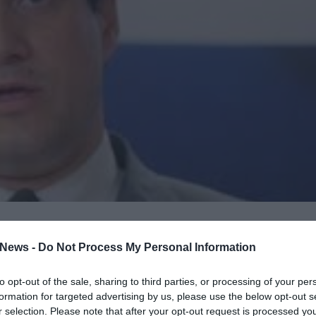
προτιμήσεις αντάλλαξε ο υπουργός Υγείας
News -
Do Not Process My Personal Information
ς Κακλαμάνης όταν ο πρώτος παρατήρησε τον
ιλογή του να βγει σε ραδιοφωνική εκπομπή το
to opt-out of the sale, sharing to third parties, or processing of your per
ποστήριξε ότι δεν θα έπρεπε να ανταποκριθεί
formation for targeted advertising by us, please use the below opt-out s
r selection. Please note that after your opt-out request is processed y