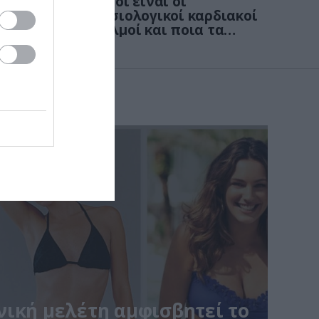
4
νων
Ποιοι είναι οι
: Οι
φυσιολογικοί καρδιακοί
παλμοί και ποια τα
στις
επικίνδυνα όρια – Πότε
πρέπει να ανησυχήσετε
ική μελέτη αμφισβητεί το