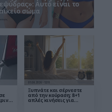
εψύδρας»: Αυτό είναι το
αικείο σώμα
μολογίες
01.08.2026
12:11
Ξυπνάτε και σέρνεστε
σε
από την κούραση; 8+1
πριν
απλές κινήσεις για
ού
περισσότερη ενέργεια
τε
από το πρωί