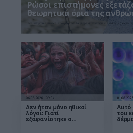
Ρώσοι επιστήμονες εξετάζ
θεωρητικά όρια της ανθρώ
Νέο μαθηματικό μοντέλο υπολογίζει πόσο θα μπορούσε να επεκταθεί η διάρκεια ζωής αν πε
06.08.2026
09:04
01.08.202
Δεν ήταν μόνο ηθικοί
Αυτό 
λόγοι: Γιατί
του κ
εξαφανίστηκε ο
δέρμα
κανιβαλισμός από τις
εντοπ
ανθρώπινες κοινωνίες –
κομμω