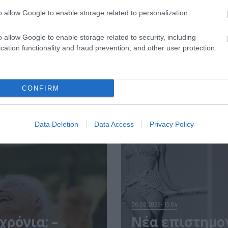
3
τρόφιμο που
Ανατροπή δεδομέ
ακίζει «αθόρυβα» τα
στα εμβόλια mRNA
o allow Google to enable storage related to personalization.
ά σε κάθε ηλικία…
εμβολιασμένοι
 είναι το γάλα!
πεθαίνουν πλέον 
o allow Google to enable storage related to security, including
ΗΠΑ από COVID-19
cation functionality and fraud prevention, and other user protection.
CONFIRM
Data Deletion
Data Access
Privacy Policy
06.08.2026
15:04
ρόνια; –
Νέα επιστημον