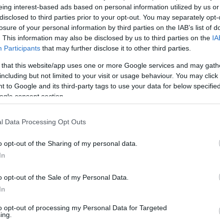
ι αυτό λόγω του ρόλου του στην υπόθεση της
eing interest-based ads based on personal information utilized by us or
ς υπενθύμισε ότι «ο κ. Βαξεβάνης αλλοίωσε τη
disclosed to third parties prior to your opt-out. You may separately opt-
τον Βενιζελο. Ενας Απόστολος Κακλαμάνης δεν
losure of your personal information by third parties on the IAB’s list of
. This information may also be disclosed by us to third parties on the
IA
Participants
that may further disclose it to other third parties.
 that this website/app uses one or more Google services and may gath
τι «επιμένει ο υπουργός να μου απευθύνει σύστασ
including but not limited to your visit or usage behaviour. You may click 
 to Google and its third-party tags to use your data for below specifi
ι συνέντευξη στον Βαξεβάνη! Είναι από τα ζητήμα
ogle consent section.
το θίγουν εξ αντικειμένου. Για φανταστείτε τι θ
ια πρέπει να βγαίνετε και σε ποια όχι».
l Data Processing Opt Outs
ν της Ολομέλειας Γιάννης Δραγασάκης ο οποίος
o opt-out of the Sharing of my personal data.
In
γό λέγοντας «κ .Γεωργιάδη εκπροσωπείται την
την νομοθετική. Ήρθατε για να ελεγχθείτε… να είνα
o opt-out of the Sale of my Personal Data.
σε αξιολογικές κρίσεις για έλληνες πολίτες.
In
Γεωργιάδη είναι δύσκολη…». Ο κ. Γεωργιάδης του
to opt-out of processing my Personal Data for Targeted
ξιωματικής αντιπολίτευσης ανέβαιναν στο Βήμα τη
ing.