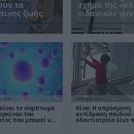
ουν τα
σχήμα της «κλ
πινης ζωής
«ιδανικό» γυν
ριορίζονταν οι βασικοί μηχανισμοί γήρανσης
Ποια αναλογία συγκέντρωσε τις υψηλότερες βαθ
6
15:06
01.08.2026
12:14
είναι το σύμπτωμα
Κίνα: Η απρόσμενη
αρκίνου του
αντίδραση παιδιού 
τος που μπορεί να
οδοντιατρείο λίγο 
ιστεί στο
από εξαγωγή δοντι
τήριο! – Τι δείχνει
που έγινε viral – Δεί