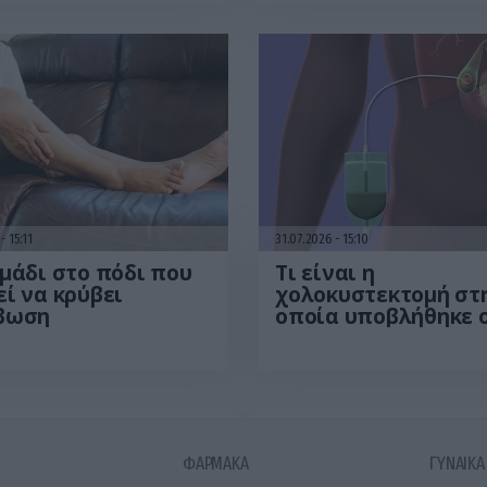
έρευνα
βίντεο
6
15:11
31.07.2026
15:10
μάδι στο πόδι που
Τι είναι η
ί να κρύβει
χολοκυστεκτομή στ
βωση
οποία υποβλήθηκε 
Μ.Χατζηγιάννης: Tα
συμπτώματα που
οδηγούν στην επέμ
ΦΑΡΜΑΚΑ
ΓΥΝΑΙΚΑ