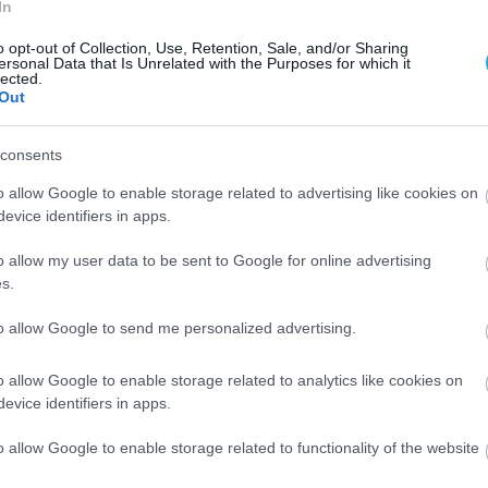
In
μου την κυρία Μανωλίδου για το αν είναι στη λίσ
τίες δεν σας είδα να κάνετε συστάσεις. Το σχόλιά
o opt-out of Collection, Use, Retention, Sale, and/or Sharing
ersonal Data that Is Unrelated with the Purposes for which it
lected.
Out
consents
o allow Google to enable storage related to advertising like cookies on
evice identifiers in apps.
o allow my user data to be sent to Google for online advertising
s.
to allow Google to send me personalized advertising.
o allow Google to enable storage related to analytics like cookies on
evice identifiers in apps.
o allow Google to enable storage related to functionality of the website
ΦΑΡΜΑΚΑ