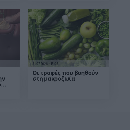
31.07.2026
15:06
Οι τροφές που βοηθούν
ην
στη μακροζωία
ο
βαση