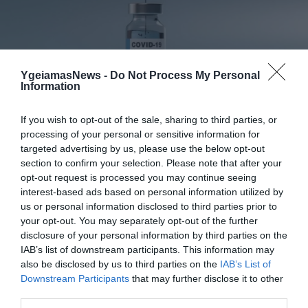
ΦΑΡΜΑΚΑ
YgeiamasNews -
Do Not Process My Personal
3
Information
Ανατροπή δεδομένων στα εμβόλια
mRNA: Οι εμβολιασμένοι πεθαίνουν
πλέον στις ΗΠΑ από COVID-19
If you wish to opt-out of the sale, sharing to third parties, or
processing of your personal or sensitive information for
targeted advertising by us, please use the below opt-out
section to confirm your selection. Please note that after your
opt-out request is processed you may continue seeing
interest-based ads based on personal information utilized by
us or personal information disclosed to third parties prior to
your opt-out. You may separately opt-out of the further
disclosure of your personal information by third parties on the
IAB’s list of downstream participants. This information may
also be disclosed by us to third parties on the
IAB’s List of
KΑΡΔΙΑ
Downstream Participants
that may further disclose it to other
4
Ποιοι είναι οι φυσιολογικοί καρδιακοί
third parties.
παλμοί και ποια τα επικίνδυνα όρια –