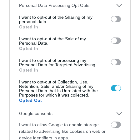
Πότε πρέπει να ανησυχήσετε
Please note that this website/app uses one or more Google
Personal Data Processing Opt Outs
services and may gather and store information including but
not limited to your visit or usage behaviour. You may click to
I want to opt-out of the Sharing of my
personal data.
grant or deny consent to Google and its third-party tags to
ΠΕΡΙΣΣΟΤΕΡΑ
Opted In
use your data for below specified purposes in below Google
consent section.
I want to opt-out of the Sale of my
Personal Data.
Opted In
I want to opt-out of processing my
Personal Data for Targeted Advertising.
Opted In
I want to opt-out of Collection, Use,
Retention, Sale, and/or Sharing of my
Personal Data that Is Unrelated with the
Purposes for which it was collected.
Opted Out
Google consents
I want to allow Google to enable storage
related to advertising like cookies on web or
08.08.2026
21:06
device identifiers in apps.