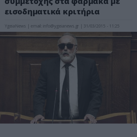
συμμετοχής στα φάρμακα με
εισοδηματικά κριτήρια
YgeiaNews
|
email:
info@ygeianews.gr
| 31/03/2015 - 11:25