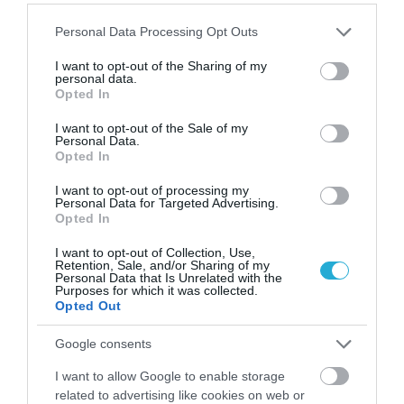
4
Ποιοι είναι οι φυσιολογικοί καρδιακοί
παλμοί και ποια τα επικίνδυνα όρια –
Please note that this website/app uses one or more Google
Personal Data Processing Opt Outs
Πότε πρέπει να ανησυχήσετε
services and may gather and store information including but
not limited to your visit or usage behaviour. You may click to
I want to opt-out of the Sharing of my
personal data.
grant or deny consent to Google and its third-party tags to
Opted In
use your data for below specified purposes in below Google
ΠΕΡΙΣΣΟΤΕΡΑ
consent section.
I want to opt-out of the Sale of my
Personal Data.
Opted In
I want to opt-out of processing my
Personal Data for Targeted Advertising.
Opted In
I want to opt-out of Collection, Use,
Retention, Sale, and/or Sharing of my
Personal Data that Is Unrelated with the
Purposes for which it was collected.
Opted Out
Google consents
I want to allow Google to enable storage
related to advertising like cookies on web or