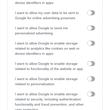
07.08.2026
15:11
device identifiers in apps.
Αυτά είναι τα φρούτα και τα
I want to allow my user data to be sent to
λαχανικά του Αυγούστου: Οι
Google for online advertising purposes.
εποχικές επιλογές που πρέπει να
βάλετε στο τραπέζι σας
I want to allow Google to send me
Σύκα, δαμάσκηνα, φραγκόσυκα, ντομάτες και βασιλικός πρωταγωνιστούν τον τελευταίο μήνα του
καλοκαιριού
personalized advertising.
I want to allow Google to enable storage
related to analytics like cookies on web or
device identifiers in apps.
I want to allow Google to enable storage
related to functionality of the website or app.
I want to allow Google to enable storage
related to personalization.
I want to allow Google to enable storage
related to security, including authentication
functionality and fraud prevention, and other
user protection.