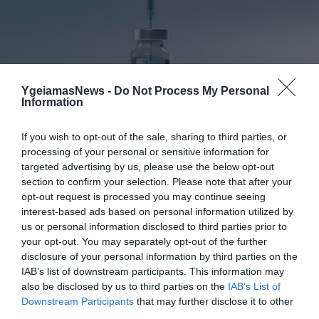
YgeiamasNews -
Do Not Process My Personal
ΦΑΡΜΑΚΑ
Information
3
Ανατροπή δεδομένων στα εμβόλια
mRNA: Οι εμβολιασμένοι πεθαίνουν
If you wish to opt-out of the sale, sharing to third parties, or
πλέον στις ΗΠΑ από COVID-19
processing of your personal or sensitive information for
targeted advertising by us, please use the below opt-out
section to confirm your selection. Please note that after your
opt-out request is processed you may continue seeing
interest-based ads based on personal information utilized by
us or personal information disclosed to third parties prior to
your opt-out. You may separately opt-out of the further
disclosure of your personal information by third parties on the
IAB’s list of downstream participants. This information may
also be disclosed by us to third parties on the
IAB’s List of
Downstream Participants
that may further disclose it to other
KΑΡΔΙΑ
third parties.