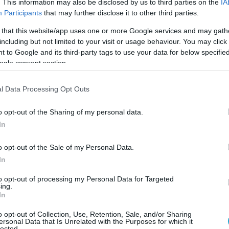
. This information may also be disclosed by us to third parties on the
IA
Participants
that may further disclose it to other third parties.
 that this website/app uses one or more Google services and may gath
including but not limited to your visit or usage behaviour. You may click 
 to Google and its third-party tags to use your data for below specifi
ogle consent section.
ου κρανίου οδήγησε στον τραυματισμό του
αδράνειας) στην αριστερή πλευρά τραυματίζοντας
l Data Processing Opt Outs
προστατευμένο όργανο στο ανθρώπινο σώμα, πέρα απ
τιαίο υγρό (ΕΝΥ). Μία από τις κύριες λειτουργίες
o opt-out of the Sharing of my personal data.
 από μικρά χτυπήματα και δονήσεις. Ωστόσο, ένα
In
α μετακινηθεί βίαια και να χτυπήσει στα τοιχώμα
o opt-out of the Sale of my Personal Data.
In
to opt-out of processing my Personal Data for Targeted
ing.
In
o opt-out of Collection, Use, Retention, Sale, and/or Sharing
ersonal Data that Is Unrelated with the Purposes for which it
lected.