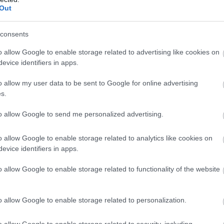
Out
consents
o allow Google to enable storage related to advertising like cookies on
evice identifiers in apps.
ουργεί στιγμιαία παύση της σωστής λειτουργίας τ
o allow my user data to be sent to Google for online advertising
σσότερες φορές) στο δικτυωτό σύστημα
s.
. Αυτό έχει ως αποτέλεσμα την άμεση απώλεια τω
όλεπτα μέχρι και μία ώρα). Κλείνοντας αυτή την
to allow Google to send me personalized advertising.
τοιων περιπτώσεων σε αγώνες πυγμαχίας,
o allow Google to enable storage related to analytics like cookies on
evice identifiers in apps.
o allow Google to enable storage related to functionality of the website
o allow Google to enable storage related to personalization.
o allow Google to enable storage related to security, including