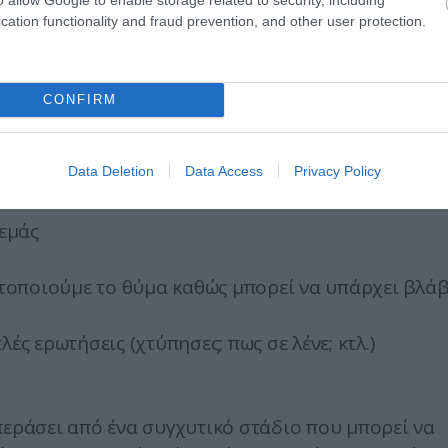
ης
cation functionality and fraud prevention, and other user protection.
CONFIRM
Data Deletion
Data Access
Privacy Policy
 εμάς
νητοποιούμε το θύμα καθώς μπορεί να υπάρχει βλά
ές ερωτήσεις (χτύπησες; πως σε λένε; κτλ.)
περάσει από ένα συγχυτικό στάδιο που μπορεί να