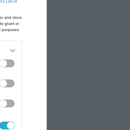
B’s List of
er and store
to grant or
ed purposes
ό
τα