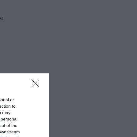
σα
sonal or
ection to
ou may
 personal
out of the
 downstream