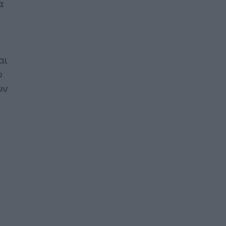
α
αι
ω
υν