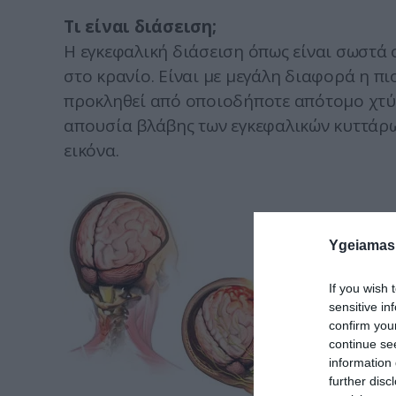
Τι είναι διάσειση;
Η εγκεφαλική διάσειση όπως είναι σωστά 
στο κρανίο. Είναι με μεγάλη διαφορά η π
προκληθεί από οποιοδήποτε απότομο χτύπ
απουσία βλάβης των εγκεφαλικών κυττάρω
εικόνα.
Ygeiamas
If you wish 
sensitive in
confirm you
continue se
information 
further disc