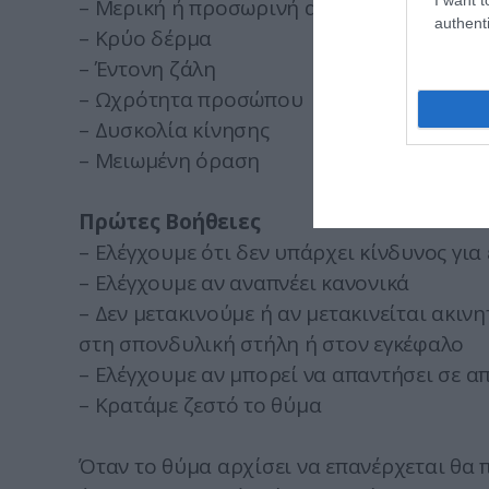
– Μερική ή προσωρινή απώλεια συνείδησ
authenti
– Κρύο δέρμα
– Έντονη ζάλη
– Ωχρότητα προσώπου
– Δυσκολία κίνησης
– Μειωμένη όραση
Πρώτες Βοήθειες
– Ελέγχουμε ότι δεν υπάρχει κίνδυνος για
– Ελέγχουμε αν αναπνέει κανονικά
– Δεν μετακινούμε ή αν μετακινείται ακι
στη σπονδυλική στήλη ή στον εγκέφαλο
– Ελέγχουμε αν μπορεί να απαντήσει σε απλ
– Κρατάμε ζεστό το θύμα
Όταν το θύμα αρχίσει να επανέρχεται θα 