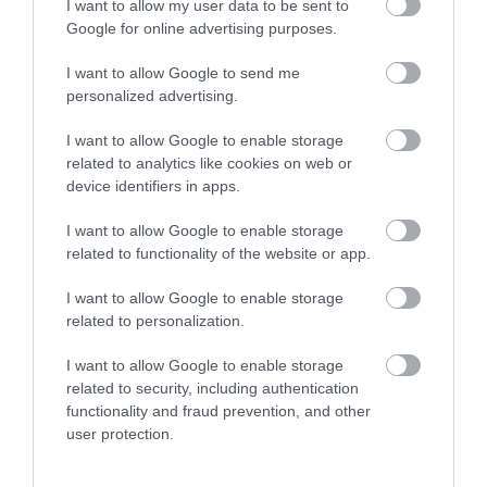
I want to allow my user data to be sent to
Google for online advertising purposes.
I want to allow Google to send me
01.08.2026
15:06
personalized advertising.
Αυτό είναι το σύμπτωμα του καρκίνου του
δέρματος που μπορεί να εντοπιστεί στο
I want to allow Google to enable storage
κομμωτήριο! – Τι δείχνει νέα έρευνα
related to analytics like cookies on web or
device identifiers in apps.
I want to allow Google to enable storage
related to functionality of the website or app.
I want to allow Google to enable storage
related to personalization.
I want to allow Google to enable storage
related to security, including authentication
01.08.2026
12:11
functionality and fraud prevention, and other
Ξυπνάτε και σέρνεστε από την κούραση;
user protection.
8+1 απλές κινήσεις για περισσότερη
ενέργεια από το πρωί