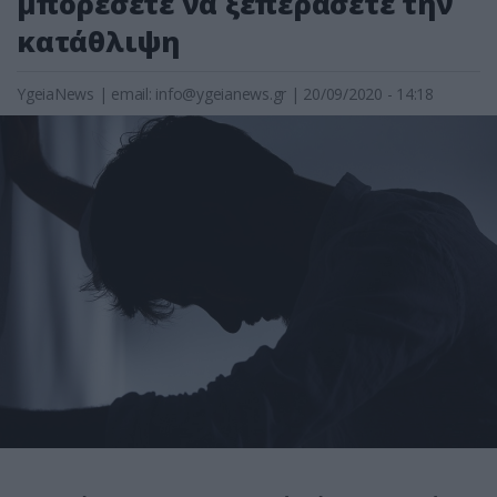
μπορέσετε να ξεπεράσετε την
κατάθλιψη
YgeiaNews
|
email:
info@ygeianews.gr
| 20/09/2020 - 14:18