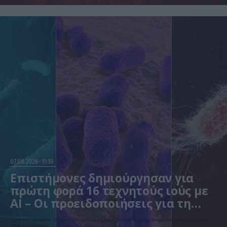
07.08.2026
15:10
Επιστήμονες δημιούργησαν για
πρώτη φορά 16 τεχνητούς ιούς με
AI – Οι προειδοποιήσεις για τη
βιοασφάλεια
Ερευνητές σχεδίασαν 16 νέους βακτηριοφάγους με τη βοήθεια Τεχνητής Νοημοσύνης που εξοντώνουν
ανθεκτικά μικρόβια