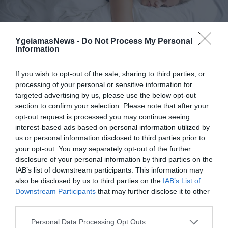
07.08.2026
06:05
YgeiamasNews -
Do Not Process My Personal
Information
Γιατί όλο και περισσότεροι άνθρωποι
κοιμούνται χειρότερα
If you wish to opt-out of the sale, sharing to third parties, or
processing of your personal or sensitive information for
targeted advertising by us, please use the below opt-out
section to confirm your selection. Please note that after your
opt-out request is processed you may continue seeing
interest-based ads based on personal information utilized by
us or personal information disclosed to third parties prior to
your opt-out. You may separately opt-out of the further
disclosure of your personal information by third parties on the
IAB’s list of downstream participants. This information may
also be disclosed by us to third parties on the
IAB’s List of
06.08.2026
21:06
Downstream Participants
that may further disclose it to other
Μπορούμε να ζήσουμε 194 χρόνια; – Ρώσοι
third parties.
επιστήμονες εξετάζουν τα θεωρητικά όρια
της ανθρώπινης ζωής
Please note that this website/app uses one or more Google
Personal Data Processing Opt Outs