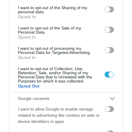
services and may gather and store information including but
not limited to your visit or usage behaviour. You may click to
I want to opt-out of the Sharing of my
personal data.
grant or deny consent to Google and its third-party tags to
Opted In
use your data for below specified purposes in below Google
consent section.
I want to opt-out of the Sale of my
Personal Data.
Opted In
I want to opt-out of processing my
Personal Data for Targeted Advertising.
Opted In
06.08.2026
09:04
I want to opt-out of Collection, Use,
Δεν ήταν μόνο ηθικοί λόγοι: Γιατί
Retention, Sale, and/or Sharing of my
εξαφανίστηκε ο κανιβαλισμός από τις
Personal Data that Is Unrelated with the
Purposes for which it was collected.
ανθρώπινες κοινωνίες – Τι δείχνει νέα
Opted Out
έρευνα
Google consents
I want to allow Google to enable storage
related to advertising like cookies on web or
device identifiers in apps.