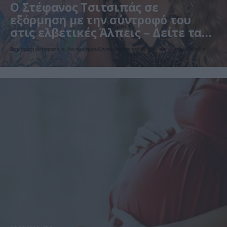
Ο Στέφανος Τσιτσιπάς σε
εξόρμηση με την σύντροφό του
στις ελβετικές Άλπεις – Δείτε τα
τρυφερά στιγμιότυπα
Στην πρώτη φωτογραφία, οι δυο τους εμφανίζονται μέσα στο φυσικό τοπίο των ελβετικών Άλπεων