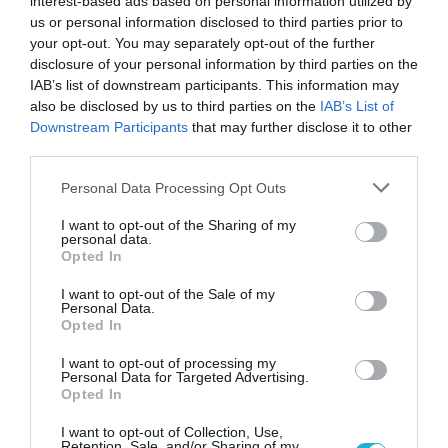
interest-based ads based on personal information utilized by
us or personal information disclosed to third parties prior to
Το σύμπτωμα που εμφανίζεται τη νύχτα
και μπορεί να προειδοποιεί για
your opt-out. You may separately opt-out of the further
καρδιοπάθεια
disclosure of your personal information by third parties on the
IAB’s list of downstream participants. This information may
also be disclosed by us to third parties on the
IAB’s List of
Downstream Participants
that may further disclose it to other
third parties.
Please note that this website/app uses one or more Google
Personal Data Processing Opt Outs
services and may gather and store information including but
not limited to your visit or usage behaviour. You may click to
I want to opt-out of the Sharing of my
personal data.
grant or deny consent to Google and its third-party tags to
Opted In
use your data for below specified purposes in below Google
consent section.
I want to opt-out of the Sale of my
31.07.2026
03:06
Personal Data.
Ιατρικά μυστήρια που έμειναν ανεξήγητα
Opted In
για δεκαετίες
I want to opt-out of processing my
Personal Data for Targeted Advertising.
Opted In
I want to opt-out of Collection, Use,
Retention, Sale, and/or Sharing of my