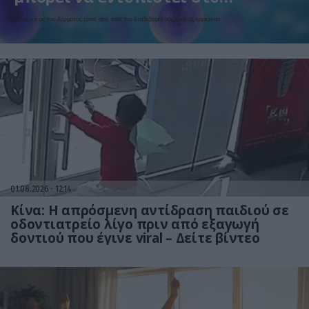
κομμωτήριο! – Τι δείχνει νέα
Ο καρκίνος του δέρματος είναι από τους πιο διαδεδομένους τύπους καρκίνου
έρευνα
01.08.2026
12:14
Κίνα: Η απρόσμενη αντίδραση παιδιού σε
οδοντιατρείο λίγο πριν από εξαγωγή
δοντιού που έγινε viral – Δείτε βίντεο