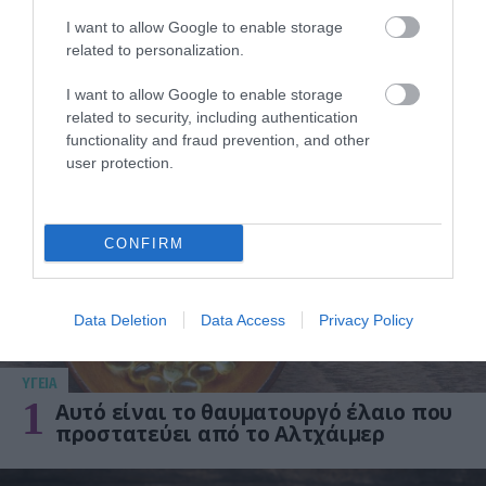
εξάντληση που μπορεί να κρύβει ένα
I want to allow Google to enable storage
αυτοάνοσο νόσημα
related to personalization.
I want to allow Google to enable storage
related to security, including authentication
ΔΗΜΟΦΙΛΗ
functionality and fraud prevention, and other
user protection.
CONFIRM
Data Deletion
Data Access
Privacy Policy
ΥΓΕΙΑ
1
Αυτό είναι το θαυματουργό έλαιο που
προστατεύει από το Αλτχάιμερ