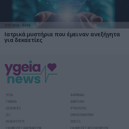
31.07.2026
03:06
Ιατρικά μυστήρια που έμειναν ανεξήγητα
για δεκαετίες
ΥΓΕΙΑ
ΦΑΡΜΑΚΑ
ΓΥΝΑΙΚΑ
ΔΙΑΤΡΟΦΗ
ΑΣΘΕΝΕΙΕΣ
ΨΥΧΟΛΟΓΙΑ
ΣΕΞ
ΟΜΟΙΟΠΑΘΗΤΙΚΗ
HEALTHY PETS
VIDEOS
ΕΦΗΜΕΡΙΕΣ ΦΑΡΜΑΚΕΙΩΝ
ΕΦΗΜΕΡΙΕΣ ΝΟΣΟΚΟΜΕΙΩΝ