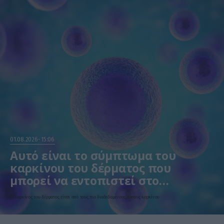
01.08.2026
15:06
Αυτό είναι το σύμπτωμα του
καρκίνου του δέρματος που
μπορεί να εντοπιστεί στο
κομμωτήριο! – Τι δείχνει νέα
Ο καρκίνος του δέρματος είναι από τους πιο διαδεδομένους τύπους καρκίνου
έρευνα