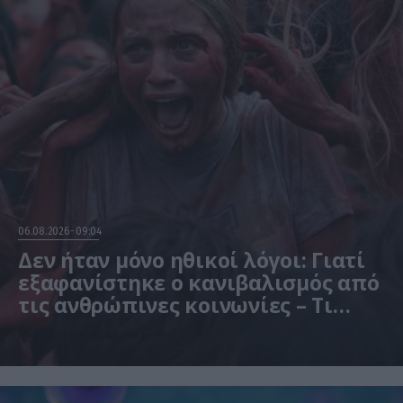
06.08.2026
09:04
Δεν ήταν μόνο ηθικοί λόγοι: Γιατί
εξαφανίστηκε ο κανιβαλισμός από
τις ανθρώπινες κοινωνίες – Τι
δείχνει νέα έρευνα
Η μελέτη βασίστηκε σε μαθηματικά μοντέλα