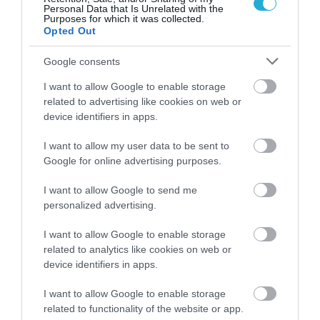
Personal Data that Is Unrelated with the
Purposes for which it was collected.
Opted Out
Google consents
I want to allow Google to enable storage
31.07.2026
03:05
related to advertising like cookies on web or
Το πιο επικίνδυνο δωμάτιο του σπιτιού –
device identifiers in apps.
Εκεί που κρύβεται ο μεγαλύτερος κίνδυνος
I want to allow my user data to be sent to
Google for online advertising purposes.
I want to allow Google to send me
personalized advertising.
I want to allow Google to enable storage
related to analytics like cookies on web or
device identifiers in apps.
I want to allow Google to enable storage
30.07.2026
15:11
related to functionality of the website or app.
Νιώθετε συνεχώς κουρασμένοι; – Η