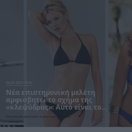
06.08.2026
15:04
Νέα επιστημονική μελέτη
αμφισβητεί το σχήμα της
«κλεψύδρας»: Αυτό είναι το
«ιδανικό» γυναικείο σώμα
Ποια αναλογία συγκέντρωσε τις υψηλότερες βαθμολογίες