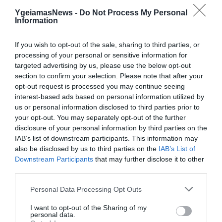
YgeiamasNews -
Do Not Process My Personal
Information
If you wish to opt-out of the sale, sharing to third parties, or
31.07.2026
15:10
processing of your personal or sensitive information for
Τι είναι η χολοκυστεκτομή στην οποία
targeted advertising by us, please use the below opt-out
υποβλήθηκε ο Μ.Χατζηγιάννης: Tα
section to confirm your selection. Please note that after your
συμπτώματα που οδηγούν στην επέμβαση
opt-out request is processed you may continue seeing
interest-based ads based on personal information utilized by
us or personal information disclosed to third parties prior to
your opt-out. You may separately opt-out of the further
disclosure of your personal information by third parties on the
IAB’s list of downstream participants. This information may
also be disclosed by us to third parties on the
IAB’s List of
Downstream Participants
that may further disclose it to other
third parties.
Please note that this website/app uses one or more Google
Personal Data Processing Opt Outs
services and may gather and store information including but
31.07.2026
15:06
not limited to your visit or usage behaviour. You may click to
I want to opt-out of the Sharing of my
Οι τροφές που βοηθούν στη μακροζωία
personal data.
grant or deny consent to Google and its third-party tags to