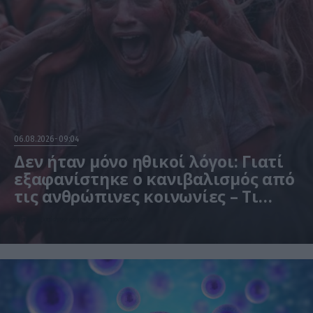
06.08.2026
09:04
Δεν ήταν μόνο ηθικοί λόγοι: Γιατί
εξαφανίστηκε ο κανιβαλισμός από
τις ανθρώπινες κοινωνίες – Τι
δείχνει νέα έρευνα
Η μελέτη βασίστηκε σε μαθηματικά μοντέλα