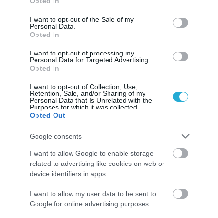
Opted In
use your data for below specified purposes in below Google
consent section.
I want to opt-out of the Sale of my
Personal Data.
Opted In
I want to opt-out of processing my
Personal Data for Targeted Advertising.
Opted In
I want to opt-out of Collection, Use,
Retention, Sale, and/or Sharing of my
Personal Data that Is Unrelated with the
31.07.2026
15:05
Purposes for which it was collected.
Opted Out
Το σύμπτωμα που εμφανίζεται τη νύχτα
και μπορεί να προειδοποιεί για
Google consents
καρδιοπάθεια
I want to allow Google to enable storage
related to advertising like cookies on web or
device identifiers in apps.
I want to allow my user data to be sent to
Google for online advertising purposes.