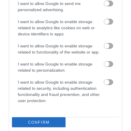
I want to allow Google to send me
personalized advertising.
31.07.2026
03:06
I want to allow Google to enable storage
related to analytics like cookies on web or
Ιατρικά μυστήρια που έμειναν ανεξήγητα
device identifiers in apps.
για δεκαετίες
I want to allow Google to enable storage
related to functionality of the website or app.
I want to allow Google to enable storage
related to personalization.
I want to allow Google to enable storage
related to security, including authentication
functionality and fraud prevention, and other
user protection.
31.07.2026
03:05
Το πιο επικίνδυνο δωμάτιο του σπιτιού –
Εκεί που κρύβεται ο μεγαλύτερος κίνδυνος
CONFIRM