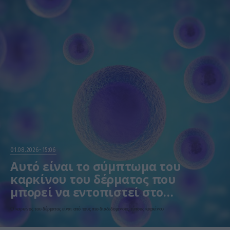
01.08.2026
15:06
Αυτό είναι το σύμπτωμα του
καρκίνου του δέρματος που
μπορεί να εντοπιστεί στο
κομμωτήριο! – Τι δείχνει νέα
Ο καρκίνος του δέρματος είναι από τους πιο διαδεδομένους τύπους καρκίνου
έρευνα