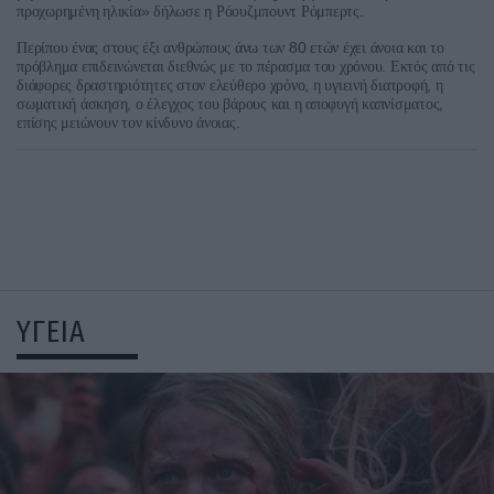
»
.
προχωρημένη
ηλικία
δήλωσε
η
Ρόουζμπουντ
Ρόμπερτς
80
Περίπου
ένας
στους
έξι
ανθρώπους
άνω
των
ετών
έχει
άνοια
και
το
.
πρόβλημα
επιδεινώνεται
διεθνώς
με
το
πέρασμα
του
χρόνου
Εκτός
από
τις
,
,
διάφορες
δραστηριότητες
στον
ελεύθερο
χρόνο
η
υγιεινή
διατροφή
η
,
,
σωματική
άσκηση
ο
έλεγχος
του
βάρους
και
η
αποφυγή
καπνίσματος
.
επίσης
μειώνουν
τον
κίνδυνο
άνοιας
ΥΓΕΙΑ