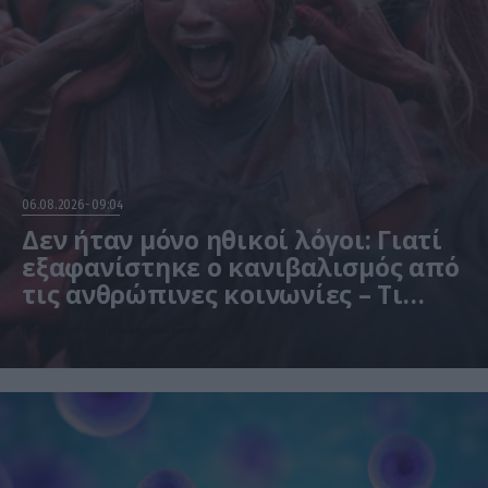
06.08.2026
09:04
Δεν ήταν μόνο ηθικοί λόγοι: Γιατί
εξαφανίστηκε ο κανιβαλισμός από
τις ανθρώπινες κοινωνίες – Τι
δείχνει νέα έρευνα
Η μελέτη βασίστηκε σε μαθηματικά μοντέλα