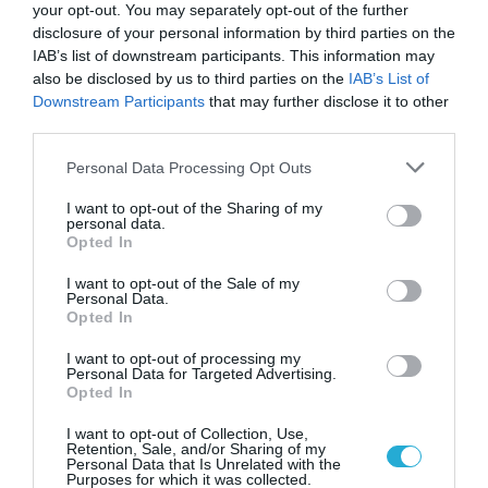
your opt-out. You may separately opt-out of the further
disclosure of your personal information by third parties on the
IAB’s list of downstream participants. This information may
31.07.2026
03:05
also be disclosed by us to third parties on the
IAB’s List of
Το πιο επικίνδυνο δωμάτιο του σπιτιού –
Downstream Participants
that may further disclose it to other
Εκεί που κρύβεται ο μεγαλύτερος κίνδυνος
third parties.
Please note that this website/app uses one or more Google
Personal Data Processing Opt Outs
services and may gather and store information including but
not limited to your visit or usage behaviour. You may click to
I want to opt-out of the Sharing of my
personal data.
grant or deny consent to Google and its third-party tags to
Opted In
use your data for below specified purposes in below Google
consent section.
I want to opt-out of the Sale of my
Personal Data.
Opted In
I want to opt-out of processing my
Personal Data for Targeted Advertising.
30.07.2026
15:11
Opted In
Νιώθετε συνεχώς κουρασμένοι; – Η
εξάντληση που μπορεί να κρύβει ένα
I want to opt-out of Collection, Use,
αυτοάνοσο νόσημα
Retention, Sale, and/or Sharing of my
Personal Data that Is Unrelated with the
Purposes for which it was collected.