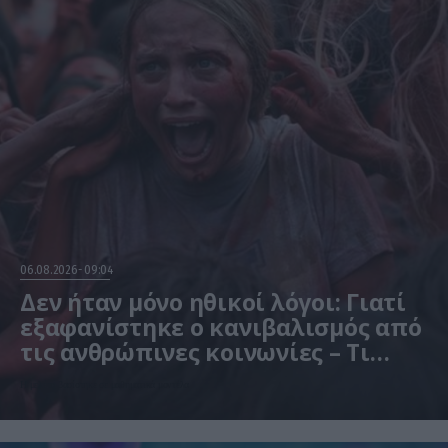
06.08.2026
09:04
Δεν ήταν μόνο ηθικοί λόγοι: Γιατί
εξαφανίστηκε ο κανιβαλισμός από
τις ανθρώπινες κοινωνίες – Τι
δείχνει νέα έρευνα
Η μελέτη βασίστηκε σε μαθηματικά μοντέλα