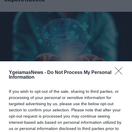
31.07.2026
03:06
YgeiamasNews -
Do Not Process My Personal
Ιατρικά μυστήρια που έμειναν ανεξήγητα
Information
για δεκαετίες
If you wish to opt-out of the sale, sharing to third parties, or
processing of your personal or sensitive information for
targeted advertising by us, please use the below opt-out
section to confirm your selection. Please note that after your
opt-out request is processed you may continue seeing
interest-based ads based on personal information utilized by
us or personal information disclosed to third parties prior to