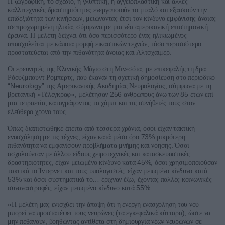
,
,
,
Η
ζωγραφική
το
σχέδιο
η
γλυπτική
η
αγγειοπλαστική
και
άλλες
καλλιτεχνικές
δραστηριότητες
ενεργοποιούν
το
μυαλό
και
εξασκούν
την
,
επιδεξιότητα
των
κινήσεων
μειώνοντας
έτσι
τον
κίνδυνο
εμφάνισης
άνοιας
,
σε
προχωρημένη
ηλικία
σύμφωνα
με
μια
νέα
αμερικανική
επιστημονική
.
έρευνα
Η
μελέτη
δείχνει
ότι
όσο
περισσότερο
ένας
ηλικιωμένος
,
απασχολείται
με
κάποια
μορφή
εικαστικών
τεχνών
τόσο
περισσότερο
.
προστατεύεται
από
την
πιθανότητα
άνοιας
και
Αλτσχάιμερ
,
Οι
ερευνητές
της
Κλινικής
Μάγιο
στη
Μινεσότα
με
επικεφαλής
τη
δρα
,
Ρόουζμπουντ
Ρόμπερτς
που
έκαναν
τη
σχετική
δημοσίευση
στο
περιοδικό
“Neurology”
,
της
Αμερικανικής
Ακαδημίας
Νευρολογίας
σύμφωνα
με
τη
«
»,
256
85
βρετανική
Τέλεγκραφ
μελέτησαν
ανθρώπους
άνω
των
ετών
επί
,
μια
τετραετία
καταγράφοντας
τα
χόμπι
και
τις
συνήθειές
τους
στον
.
ελεύθερο
χρόνο
τους
,
Όπως
διαπιστώθηκε
έπειτα
από
τέσσερα
χρόνια
όσοι
είχαν
τακτική
,
73%
ενασχόληση
με
τις
τέχνες
είχαν
κατά
μέσο
όρο
μικρότερη
.
πιθανότητα
να
εμφανίσουν
προβλήματα
μνήμης
και
νόησης
Όσοι
ασχολούνταν
με
άλλου
είδους
χειροτεχνικές
και
κατασκευαστικές
,
45%,
δραστηριότητες
είχαν
μειωμένο
κίνδυνο
κατά
όσοι
χρησιμοποιούσαν
,
τακτικά
το
Ίντερνετ
και
τους
υπολογιστές
είχαν
μειωμένο
κίνδυνο
κατά
53%
…
,
και
όσοι
συστηματικά
το
έριχναν
έξω
έχοντας
πολλές
κοινωνικές
,
55%.
συναναστροφές
είχαν
μειωμένο
κίνδυνο
κατά
«
Η
μελέτη
μας
ενισχύει
την
άποψη
ότι
η
ενεργή
ενασχόληση
του
νου
(
),
μπορεί
να
προστατέψει
τους
νευρώνες
τα
εγκεφαλικά
κύτταρα
ώστε
να
,
μην
πεθάνουν
βοηθώντας
αντίθετα
στη
δημιουργία
νέων
νευρώνων
σε