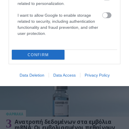
related to personalization.
I want to allow Google to enable storage
related to security, including authentication
functionality and fraud prevention, and other
ΥΓΕΙΑ
user protection.
2
Το τρόφιμο που θωρακίζει «αθόρυβα»
τα οστά σε κάθε ηλικία… δεν είναι το
γάλα!
CONFIRM
Data Deletion
Data Access
Privacy Policy
ΦΑΡΜΑΚΑ
3
Ανατροπή δεδομένων στα εμβόλια
mRNA: Οι εμβολιασμένοι πεθαίνουν