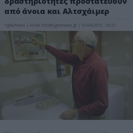
δραστηριότητες προστατεύουν
από άνοια και Αλτσχάιμερ
YgeiaNews
|
email:
info@ygeianews.gr
| 16/04/2015 - 09:21