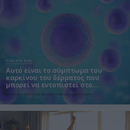
01.08.2026
15:06
Αυτό είναι το σύμπτωμα του
καρκίνου του δέρματος που
μπορεί να εντοπιστεί στο
κομμωτήριο! – Τι δείχνει νέα
Ο καρκίνος του δέρματος είναι από τους πιο διαδεδομένους τύπους καρκίνου
έρευνα