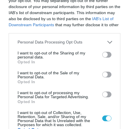
your opt-out. You may separately opt-out of the further
disclosure of your personal information by third parties on the
IAB’s list of downstream participants. This information may
also be disclosed by us to third parties on the
IAB’s List of
Downstream Participants
that may further disclose it to other
third parties.
Please note that this website/app uses one or more Google
Personal Data Processing Opt Outs
services and may gather and store information including but
01.08.2026
12:11
not limited to your visit or usage behaviour. You may click to
I want to opt-out of the Sharing of my
personal data.
Ξυπνάτε και σέρνεστε από την κούραση;
grant or deny consent to Google and its third-party tags to
Opted In
8+1 απλές κινήσεις για περισσότερη
use your data for below specified purposes in below Google
ενέργεια από το πρωί
consent section.
I want to opt-out of the Sale of my
Personal Data.
Opted In
I want to opt-out of processing my
Personal Data for Targeted Advertising.
Opted In
I want to opt-out of Collection, Use,
Retention, Sale, and/or Sharing of my
Personal Data that Is Unrelated with the
Purposes for which it was collected.