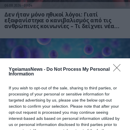
06.08.2026
09:04
Δεν ήταν μόνο ηθικοί λόγοι: Γιατί
εξαφανίστηκε ο κανιβαλισμός από τις
ανθρώπινες κοινωνίες – Τι δείχνει νέα
έρευνα
YgeiamasNews -
Do Not Process My Personal
Information
If you wish to opt-out of the sale, sharing to third parties, or
01.08.2026
15:06
processing of your personal or sensitive information for
targeted advertising by us, please use the below opt-out
Αυτό είναι το σύμπτωμα του καρκίνου του
section to confirm your selection. Please note that after your
δέρματος που μπορεί να εντοπιστεί στο
opt-out request is processed you may continue seeing
κομμωτήριο! – Τι δείχνει νέα έρευνα
interest-based ads based on personal information utilized by
us or personal information disclosed to third parties prior to