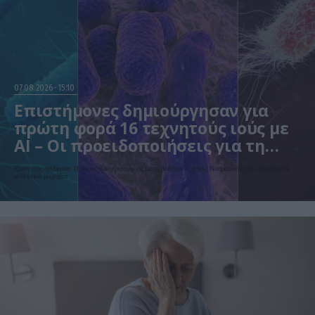
07.08.2026
15:10
Επιστήμονες δημιούργησαν για
πρώτη φορά 16 τεχνητούς ιούς με
AI – Οι προειδοποιήσεις για τη
βιοασφάλεια
Ερευνητές σχεδίασαν 16 νέους βακτηριοφάγους με τη βοήθεια Τεχνητής Νοημοσύνης που εξοντώνουν
ανθεκτικά μικρόβια