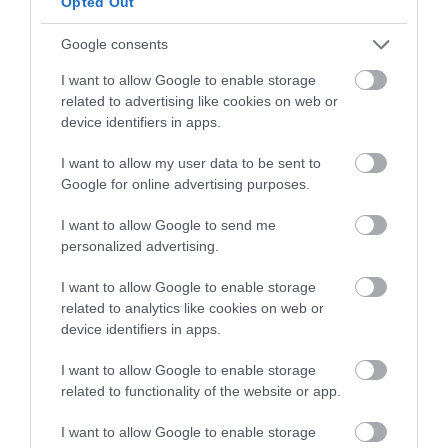
Opted Out
31.07.2026
15:11
Google consents
Το σημάδι στο πόδι που μπορεί να κρύβει
θρόμβωση
I want to allow Google to enable storage
related to advertising like cookies on web or
device identifiers in apps.
I want to allow my user data to be sent to
Google for online advertising purposes.
I want to allow Google to send me
personalized advertising.
I want to allow Google to enable storage
related to analytics like cookies on web or
31.07.2026
15:10
device identifiers in apps.
Τι είναι η χολοκυστεκτομή στην οποία
υποβλήθηκε ο Μ.Χατζηγιάννης: Tα
I want to allow Google to enable storage
συμπτώματα που οδηγούν στην επέμβαση
related to functionality of the website or app.
I want to allow Google to enable storage