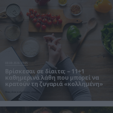
08.08.2026
21:05
Βρίσκεσαι σε δίαιτα; – 11+1
καθημερινά λάθη που μπορεί να
κρατούν τη ζυγαριά «κολλημένη»
Ποιες είναι οι συχνότερες «παγίδες»