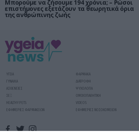
Μπορούμε να ζήσουμε 194 χρόνια; – Ρώσοι
επιστήμονες εξετάζουν τα θεωρητικά όρια
της ανθρώπινης ζωής
ΥΓΕΙΑ
ΦΑΡΜΑΚΑ
ΓΥΝΑΙΚΑ
ΔΙΑΤΡΟΦΗ
ΑΣΘΕΝΕΙΕΣ
ΨΥΧΟΛΟΓΙΑ
ΣΕΞ
ΟΜΟΙΟΠΑΘΗΤΙΚΗ
HEALTHY PETS
VIDEOS
ΕΦΗΜΕΡΙΕΣ ΦΑΡΜΑΚΕΙΩΝ
ΕΦΗΜΕΡΙΕΣ ΝΟΣΟΚΟΜΕΙΩΝ