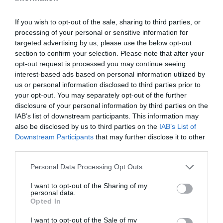
07.08.2026
06:06
If you wish to opt-out of the sale, sharing to third parties, or
processing of your personal or sensitive information for
Δείτε ποια είναι τα συμπτώματα ενός
targeted advertising by us, please use the below opt-out
«μίνι εγκεφαλικού» επεισοδίου
section to confirm your selection. Please note that after your
opt-out request is processed you may continue seeing
interest-based ads based on personal information utilized by
us or personal information disclosed to third parties prior to
your opt-out. You may separately opt-out of the further
disclosure of your personal information by third parties on the
IAB’s list of downstream participants. This information may
also be disclosed by us to third parties on the
IAB’s List of
Downstream Participants
that may further disclose it to other
third parties.
07.08.2026
06:05
Please note that this website/app uses one or more Google
Personal Data Processing Opt Outs
Γιατί όλο και περισσότεροι άνθρωποι
services and may gather and store information including but
κοιμούνται χειρότερα
not limited to your visit or usage behaviour. You may click to
I want to opt-out of the Sharing of my
personal data.
grant or deny consent to Google and its third-party tags to
Opted In
use your data for below specified purposes in below Google
consent section.
I want to opt-out of the Sale of my