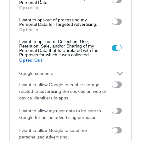
Personal Data.
Opted In
I want to opt-out of processing my
Personal Data for Targeted Advertising.
Opted In
I want to opt-out of Collection, Use,
Retention, Sale, and/or Sharing of my
06.08.2026
21:06
Personal Data that Is Unrelated with the
Purposes for which it was collected.
Μπορούμε να ζήσουμε 194 χρόνια; – Ρώσοι
Opted Out
επιστήμονες εξετάζουν τα θεωρητικά όρια
της ανθρώπινης ζωής
Google consents
I want to allow Google to enable storage
related to advertising like cookies on web or
device identifiers in apps.
I want to allow my user data to be sent to
Google for online advertising purposes.
I want to allow Google to send me
personalized advertising.