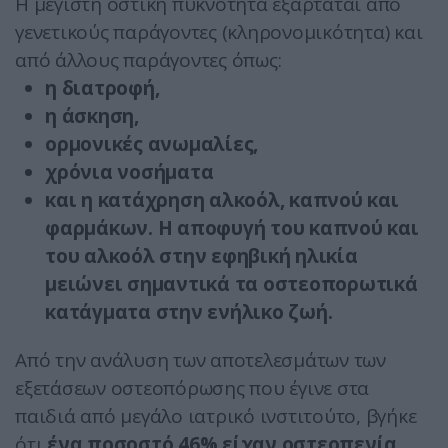
Η μέγιστη οστική πυκνότητα εξαρτάται από
γενετικούς παράγοντες (κληρονομικότητα) και
από άλλους παράγοντες όπως:
η διατροφή,
η άσκηση,
ορμονικές ανωμαλίες,
χρόνια νοσήματα
και η κατάχρηση αλκοόλ, καπνού και
φαρμάκων. Η αποφυγή του καπνού και
του αλκοόλ στην εφηβική ηλικία
μειώνει σημαντικά τα οστεοπορωτικά
κατάγματα στην ενήλικο ζωή.
Από την ανάλυση των αποτελεσμάτων των
εξετάσεων οστεοπόρωσης που έγινε στα
παιδιά από μεγάλο ιατρικό ινστιτούτο, βγήκε
ότι
ένα ποσοστό 46% είχαν οστεοπενία