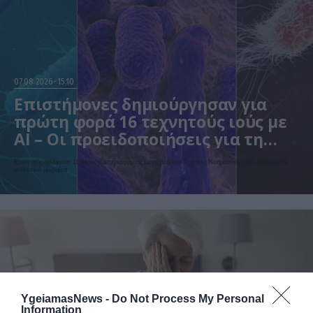
07.08.2026
15:10
Επιστήμονες δημιούργησαν για
πρώτη φορά 16 τεχνητούς ιούς με
AI – Οι προειδοποιήσεις για τη
βιοασφάλεια
Ερευνητές σχεδίασαν 16 νέους βακτηριοφάγους με τη βοήθεια Τεχνητής Νοημοσύνης που εξοντώνουν
ανθεκτικά μικρόβια
YgeiamasNews -
Do Not Process My Personal
Information