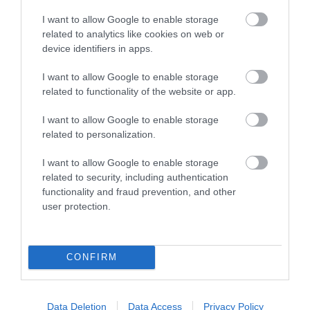
06.08.2026
09:04
I want to allow Google to enable storage
Δεν ήταν μόνο ηθικοί λόγοι: Γιατί
related to analytics like cookies on web or
εξαφανίστηκε ο κανιβαλισμός από τις
device identifiers in apps.
ανθρώπινες κοινωνίες – Τι δείχνει νέα
έρευνα
I want to allow Google to enable storage
related to functionality of the website or app.
I want to allow Google to enable storage
related to personalization.
I want to allow Google to enable storage
related to security, including authentication
functionality and fraud prevention, and other
user protection.
01.08.2026
15:06
Αυτό είναι το σύμπτωμα του καρκίνου του
δέρματος που μπορεί να εντοπιστεί στο
CONFIRM
κομμωτήριο! – Τι δείχνει νέα έρευνα
Data Deletion
Data Access
Privacy Policy