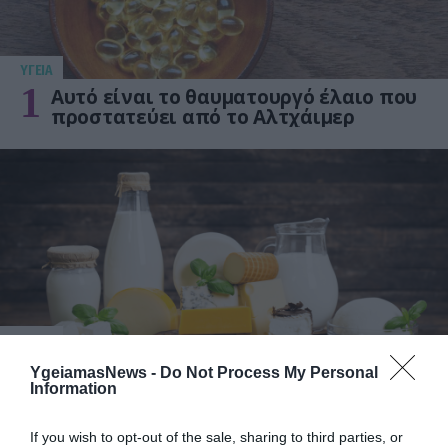
ΥΓΕΙΑ
1
Αυτό είναι το θαυματουργό έλαιο που
προστατεύει από το Αλτχάιμερ
ΥΓΕΙΑ
2
Το τρόφιμο που θωρακίζει «αθόρυβα»
YgeiamasNews -
Do Not Process My Personal
τα οστά σε κάθε ηλικία… δεν είναι το
Information
γάλα!
If you wish to opt-out of the sale, sharing to third parties, or