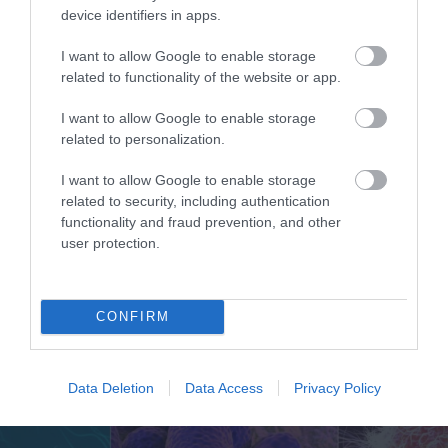
device identifiers in apps.
07.08.2026
15:11
I want to allow Google to enable storage
Αυτά είναι τα φρούτα και τα
related to functionality of the website or app.
λαχανικά του Αυγούστου: Οι
I want to allow Google to enable storage
εποχικές επιλογές που πρέπει να
related to personalization.
βάλετε στο τραπέζι σας
Σύκα, δαμάσκηνα, φραγκόσυκα, ντομάτες και βασιλικός πρωταγωνιστούν τον τελευταίο μήνα του
καλοκαιριού
I want to allow Google to enable storage
related to security, including authentication
functionality and fraud prevention, and other
user protection.
CONFIRM
Data Deletion
Data Access
Privacy Policy