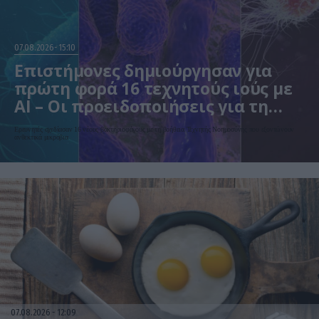
07.08.2026
15:10
Επιστήμονες δημιούργησαν για
πρώτη φορά 16 τεχνητούς ιούς με
AI – Οι προειδοποιήσεις για τη
βιοασφάλεια
Ερευνητές σχεδίασαν 16 νέους βακτηριοφάγους με τη βοήθεια Τεχνητής Νοημοσύνης που εξοντώνουν
ανθεκτικά μικρόβια
07.08.2026
12:09