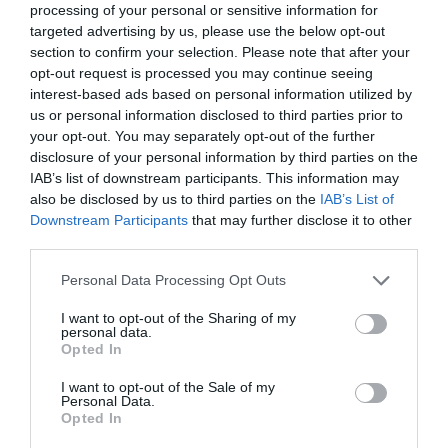
processing of your personal or sensitive information for
targeted advertising by us, please use the below opt-out
section to confirm your selection. Please note that after your
opt-out request is processed you may continue seeing
interest-based ads based on personal information utilized by
us or personal information disclosed to third parties prior to
your opt-out. You may separately opt-out of the further
disclosure of your personal information by third parties on the
IAB’s list of downstream participants. This information may
ΦΑΡΜΑΚΑ
also be disclosed by us to third parties on the
IAB’s List of
3
Ανατροπή δεδομένων στα εμβόλια
Downstream Participants
that may further disclose it to other
mRNA: Οι εμβολιασμένοι πεθαίνουν
third parties.
πλέον στις ΗΠΑ από COVID-19
Please note that this website/app uses one or more Google
Personal Data Processing Opt Outs
services and may gather and store information including but
not limited to your visit or usage behaviour. You may click to
I want to opt-out of the Sharing of my
personal data.
grant or deny consent to Google and its third-party tags to
Opted In
use your data for below specified purposes in below Google
consent section.
I want to opt-out of the Sale of my
Personal Data.
Opted In