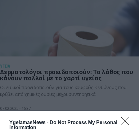
ΥΓΕΙΑ
Δερματολόγοι προειδοποιούν: Το λάθος που
κάνουν πολλοί με το χαρτί υγείας
Oι ειδικοί προειδοποιούν για τους κρυφούς κινδύνους που
κρύβει από χημικές ουσίες μέχρι συντηρητικά
07.02.2025
16:37
YgeiamasNews -
Do Not Process My Personal
Information