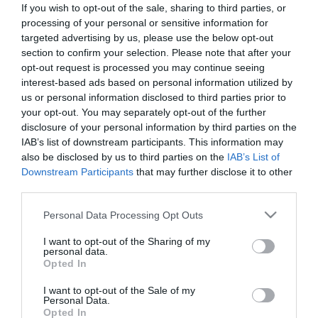
If you wish to opt-out of the sale, sharing to third parties, or
processing of your personal or sensitive information for
targeted advertising by us, please use the below opt-out
section to confirm your selection. Please note that after your
opt-out request is processed you may continue seeing
interest-based ads based on personal information utilized by
us or personal information disclosed to third parties prior to
your opt-out. You may separately opt-out of the further
disclosure of your personal information by third parties on the
ΔΙΑΤΡΟΦΗ
IAB’s list of downstream participants. This information may
Δείτε ποιο ελαιόλαδο πρέπει να αποφεύγετε
also be disclosed by us to third parties on the
IAB’s List of
να αγοράζετε: Ποιος είναι ο λόγος
Downstream Participants
that may further disclose it to other
third parties.
Τι πρέπει να προσέχετε
Please note that this website/app uses one or more Google
Personal Data Processing Opt Outs
24.01.2025
17:27
services and may gather and store information including but
not limited to your visit or usage behaviour. You may click to
I want to opt-out of the Sharing of my
personal data.
grant or deny consent to Google and its third-party tags to
Opted In
use your data for below specified purposes in below Google
consent section.
I want to opt-out of the Sale of my
Personal Data.
Opted In