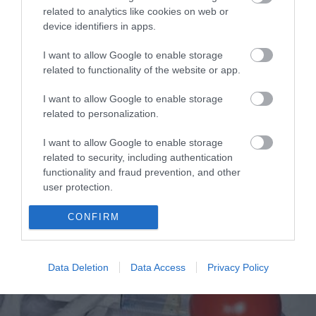
related to analytics like cookies on web or
device identifiers in apps.
I want to allow Google to enable storage
related to functionality of the website or app.
I want to allow Google to enable storage
ΥΓΕΙΑ
related to personalization.
Σοκάρει η αποκάλυψη για το frozen yogurt-
Προκαλεί καρκίνο;
I want to allow Google to enable storage
Άσχημα τα νέα για τους λάτρεις του frozen yogurt. Η δυναμική
related to security, including authentication
επέκταση των καταστημάτων που προσφέρουν το προϊόν με
functionality and fraud prevention, and other
μότο ότι αποτελούν μια υγιεινή τροφή ανθρώπους που
user protection.
θέλουν να προσέξουν τη διατροφή τους, αλλά χωρίς να
στερηθούν το γλυκό τους και μάλιστα επί καθημερινής βάσεως
13.08.2013
12:01
CONFIRM
είναι μια πραγματικότητα. Ποια είναι, όμως, η αλήθεια;
Σύμφωνα […]
Data Deletion
Data Access
Privacy Policy