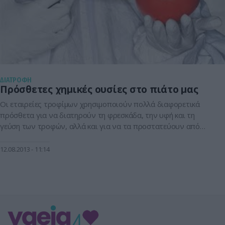
ΔΙΑΤΡΟΦΗ
Πρόσθετες χημικές ουσίες στο πιάτο μας
Οι εταιρείες τροφίμων χρησιμοποιούν πολλά διαφορετικά
πρόσθετα για να διατηρούν τη φρεσκάδα, την υφή και τη
γεύση των τροφών, αλλά και για να τα προστατεύουν από
την αλλοίωση. Οι ουσίες αυτές δεν αποτελούν φυσικά
συστατικά των τροφίμων, αλλά προστίθενται σε αυτά κατά
12.08.2013
11:14
την επεξεργασία, την αποθήκευση ή και την εμπορία τους.
Πρόκειται για χημικές ουσίες, […]