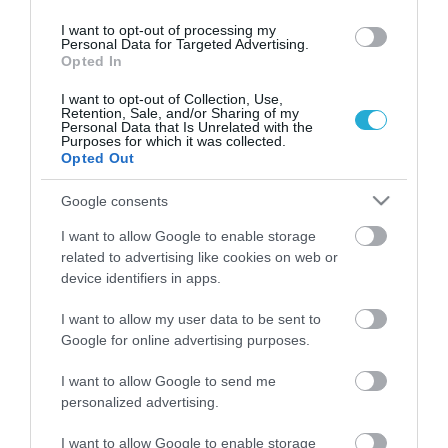
I want to opt-out of processing my
Personal Data for Targeted Advertising.
Opted In
I want to opt-out of Collection, Use,
Retention, Sale, and/or Sharing of my
Personal Data that Is Unrelated with the
Purposes for which it was collected.
Opted Out
ΝΕΟΠΛΑΣΙΕΣ
Σοκ: 10 τρόποι δολοφονίας μας… με καρκίνο!
Google consents
Η επιδημία των καρκίνων είναι μια δολοφονική λειτουργία και
μια κίνηση από τον λεγόμενο κόσμο της ελίτ για να
I want to allow Google to enable storage
θανατώσουν τον ανθρώπινο πληθυσμό. Είναι καλά
related to advertising like cookies on web or
τεκμηριωμένο ότι η Λέσχη της Ρώμης, ο Bill Gates, Τεντ
device identifiers in apps.
Τέρνερ, οι Ροκφέλερ, ο Warren Buffet και πολλοί άλλοι
23.12.2013
11:54
παγκοσμιοποίητες σχεδιάζουν να κυριαρχήσουν και να
I want to allow my user data to be sent to
Google for online advertising purposes.
αποδεκατίσουν την ανθρωπότητα με τη […]
I want to allow Google to send me
personalized advertising.
I want to allow Google to enable storage