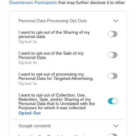
Downstream Participants
that may further disclose it to other
third parties.
Please note that this website/app uses one or more Google
Personal Data Processing Opt Outs
services and may gather and store information including but
not limited to your visit or usage behaviour. You may click to
I want to opt-out of the Sharing of my
personal data.
grant or deny consent to Google and its third-party tags to
Opted In
use your data for below specified purposes in below Google
consent section.
I want to opt-out of the Sale of my
ΠΑΙΔΙ
Personal Data.
Η ενδομήτρια ζωή καθορίζει την μελλοντική
Opted In
μας υγεία
I want to opt-out of processing my
Περιβαλλοντικοί παράγοντες στους οποίους εκτίθενται οι
Personal Data for Targeted Advertising.
έγκυοι αλλά και τα βρέφη, κατά την διάρκεια του πρώτου
Opted In
χρόνου της ζωής τους, έχουν μεγάλη επίδραση στον
I want to opt-out of Collection, Use,
προγραμματισμό των ενδοκυττάριων μηχανισμών, της
Retention, Sale, and/or Sharing of my
επικοινωνίας μεταξύ των κυττάρων και της ρύθμισης
Personal Data that Is Unrelated with the
14.01.2014
16:10
Purposes for which it was collected.
μεταβολικών λειτουργιών. Αυτές οι «τροποποιήσεις» που
Opted Out
μπορεί να υποστεί το γενετικό μας υλικό, τα γονίδια μας,
φαίνεται να επηρεάζουν […]
Google consents