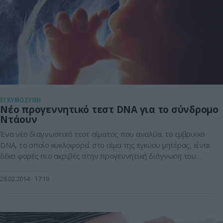
ΕΓΚΥΜΟΣΥΝΗ
Νέο προγεννητικό τεστ DNA για το σύνδρομο
Ντάουν
Ένα νέο διαγνωστικό τεστ αίματος που αναλύει το εμβρυϊκό
DNA, το οποίο κυκλοφορεί στο αίμα της εγκύου μητέρας, είναι
δέκα φορές πιο ακριβές στην προγεννητική διάγνωση του
συνδρόμου Ντάουν και άλλων γενετικών ανωμαλιών του
παιδιού, σε σχέση με τα υπάρχοντα τεστ αίματος και
28.02.2014
17:19
υπερήχων, όπως ανακοίνωσαν Αμερικανοί επιστήμονες. Τα
ενθαρρυντικά αποτελέσματα δείχνουν ότι το τεστ […]