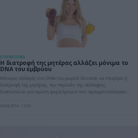
ΕΓΚΥΜΟΣΥΝΗ
Η διατροφή της μητέρας αλλάζει μόνιμα το
DNA του εμβρύου
Μόνιμες αλλαγές στο DNA του μωρού δύναται να επιφέρει η
διατροφή της μητέρας, την περίοδο της σύλληψης,
διαπιστώνει για πρώτη φορά έρευνα που πραγματοποίησαν
Βρετανοί και Αμερικανοί επιστήμονες. Παλαιότερα πειράματα
σε ζώα είχαν δείξει ότι η διατροφή όχι μόνο κατά την
30.04.2014
11:29
εγκυμοσύνη, αλλά και λίγο πριν από αυτήν, μπορεί να
ενεργοποιήσει και να απενεργοποιήσει κατά […]