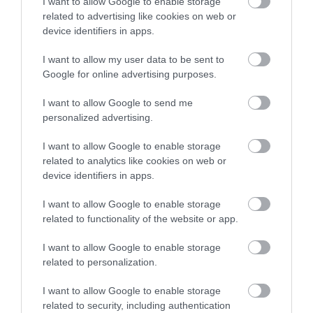
I want to allow Google to enable storage
related to advertising like cookies on web or
device identifiers in apps.
I want to allow my user data to be sent to
Google for online advertising purposes.
I want to allow Google to send me
personalized advertising.
ΝΕΟΠΛΑΣΙΕΣ
Ο γιος μου με έσωσε από τον καρκίνο!
I want to allow Google to enable storage
related to analytics like cookies on web or
Μια πρωτοποριακή επέμβαση σε νεαρή γυναίκα που
device identifiers in apps.
κυοφορούσε ταυτόχρονα ένα έμβρυο και έναν κακοήθη όγκο
έσωσε μητέρα και παιδί που απολαμβάνουν πλέον μια
I want to allow Google to enable storage
καινούργια ζωή. Η επέμβαση έγινε στην Ελλάδα και είναι μόλις
related to functionality of the website or app.
η 6η του είδους παγκοσμίως. Μια φορά και έναν καιρό ήταν
04.12.2013
18:02
μια όμορφη κοπέλα. Λατρεμένη κόρη της μητέρας της και
I want to allow Google to enable storage
ερωτευμένη, η […]
related to personalization.
I want to allow Google to enable storage
related to security, including authentication