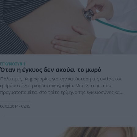
ΕΓΚΥΜΟΣΥΝΗ
Όταν η έγκυος δεν ακούει το μωρό
Πολύτιμες πληροφορίες για την κατάσταση της υγείας του
εμβρύου δίνει η καρδιοτοκογραφία. Μια εξέταση, που
πραγματοποιείται στο τρίτο τρίμηνο της εγκυμοσύνης και
από τα αποτελέσματα της οποίας, ο γυναικολόγος μπορεί να
διαπιστώσει τη φυσική κατάστασης του εμβρύου, την
06.02.2014
09:15
οξυγόνωση του εγκεφάλου καθώς και την ανάπτυξη του
νευρικού του συστήματος. Καρδιοτοκογραφία (NST) H
εξέταση αυτή πραγματοποιείται κατά […]