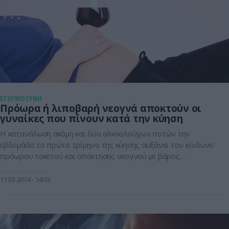
ΕΓΚΥΜΟΣΥΝΗ
Πρόωρα ή λιποβαρή νεογνά αποκτούν οι
γυναίκες που πίνουν κατά την κύηση
Η κατανάλωση ακόμη και δύο αλκοολούχων ποτών την
εβδομάδα το πρώτο τρίμηνο της κύησης αυξάνει τον κίνδυνο
πρόωρου τοκετού και απόκτησης νεογνού με βάρος
χαμηλότερο του φυσιολογικού, σύμφωνα με βρετανική μελέτη
που δημοσιεύθηκε στο επιστημονικό έντυπο Journal of
11.03.2014
14:03
Epidemiology and Community Health. Οι ερευνητές του
Πανεπιστημίου του Λιντς, με επκεφαλής την Δρ Καμίλα
Νικιάερ, μελετώντας […]