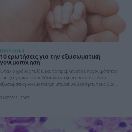
ΕΓΚΥΜΟΣΥΝΗ
10 ερωτήσεις για την εξωσωματική
γονιμοποίηση
Όταν ο χρόνος πιέζει και τα προβλήματα υπογονιμότητας
του ζευγαριού είναι δύσκολο να ξεπεραστούν, τότε η
εξωσωματική γονιμοποίηση μπορεί να βοηθήσει τους δύο
συντρόφους να φέρουν στον κόσμο ένα γερό μωρό. Ένα
ζευγάρι που έχει ήδη περάσει ένα χρόνο κάνοντας
31.07.2013
20:07
προσπάθειες να συλλάβει φυσιολογικά χωρίς επιτυχία, θα
πρέπει να διερευνήσει το ζήτημα της υπογονιμότητάς […]