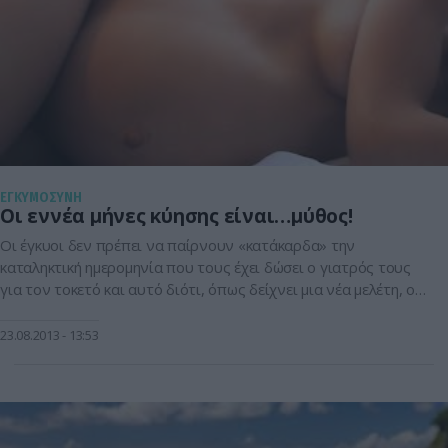
ΕΓΚΥΜΟΣΥΝΗ
Οι εννέα μήνες κύησης είναι…μύθος!
Οι έγκυοι δεν πρέπει να παίρνουν «κατάκαρδα» την
καταληκτική ημερομηνία που τους έχει δώσει ο γιατρός τους
για τον τοκετό και αυτό διότι, όπως δείχνει μια νέα μελέτη, ο
χρόνος που το έμβρυο περνά συνολικά στη μήτρα μπορεί να
διαφέρει ως και κατά πέντε εβδομάδες μεταξύ διαφορετικών
23.08.2013
13:53
εγκύων. Από την πρώτη μελέτη του είδους […]