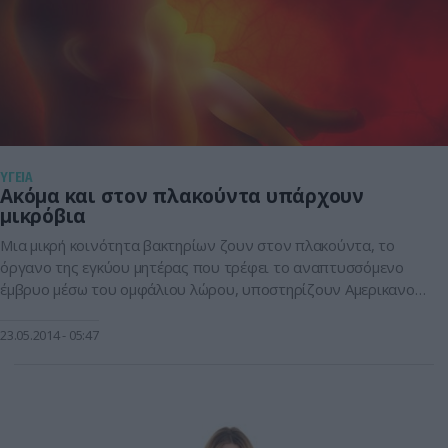
ΥΓΕΙΑ
Aκόμα και στον πλακούντα υπάρχουν
μικρόβια
Μια μικρή κοινότητα βακτηρίων ζουν στον πλακούντα, το
όργανο της εγκύου μητέρας που τρέφει το αναπτυσσόμενο
έμβρυο μέσω του ομφάλιου λώρου, υποστηρίζουν Αμερικανοί
επιστήμονες. Είναι η πρώτη φορά που ανακαλύπτεται ότι όλοι
οι πλακούντες, ακόμη και των υγιών γυναικών, περιέχουν
23.05.2014
05:47
έστω έναν μικρό αριθμό βακτηρίων, καταρρίπτοντας την
μέχρι τώρα πεποίθηση ότι ο πλακούντας είναι πλήρως […]