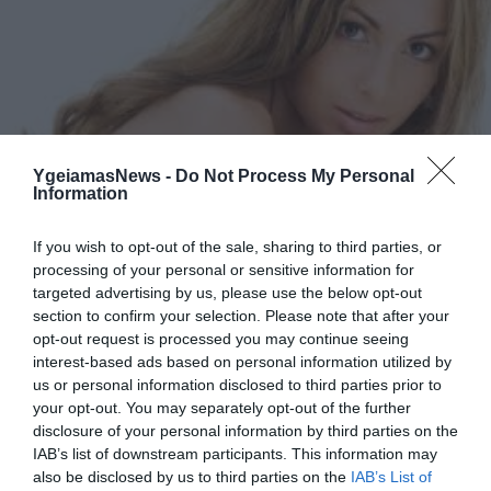
YgeiamasNews -
Do Not Process My Personal
Information
ΥΓΕΙΑ
Μάθετε τα πάντα για την ενδομητρίωση
If you wish to opt-out of the sale, sharing to third parties, or
H ενδομητρίωση συμβαίνει όταν ο ιστός ο οποίος
processing of your personal or sensitive information for
φυσιολογικά βρίσκεται μόνο μέσα στη μήτρα -το λεγόμενο και
targeted advertising by us, please use the below opt-out
ενδομήτριο- μπορεί να αναπτυχθεί για άγνωστο, δυστυχώς,
section to confirm your selection. Please note that after your
opt-out request is processed you may continue seeing
λόγο σε διαφορετικά μέρη του σώματος της γυναίκας, όπως
interest-based ads based on personal information utilized by
για παράδειγμα στις ωοθήκες στο περιτόναιο και αλλού. Σε
03.02.2014
18:03
us or personal information disclosed to third parties prior to
ακραίες περιπτώσεις έχουμε αντιμετωπίσει και ασθενείς που
your opt-out. You may separately opt-out of the further
είχαν εστίες ενδομητρίωσης, για παράδειγμα, στον […]
disclosure of your personal information by third parties on the
IAB’s list of downstream participants. This information may
also be disclosed by us to third parties on the
IAB’s List of