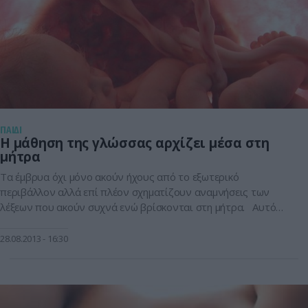
ΠΑΙΔΙ
Η μάθηση της γλώσσας αρχίζει μέσα στη
μήτρα
Τα έμβρυα όχι μόνο ακούν ήχους από το εξωτερικό
περιβάλλον αλλά επί πλέον σχηματίζουν αναμνήσεις των
λέξεων που ακούν συχνά ενώ βρίσκονται στη μήτρα. Αυτό
ανακάλυψαν φινλανδοί επιστήμονες εντοπίζοντας αυτές τις
αναμνήσεις στον εγκέφαλο νεογέννητων μωρών. Η
28.08.2013
16:30
ανακάλυψη, η οποία επιβεβαιώνει για πρώτη φορά με «απτό»
τρόπο προηγούμενα ευρήματα, υποδηλώνει ότι η μάθηση της
[…]