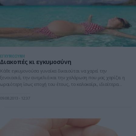
ΕΓΚΥΜΟΣΥΝΗ
Διακοπές κι εγκυμοσύνη
Κάθε εγκυμονούσα γυναίκα δικαιούται να χαρεί την
ξενοιασιά, την ανεμελιά και την χαλάρωση που μας χαρίζει η
ωραιότερη ίσως εποχή του έτους, το καλοκαίρι, ιδιαίτερα
στην πατρίδα μας με τις υπέροχες παραλίες της, τα
καταγάλανα νερά της και τον ήλιο της. Ομως τα ερωτήματα
09.08.2013
12:37
που προκύπτουν είναι πολλά και η αγωνία και η ανασφάλεια
[…]