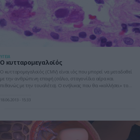
ΥΓΕΙΑ
Ο κυτταρομεγαλοϊός
Ο κυτταρομεγαλοϊός (CMV) είναι ιός που μπορεί να μεταδοθεί
με την ανθρώπινη επαφή (σάλιο, σταγονίδια αέρα και
πιθανώς με την τουαλέτα). Ο ενήλικας που θα «κολλήσει» τον
CMV μπορεί να μην αισθανθεί καθόλου άρρωστος, αν και
ορισμένες φορές η μόλυνση μοιάζει με γρίπη ή λοιμώδη
18.06.2013
15:33
μονοπυρήνωση (πυρετός, πρησμένοι αδένες, εξάνθημα κ.α.).
Σε περίπτωση που η […]