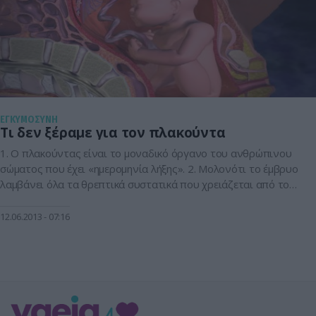
ΕΓΚΥΜΟΣΥΝΗ
Τι δεν ξέραμε για τον πλακούντα
1. Ο πλακούντας είναι το μοναδικό όργανο του ανθρώπινου
σώματος που έχει «ημερομηνία λήξης». 2. Μολονότι το έμβρυο
λαμβάνει όλα τα θρεπτικά συστατικά που χρειάζεται από τον
δικό σας οργανισμό, το αίμα σας δεν έρχεται ποτέ σε άμεση
επαφή μαζί του; Αν συνέβαινε αυτό, ο οργανισμός σας θα
12.06.2013
07:16
απέρριπτε το έμβρυο, αφού θα το αναγνώριζε ως […]