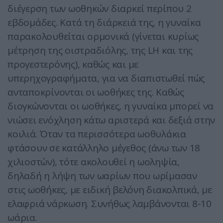
διέγερση των ωοθηκών διαρκεί περίπου 2
εβδομάδες. Κατά τη διάρκειά της, η γυναίκα
παρακολουθείται ορμονικά (γίνεται κυρίως
μέτρηση της οιστραδιόλης, της LH και της
προγεστερόνης), καθώς και με
υπερηχογραφήματα, για να διαπιστωθεί πώς
ανταποκρίνονται οι ωοθήκες της. Καθώς
διογκώνονται οι ωοθήκες, η γυναίκα μπορεί να
νιώσει ενόχληση κάτω αριστερά και δεξιά στην
κοιλιά. Όταν τα περισσότερα ωοθυλάκια
φτάσουν σε κατάλληλο μέγεθος (άνω των 18
χιλιοστών), τότε ακολουθεί η ωοληψία,
δηλαδή η λήψη των ωαρίων που ωρίμασαν
στις ωοθήκες, με ειδική βελόνη διακολπικά, με
ελαφριά νάρκωση. Συνήθως λαμβάνονται 8-10
ωάρια.