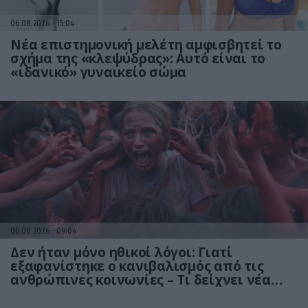
06.08.2026
15:04
Νέα επιστημονική μελέτη αμφισβητεί το
σχήμα της «κλεψύδρας»: Αυτό είναι το
«ιδανικό» γυναικείο σώμα
06.08.2026
09:04
Δεν ήταν μόνο ηθικοί λόγοι: Γιατί
εξαφανίστηκε ο κανιβαλισμός από τις
ανθρώπινες κοινωνίες – Τι δείχνει νέα
έρευνα