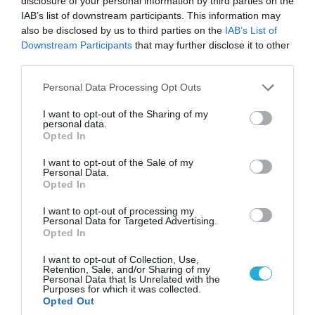
disclosure of your personal information by third parties on the
κύκλος;
IAB’s list of downstream participants. This information may
Μετά από 3-4 μήνες, ανάλογα με το
also be disclosed by us to third parties on the
IAB’s List of
Downstream Participants
that may further disclose it to other
φαρμακευτικό πρωτόκολλο που έχει
third parties.
ακολουθηθεί για τη διέγερση των ωοθηκών. Το
Please note that this website/app uses one or more Google
Personal Data Processing Opt Outs
διάστημα ανάμεσα σε δύο κύκλους
services and may gather and store information including but
εξωσωματικής μπορεί να μειωθεί στο μισό σε
not limited to your visit or usage behaviour. You may click to
I want to opt-out of the Sharing of my
personal data.
περίπτωση που δεν έχει γίνει φαρμακευτική
grant or deny consent to Google and its third-party tags to
Opted In
use your data for below specified purposes in below Google
διέγερση των ωοθηκών. Σήμερα στις
consent section.
I want to opt-out of the Sale of my
περισσότερες μονάδες εξωσωματικής
Personal Data.
Opted In
γονιμοποίησης παρέχεται η δυνατότητα της
κατάψυξης των υπεράριθμων εμβρύων από
I want to opt-out of processing my
Personal Data for Targeted Advertising.
μια προσπάθεια εξωσωματικής, τα οποία
Opted In
μπορούν να χρησιμοποιηθούν αργότερα σε
I want to opt-out of Collection, Use,
μια επόμενη προσπάθεια. Στην περίπτωση
Retention, Sale, and/or Sharing of my
Personal Data that Is Unrelated with the
αυτή, δεν θα χρειαστεί εκ νέου φαρμακευτική
Purposes for which it was collected.
Opted Out
διέγερση των ωοθηκών. Μία ακόμη μέθοδος