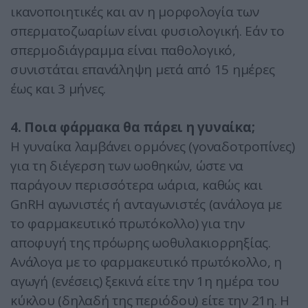
ικανοποιητικές και αν η μορφολογία των
σπερματοζωαρίων είναι φυσιολογική. Εάν το
σπερμοδιάγραμμα είναι παθολογικό,
συνιστάται επανάληψη μετά από 15 ημέρες
έως και 3 μήνες.
4. Ποια φάρµακα θα πάρει η γυναίκα;
Η γυναίκα λαμβάνει ορμόνες (γοναδοτροπίνες)
για τη διέγερση των ωοθηκών, ώστε να
παράγουν περισσότερα ωάρια, καθώς και
GnRH αγωνιστές ή ανταγωνιστές (ανάλογα με
το φαρμακευτικό πρωτόκολλο) για την
αποφυγή της πρόωρης ωοθυλακιορρηξίας.
Ανάλογα με το φαρμακευτικό πρωτόκολλο, η
αγωγή (ενέσεις) ξεκινά είτε την 1η ημέρα του
κύκλου (δηλαδή της περιόδου) είτε την 21η. Η