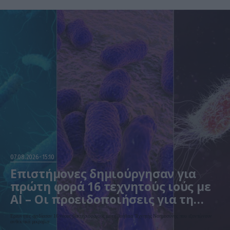
07.08.2026
15:10
Επιστήμονες δημιούργησαν για
πρώτη φορά 16 τεχνητούς ιούς με
AI – Οι προειδοποιήσεις για τη
βιοασφάλεια
Ερευνητές σχεδίασαν 16 νέους βακτηριοφάγους με τη βοήθεια Τεχνητής Νοημοσύνης που εξοντώνουν
ανθεκτικά μικρόβια