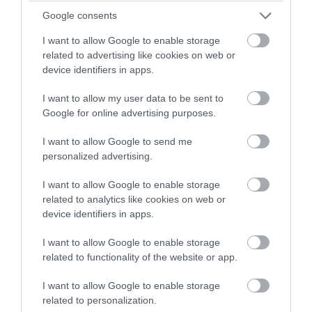
που εφαρμόζεται για να αποφευχθεί η
Google consents
φαρμακευτική διέγερση των ωοθηκών είναι η
I want to allow Google to enable storage
συλλογή κάθε μήνα του ωαρίου της γυναίκας
related to advertising like cookies on web or
με βάση τον φυσικό της κύκλο, η εξωσωματική
device identifiers in apps.
γονιμοποίησή του και εν συνεχεία η κατάψυξή
I want to allow my user data to be sent to
του. Μετά από ένα διάστημα, π.χ. 3-4 μηνών,
Google for online advertising purposes.
γίνεται η εμβρυομεταφορά.
I want to allow Google to send me
personalized advertising.
8. Πόσοι κύκλοι επιτρέπονται;
Έως τέσσερις κύκλοι μέσα σε διάστημα ενός
I want to allow Google to enable storage
related to analytics like cookies on web or
έτους. Όσον αφορά το σύνολο των κύκλων που
device identifiers in apps.
μια γυναίκα μπορεί να κάνει, δεν υπάρχει ένας
I want to allow Google to enable storage
προκαθορισμένος αριθμός. Εκτιμάται όμως ότι
related to functionality of the website or app.
το 70-80% των γυναικών θα έχουν συλλάβει με
επιτυχία μετά από 3-4 κύκλους. Υπάρχει όμως
I want to allow Google to enable storage
related to personalization.
και ένα μικρότερο ποσοστό γυναικών που