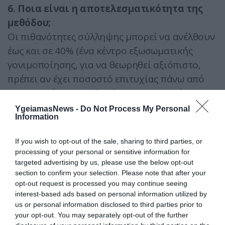
6. Ποια είναι η αποτελεσµατικότητα της
µεθόδου;
Οι πιθανότητες σύλληψης μπορεί να ανέλθουν
έως και σε 40% (ένα κέντρο εξωσωματικής
γονιμοποίησης, για να θεωρηθεί αξιόπιστο,
πρέπει αν έχει ποσοστό επιτυχίας πάνω από
20%). Ωστόσο, οι πιθανότητες επιτυχούς
σύλληψης εξαρτώνται από πολλές
YgeiamasNews -
Do Not Process My Personal
Information
παραμέτρους, εκ των οποίων η ηλικία της
γυναίκας αποτελεί μία από τις πιο βασικές. Οι
If you wish to opt-out of the sale, sharing to third parties, or
ειδικοί εξηγούν ότι για μια γυναίκα 30 χρονών
processing of your personal or sensitive information for
το ποσοστό επιτυχίας μπορεί να είναι 40%,
targeted advertising by us, please use the below opt-out
section to confirm your selection. Please note that after your
αλλά οι πιθανότητες κύησης μετά τα 40
opt-out request is processed you may continue seeing
μειώνονται στο 3%.
interest-based ads based on personal information utilized by
us or personal information disclosed to third parties prior to
your opt-out. You may separately opt-out of the further
7. Πότε µπορεί να γίνει ένας δεύτερος