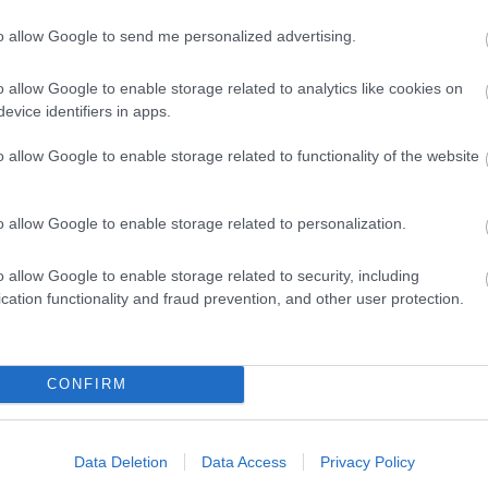
πρώτοι που υιοθετούν την κατανάλωση του καφέ και τη
μετατρέπουν σε αγαπημένη συνήθεια. Με την πάροδο των ετών,
to allow Google to send me personalized advertising.
04.09.2013
14:59
καφές κερδίζει την αγάπη όλο και περισσότερων Ελλήνων. […]
o allow Google to enable storage related to analytics like cookies on
evice identifiers in apps.
o allow Google to enable storage related to functionality of the website
ΔΙΑΤΡΟΦΗ
Μέλι:Η υπερτροφή που βοηθά στο αδυνάτισμ
Μια από τις τροφές που συγκεντρώνει ιδιαίτερο επιστημονικό
o allow Google to enable storage related to personalization.
ενδιαφέρον, κυρίως λόγω των θρεπτικών συστατικών του, είναι 
μέλι. Το μέλι είναι μια φυσική γλυκαντική τροφή που παρουσιάζει
o allow Google to enable storage related to security, including
έντονη αντιοξειδωτική, αντιμικροβιακή και κυτταροπροστατευτικ
cation functionality and fraud prevention, and other user protection.
δράση. Είναι γνωστό από την αρχαιότητα πως το μέλι έχει
28.08.2013
17:41
αντισηπτικές και φαρμακευτικές ιδιότητες. Σε περίπτωση που
βρεθούν μικρόβια μέσα σ’ αυτό […]
CONFIRM
ΥΓΕΙΑ
Μπορούμε να εμποδίσουμε τη γήρανση του
Data Deletion
Data Access
Privacy Policy
οργανισμού;