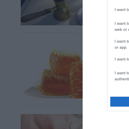
I want 
I want t
web or d
I want t
or app.
I want t
I want t
authenti