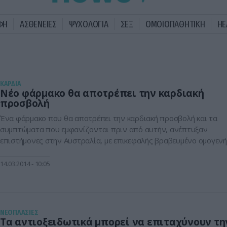
ΦΗ
ΑΣΘΕΝΕΙΕΣ
ΨΥΧΟΛΟΓΙΑ
ΣΕΞ
ΟΜΟΙΟΠΑΘΗΤΙΚΗ
HE
KΑΡΔΙΑ
Νέο φάρμακο θα αποτρέπει την καρδιακή
προσβολή
Ένα φάρμακο που θα αποτρέπει την καρδιακή προσβολή και τα
συμπτώματα που εμφανίζονται πριν από αυτήν, ανέπτυξαν
επιστήμονες στην Αυστραλία, με επικεφαλής βραβευμένο ομογενή
επιστήμονα. Ερευνητές από το Πανεπιστήμιο Μόνας ανακοίνωσα
ότι το φάρμακο αυτό δεν θα προκαλεί παρενέργειες και ότι θα
14.03.2014
10:05
μειώνει επίσης τη βλάβη που προκαλείται στην καρδιά από την
καρδιακή ανεπάρκεια, η […]
ΝΕΟΠΛΑΣΙΕΣ
Τα αντιoξειδωτικά μπορεί να επιταχύνουν τη