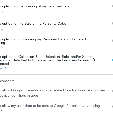
o opt-out of the Sharing of my personal data.
In
ΟΜΟΙΟΠΑΘΗΤΙΚΗ
o opt-out of the Sale of my Personal Data.
Γιατί είναι θαυματουργό το πράσινο τσάι;
In
Το πράσινο τσάι είναι πραγματικά «θαυματουργό». Αν και είναι
to opt-out of processing my Personal Data for Targeted
γνωστό από αιώνες ότι το πράσινο τσάι κάνει καλό στην υγεία, μ
ing.
πρόσφατα οι θεραπευτικές του ιδιότητες διερευνήθηκαν
In
επιστημονικά. Είναι πλούσιο σε πολυφαινόλες, αντιοξειδωτικές
o opt-out of Collection, Use, Retention, Sale, and/or Sharing
ουσίες που συμβάλλουν στην καταπολέμηση των βλαβερών για τ
06.09.2013
15:02
ersonal Data that Is Unrelated with the Purposes for which it
οργανισμό ελευθέρων ριζών οξυγόνου, οι οποίες προκαλούν
lected.
Out
ασθένειες, όπως ο καρκίνος και […]
consents
ΔΙΑΤΡΟΦΗ
o allow Google to enable storage related to advertising like cookies on
Οι ευεργετικές επιδράσεις του ελληνικού καφ
evice identifiers in apps.
Στην ελληνική επικράτεια, ο καφές κάνει την εμφάνισή του κατά τ
διάρκεια της Οθωμανικής Αυτοκρατορίας. Οι Έλληνες της
o allow my user data to be sent to Google for online advertising
Κωνσταντινούπολης, καθώς και αυτοί της Βορείου Ελλάδος, είναι
s.