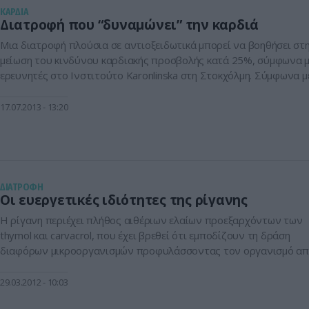
KΑΡΔΙΑ
Διατροφή που “δυναμώνει” την καρδιά
Μια διατροφή πλούσια σε αντιοξειδωτικά μπορεί να βοηθήσει στ
μείωση του κινδύνου καρδιακής προσβολής κατά 25%, σύμφωνα 
ερευνητές στο Ινστιτούτο Karonlinska στη Στοκχόλμη. Σύμφωνα μ
την έκθεσή τους, η οποία δημοσιεύθηκε σε επιστημονικό περιοδικό
ερευνητές στο Σκαδιναβικό ίδρυμα, πιστεύουν ότι οι διάφορες
17.07.2013
13:20
αντιοξειδωτικές ενώσεις μπορούν πραγματικά να συνεισφέρουν
στην προστασία του σώματος με […]
ΔΙΑΤΡΟΦΗ
Οι ευεργετικές ιδιότητες της ρίγανης
Η ρίγανη περιέχει πλήθος αιθέριων ελαίων προεξαρχόντων των
thymol και carvacrol, που έχει βρεθεί ότι εμποδίζουν τη δράση
διαφόρων μικροοργανισμών προφυλάσσοντας τον οργανισμό α
διάφορες ασθένειες.H ρίγανη εμφανίζει και ισχυρή αντιοξειδωτικ
δράση. Συγκεκριμένα δύο συστατικά της, τα thymol και carvacrol,
29.03.2012
10:03
εμποδίζουν τη δράση των ελευθέρων ριζών και μάλιστα πειραματ