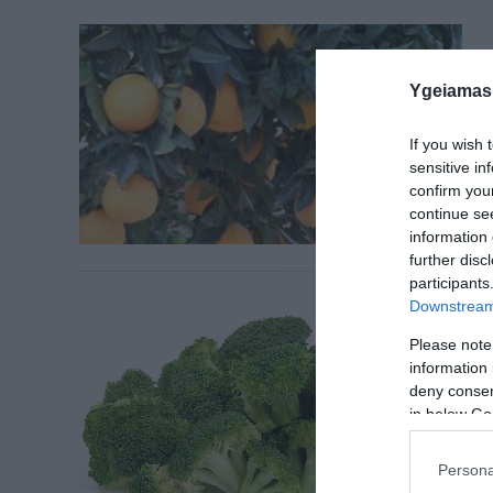
Ygeiamas
If you wish 
sensitive in
confirm you
continue se
information 
further disc
participants
Downstream 
Please note
information 
deny consent
in below Go
Persona