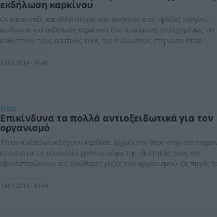
εκδήλωση καρκίνου
Οι καπνιστές και άλλα άτομα που ανήκουν στις ομάδες υψηλού
κινδύνου για εκδήλωση καρκίνου του πνεύμονα, ενδεχομένως να
καθιστούν τους εαυτούς τους πιο ευάλωτους στη νόσο όταν
παίρνουν συμπληρώματα αντιοξειδωτικών ουσιών, σύμφωνα με
μελέτη που δημοσιεύεται στο επιστημονικό έντυπο Science
31.01.2014
16:40
Translational Medicine. Όπως υποστηρίζουν ερευνητές από το
Πανεπιστήμιο του Γκέτεμποργκ στη Σουηδία, τα αντιοξειδωτικά
φαίνεται […]
ΥΓΕΙΑ
Επικίνδυνα τα πολλά αντιοξειδωτικά για τον
οργανισμό
Τα αντιοξειδωτικά έχουν κερδίσει ξεχωριστή θέση στην επιστημο
κοινότητα τα τελευταία χρόνια, λόγω της ιδιότητάς τους να
εξουδετερώνουν τις ελεύθερες ρίζες του οργανισμού. Οι πηγές 
ελευθέρων ριζών είναι κυρίως ενδογενείς και παράγονται
φυσιολογικά, ως παραπροϊόντα των διάφορων μεταβολικών
14.01.2014
10:44
λειτουργιών του σώματος. Ωστόσο, ένα μικρό ποσοστό τους
προέρχεται και από εξωγενείς παράγοντες, όπως η περιβαλλοντι
[…]