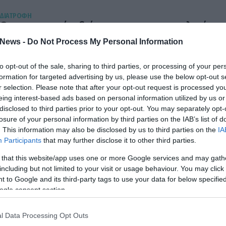
ΔΙΑΤΡΟΦΗ
Οι ευεργετικές ιδιότητες του πορτοκαλιού
ο πορτοκάλι είναι ένα από τα πιο νόστιμα φρούτα του χειμώνα μ
News -
Do Not Process My Personal Information
λίγες θερμίδες και με ισχυρές αντιοξειδωτικές ιδιότητες γεγονός
το καθιστά ένα από τα φρούτα που βοηθούν στην αποτοξίνωση 
to opt-out of the sale, sharing to third parties, or processing of your per
οργανισμού και στην απώλεια κιλών. Ο Χυμός πορτοκαλιού είναι
formation for targeted advertising by us, please use the below opt-out s
ένας από τους πιο αποτελεσματικούς τρόπους για την αποβολή
16.12.2013
15:01
r selection. Please note that after your opt-out request is processed y
τοξινών από τον οργανισμό. Ο […]
eing interest-based ads based on personal information utilized by us or
disclosed to third parties prior to your opt-out. You may separately opt-
losure of your personal information by third parties on the IAB’s list of
. This information may also be disclosed by us to third parties on the
IA
Participants
that may further disclose it to other third parties.
ΔΙΑΤΡΟΦΗ
Τι είναι τα αντιοξειδωτικά;
 that this website/app uses one or more Google services and may gath
Τα ακούμε από το στόμα κάθε διατροφολόγου και κάθε ειδικού στ
including but not limited to your visit or usage behaviour. You may click 
θέματα υγείας.Ο λόγος για τα αντιοξειδωτικά και τις μοναδικές τ
 to Google and its third-party tags to use your data for below specifi
ωφέλειες.Τι είναι στην πραγματικότητα όμως αυτά τα θρεπτικά
ogle consent section.
συστατικά κάνον τον οργανισμό να λειτουργεί σαν ελβετικό ρολό
Τα αντιοξειδωτικά αποτελούν συστατικά των τροφίμων, και μπορ
04.10.2013
17:57
l Data Processing Opt Outs
να είναι μέταλλα (π.χ. σελήνιο), βιταμίνες (βιταμίνη C και […]