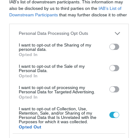
IAB’s list of downstream participants. This information may
also be disclosed by us to third parties on the
IAB’s List of
Downstream Participants
that may further disclose it to other
third parties.
Please note that this website/app uses one or more Google
Personal Data Processing Opt Outs
services and may gather and store information including but
not limited to your visit or usage behaviour. You may click to
I want to opt-out of the Sharing of my
personal data.
grant or deny consent to Google and its third-party tags to
Opted In
use your data for below specified purposes in below Google
consent section.
I want to opt-out of the Sale of my
ΨΥΧΟΛΟΓΙΑ
Personal Data.
Ε.Ε: Εκστρατεία κατά του άγχους στους
Opted In
χώρους εργασίας
I want to opt-out of processing my
Εκστρατεία κατά του άγχους στους χώρους εργασίας
Personal Data for Targeted Advertising.
σχεδιάζει η Κομισιόν έπειτα από μελέτες που δείχνουν ότι
Opted In
ευθύνεται για περισσότερες από τις μισές ημέρες εργασίας
I want to opt-out of Collection, Use,
που χάνονται. Ο Επίτροπος που είναι αρμόδιος για θέματα
Retention, Sale, and/or Sharing of my
Απασχόλησης Λάσλο Άντορ, εγκαινίασε,σύμφωνα με το ΑΜΠΕ,
Personal Data that Is Unrelated with the
09.04.2014
08:56
Purposes for which it was collected.
μια εκστρατεία που έχει στόχο την αντιμετώπιση του
Opted Out
ζητήματος αυτού με τον ίδιο τρόπο όπως […]