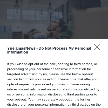
YgeiamasNews -
Do Not Process My Personal
Information
ΥΓΕΙΑ
Νέα έρευνα: Αυτή είναι η μέρα της εβδομάδας
που κάνουμε τα περισσότερα λάθη στη
If you wish to opt-out of the sale, sharing to third parties, or
δουλειά
processing of your personal or sensitive information for
Όσο περνούν οι ώρες, τόσο περισσότερα λάθη γίνονται αυτή
targeted advertising by us, please use the below opt-out
την ημέρα
section to confirm your selection. Please note that after your
opt-out request is processed you may continue seeing
interest-based ads based on personal information utilized by
05.08.2023
12:44
us or personal information disclosed to third parties prior to
your opt-out. You may separately opt-out of the further
disclosure of your personal information by third parties on the