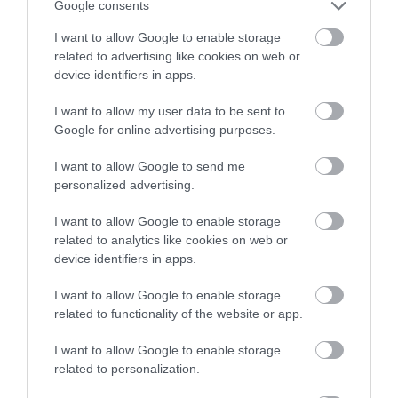
Google consents
I want to allow Google to enable storage
related to advertising like cookies on web or
device identifiers in apps.
I want to allow my user data to be sent to
Google for online advertising purposes.
I want to allow Google to send me
personalized advertising.
ΨΥΧΟΛΟΓΙΑ
Ο φόβος της απόλυσης
I want to allow Google to enable storage
related to analytics like cookies on web or
Είναι φανερό ότι ζούμε σε μια δύσκολη οικονομικά εποχή που
device identifiers in apps.
τα εργασιακά δεδομένα έχουν ανατραπεί. Οι ισορροπίες στην
ασφάλεια της εργασίας έχουν κι αυτές διαταραχθεί σημαντικά
I want to allow Google to enable storage
και κανείς μας πια δεν ξέρει τι να περιμένει. Ο φόβος της
related to functionality of the website or app.
απόλυσης και της ανεργίας ταλαιπωρεί χιλιάδες
04.06.2013
16:36
εργαζόμενους και η εργασιακή ανασφάλεια τους κάνει
I want to allow Google to enable storage
δυστυχισμένους. Δεν είναι λίγοι […]
related to personalization.