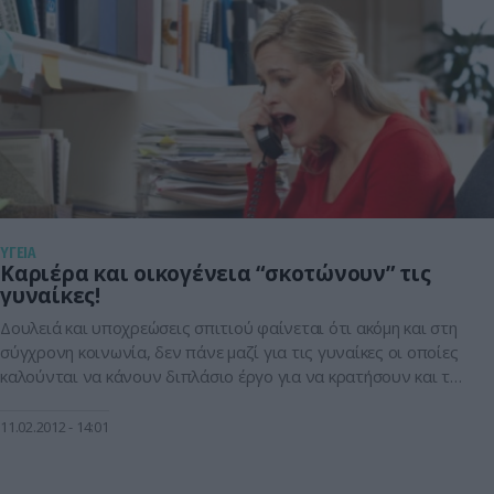
ΥΓΕΙΑ
Καριέρα και οικογένεια “σκοτώνουν” τις
γυναίκες!
Δουλειά και υποχρεώσεις σπιτιού φαίνεται ότι ακόμη και στη
σύγχρονη κοινωνία, δεν πάνε μαζί για τις γυναίκες οι οποίες
καλούνται να κάνουν διπλάσιο έργο για να κρατήσουν και το
σπίτι τους.Κοινωνιολόγοι λένε πως το να έχεις σύζυγο που
δουλεύει 50 ώρες ή περισσότερο την εβδομάδα μπορεί να
11.02.2012
14:01
βλάψει την καριέρα μιας γυναίκας. Οι γυναίκες έχουν […]