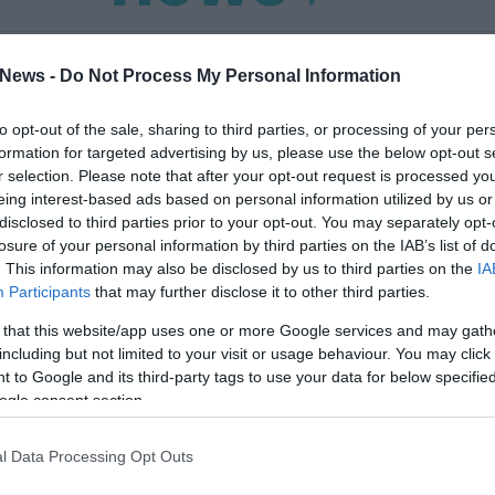
ΦΗ
ΑΣΘΕΝΕΙΕΣ
ΨΥΧΟΛΟΓΙΑ
ΣΕΞ
ΟΜΟΙΟΠΑΘΗΤΙΚΗ
HE
News -
Do Not Process My Personal Information
to opt-out of the sale, sharing to third parties, or processing of your per
formation for targeted advertising by us, please use the below opt-out s
r selection. Please note that after your opt-out request is processed y
ΥΓΕΙΑ
Αφυδάτωση και καύσωνας: Μην περιμένετε ν
eing interest-based ads based on personal information utilized by us or
διψάσετε για να πιείτε νερό
disclosed to third parties prior to your opt-out. You may separately opt-
losure of your personal information by third parties on the IAB’s list of
Η έντονη δίψα μπορεί να είναι και ανεπιθύμητη ενέργεια ορισμέ
. This information may also be disclosed by us to third parties on the
IA
φαρμάκων
Participants
that may further disclose it to other third parties.
 that this website/app uses one or more Google services and may gath
27.06.2025
17:31
including but not limited to your visit or usage behaviour. You may click 
 to Google and its third-party tags to use your data for below specifi
ogle consent section.
l Data Processing Opt Outs
ΥΓΕΙΑ
Προκαλούν τα αναψυκτικά αλλαγές στον