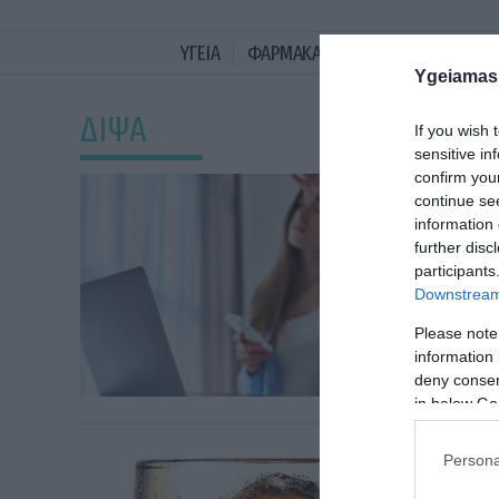
ΥΓΕΙΑ
ΦΑΡΜΑΚΑ
ΓΥΝΑΙΚΑ
ΔΙΑΤΡΟ
Ygeiamas
ΔΙΨΑ
If you wish 
sensitive in
confirm you
continue se
information 
further disc
participants
Downstream 
Please note
information 
deny consent
in below Go
Persona