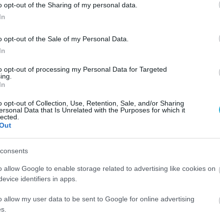
εγκέφαλο;
o opt-out of the Sharing of my personal data.
In
Επιστήμονες από την Αυστραλία υποστηρίζουν πως η η συχνή
κατανάλωση αναψυκτικών μπορεί να αλλάξει σημαντικά την δομή
o opt-out of the Sale of my Personal Data.
εγκεφάλου. Σύμφωνα με την μελέτη των ερευνητών από το
In
Πανεπιστήμιο Μακουέρι στο Σίδνεϊ, η κατανάλωση ανθρακούχων
ζαχαρούχων ποτών για μεγάλο χρονικό διάστημα προκαλεί
18.11.2013
10:54
to opt-out of processing my Personal Data for Targeted
υπερδραστηριότητα και οδηγεί σε αλλαγή των επιπέδων
ing.
εκατοντάδων εγκεφαλικών πρωτεϊνών. Το παραπάνω αποτέλεσμ
In
της […]
o opt-out of Collection, Use, Retention, Sale, and/or Sharing
ersonal Data that Is Unrelated with the Purposes for which it
ΥΓΕΙΑ
lected.
Η ζέστη θέλει…ενυδάτωση
Out
Αν ήδη αναγνωρίζετε τη ζωτική σημασία του νερού στη διατροφή
σας, τότε ίσως ξέρετε πως η δίψα, ο πονοκέφαλος, η αδυναμία και
consents
αίσθημα κόπωσης αποτελούν μόνο μερικά από τα συμπτώματα τη
ήπιας αφυδάτωσης. Εμείς σας δίνουμε τους τρόπους για να μη
o allow Google to enable storage related to advertising like cookies on
μείνετε στην κυριολεξία.. «στεγνοί» αυτό το καλοκαίρι! Η σημασί
12.08.2013
10:43
evice identifiers in apps.
της επαρκούς ενυδάτωσης […]
o allow my user data to be sent to Google for online advertising
s.