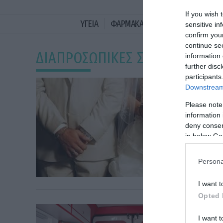
If you wish 
ΥΓΕΙΑ
ΦΑΡΜΑΚΑ
ΓΥΝΑΙΚΑ
ΔΙΑΤΡΟ
sensitive in
confirm you
continue se
ΔΙΑΠΡΟΣΩΠΙΚΕΣ ΣΧΕΣΕΙΣ
information 
further disc
participants
Downstream 
Please note
information 
deny consent
in below Go
Persona
I want t
Opted 
I want t