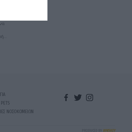
να
κή
ότι
ωση
ΓΙΑ
 PETS
ΙΕΣ ΝΟΣΟΚΟΜΕΙΩΝ
PRODUCED BY
WHISKEY