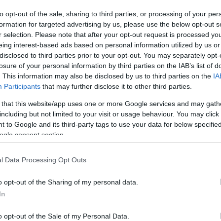
to opt-out of the sale, sharing to third parties, or processing of your per
ΦΗ
ΑΣΘΕΝΕΙΕΣ
ΨΥΧΟΛΟΓΙΑ
ΣΕΞ
ΟΜΟΙΟΠΑΘΗΤΙΚΗ
HE
formation for targeted advertising by us, please use the below opt-out s
r selection. Please note that after your opt-out request is processed y
eing interest-based ads based on personal information utilized by us or
disclosed to third parties prior to your opt-out. You may separately opt-
losure of your personal information by third parties on the IAB’s list of
. This information may also be disclosed by us to third parties on the
IA
ΥΓΕΙΑ
Participants
that may further disclose it to other third parties.
Ο γάμος κάνει καλό στα…οστά!
 that this website/app uses one or more Google services and may gath
Πέρα από γερά νεύρα, όπως φαίνεται ο γάμος οδηγεί και σε γερά
including but not limited to your visit or usage behaviour. You may click 
οστά. Αυτό υποστηρίζει νέα μελέτη της Ιατρικής Σχολής του
 to Google and its third-party tags to use your data for below specifi
Πανεπιστημίου της Καλιφόρνιας, στις ΗΠΑ. Όπως είδαν οι
ogle consent section.
επιστήμονες και δημοσιεύει το Βήμα, κάτι τέτοιο ισχύει στην
περίπτωση των ανδρών που παντρεύτηκαν μετά την ηλικία των 
24.01.2014
15:40
ετών και δεν έχουν χωρίσει, ή διατηρούν […]
l Data Processing Opt Outs
o opt-out of the Sharing of my personal data.
In
GOOD LIFE
Οι φύλακες άγγελοι που βοηθάνε όσους έχουν
o opt-out of the Sale of my Personal Data.