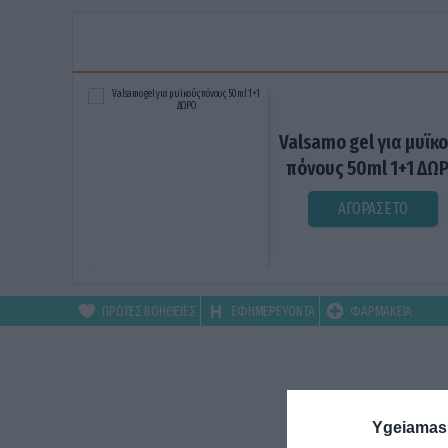
Valsamo gel για μυϊκ
πόνους 50ml 1+1 ΔΩ
ΑΓΟΡΑΣΕ ΤΟ
ΠΡΩΤΕΣ ΒΟΗΘΕΙΕΣ
ΕΦΗΜΕΡΕΥΟΝΤΑ
ΦΑΡΜΑΚΕΙΑ
Ygeiamas