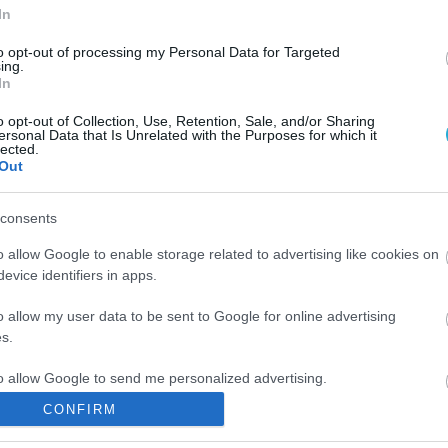
ανάγκη!
In
Δεν ξέρω αν υπάρχουν άγγελοι στον ουρανό, μπορώ όμως με
to opt-out of processing my Personal Data for Targeted
σιγουριά να πω ότι «άγγελοι» με σάρκα και οστά συχνάζουν και σ
ing.
δική μας πόλη. Είναι εκείνοι οι εθελοντές που χειμώνα-καλοκαίρι, 
In
βροχή, χιόνι ή καύσωνα, μέρα αλλά και νύχτα, συναντάς στους πι
o opt-out of Collection, Use, Retention, Sale, and/or Sharing
πονηρούς, τους πιο «σκληρούς» δρόμους της πρωτεύουσας να
10.12.2013
14:29
ersonal Data that Is Unrelated with the Purposes for which it
προσφέρουν πληροφόρηση, ελπίδα, ζεστασιά. […]
lected.
Out
consents
ΦΑΡΜΑΚΑ
Κατακόρυφη αύξηση στη χρήση
o allow Google to enable storage related to advertising like cookies on
αντικαταθλιπτικών
evice identifiers in apps.
Τα τελευταία είκοσι χρόνια έχει αυξηθεί κατακόρυφα η χρήση
αντικαταθλιπτικών σκευασμάτων. Ο ένας στους δέκα Αμερικανού
o allow my user data to be sent to Google for online advertising
λαμβάνει τέτοια φάρμακα προκειμένου να βελτιωθεί η διάθεσή το
s.
ενώ το ποσοστό στις γυναίκες μεταξύ των σαράντα και των πενή
to allow Google to send me personalized advertising.
ετών φτάνει το 25%. Γιατί, όμως, συμβαίνει αυτό; Οι ειδικοί
19.08.2013
10:32
υποστηρίζουν ότι η κλινική κατάθλιψη είναι συνηθισμένη διαταρ
CONFIRM
[…]
o allow Google to enable storage related to analytics like cookies on
evice identifiers in apps.