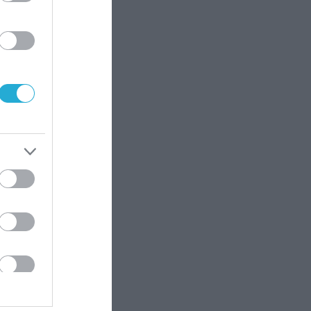
τη
με
ο
ς
υ,
ντα
αχή