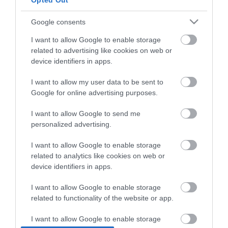
Opted Out
Google consents
I want to allow Google to enable storage
related to advertising like cookies on web or
device identifiers in apps.
I want to allow my user data to be sent to
Google for online advertising purposes.
ΥΓΕΙΑ
Πώς συνδέεται το εμβόλιο της γρίπης με τα
I want to allow Google to send me
καρδιαγγειακά νοσήματα;
personalized advertising.
Στο μισό μπορεί να περιορίσει τον κίνδυνο εμφανισης
I want to allow Google to enable storage
καρδιαγγειακών παθήσεων και εγκεφαλικού το εμβόλιο κατά
related to analytics like cookies on web or
της εποχιακής γρίπης σύμφωνα με νέα έρευνα. Με βάση την
device identifiers in apps.
καινούργια μελέτη φαίνεται ότι το αντιγριπικό εμβόλιο δεν
προστατεύει μόνο από τη γρίπη αλλά μπορεί επίσης να
23.10.2013
17:41
I want to allow Google to enable storage
μειώνει τον κίνδυνο καρδιακής προσβολής και εγκεφαλικού
related to functionality of the website or app.
κατά 50% σε όσους έχουν υποστεί […]
I want to allow Google to enable storage