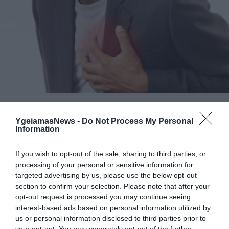
KΑΡΔΙΑ
Έμφραγμα: 6 σημάδια που δεν πρέπει να
YgeiamasNews -
Do Not Process My Personal
αγνοείτε
Information
Το έμφραγμα του μυοκαρδίου προκαλείται από θρόμβο ο
οποίος εμποδίζει την ομαλή ροή του αίματος προς την
If you wish to opt-out of the sale, sharing to third parties, or
processing of your personal or sensitive information for
καρδιά. Ωστόσο, αν και ο τρόπος με τον οποίο προκαλείται
targeted advertising by us, please use the below opt-out
είναι συγκεκριμένος, τα συμπτώματα αυτής διαφέρουν από
section to confirm your selection. Please note that after your
άτομο σε άτομο. Οι παράγοντες που αυξάνουν την
18.02.2014
16:56
opt-out request is processed you may continue seeing
πιθανότητα εμφράγματος είναι πολλοί και μεταξύ άλλων
interest-based ads based on personal information utilized by
περιλαμβάνουν την ηλικία, την κληρονομικότητα, την […]
us or personal information disclosed to third parties prior to