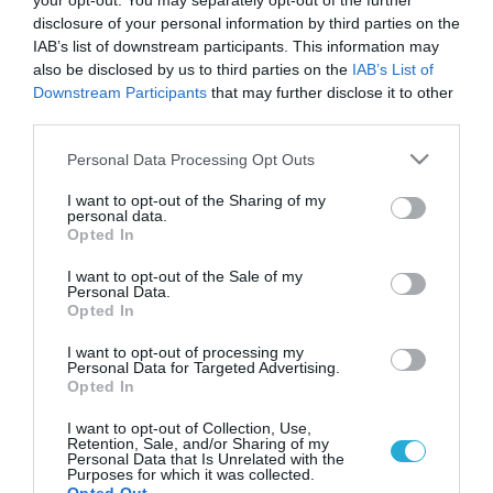
your opt-out. You may separately opt-out of the further
disclosure of your personal information by third parties on the
IAB’s list of downstream participants. This information may
also be disclosed by us to third parties on the
IAB’s List of
Downstream Participants
that may further disclose it to other
third parties.
Please note that this website/app uses one or more Google
Personal Data Processing Opt Outs
services and may gather and store information including but
not limited to your visit or usage behaviour. You may click to
I want to opt-out of the Sharing of my
personal data.
grant or deny consent to Google and its third-party tags to
Opted In
KΑΡΔΙΑ
use your data for below specified purposes in below Google
Ποια είναι τα συμπτώματα του εμφράγματος;
consent section.
I want to opt-out of the Sale of my
Personal Data.
Περισσότεροι από ένας στους δύο ανθρώπους που
Opted In
παθαίνουν ανακοπή καρδιάς (έμφραγμα) έχουν
προειδοποιητικά συμπτώματα επί ημέρες ή και εβδομάδες
I want to opt-out of processing my
πριν σταματήσει η καρδιά τους, σύμφωνα με μία νέα μελέτη.
Personal Data for Targeted Advertising.
Opted In
Τα συμπτώματα αυτά συμπεριλαμβάνουν πόνο στο στήθος,
20.11.2013
14:30
δύσπνοια και, σπανιότερα, ζάλη, λιποθυμία και
I want to opt-out of Collection, Use,
«φτερουγίσματα» της καρδιάς. Η ανακοπή καρδιάς οφείλεται
Retention, Sale, and/or Sharing of my
Personal Data that Is Unrelated with the
σε ανεπάρκεια του ηλεκτρικού συστήματος της […]
Purposes for which it was collected.