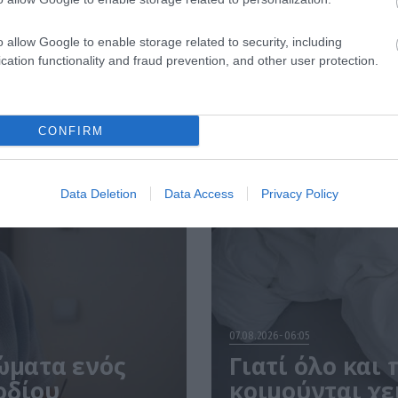
 είναι το γάλα!
πεθαίνουν πλέον 
ΗΠΑ από COVID-19
o allow Google to enable storage related to security, including
cation functionality and fraud prevention, and other user protection.
CONFIRM
Data Deletion
Data Access
Privacy Policy
07.08.2026
06:05
ώματα ενός
Γιατί όλο και
οδίου
κοιμούνται χε