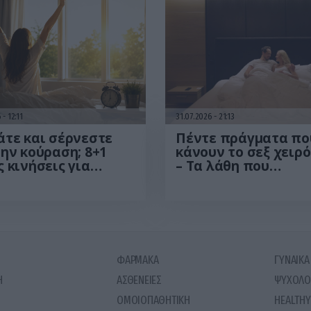
6
12:11
31.07.2026
21:13
τε και σέρνεστε
Πέντε πράγματα πο
ην κούραση; 8+1
κάνουν το σεξ χειρ
 κινήσεις για
– Τα λάθη που
σσότερη ενέργεια
επηρεάζουν την
το πρωί
απόλαυση χωρίς να
καταλαβαίνουμε
ΦΑΡΜΑΚΑ
ΓΥΝΑΙΚΑ
Η
ΑΣΘΕΝΕΙΕΣ
ΨΥΧΟΛΟ
ΟΜΟΙΟΠΑΘΗΤΙΚΗ
HEALTHY