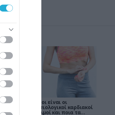
KΑΡΔΙΑ
4
νων
Ποιοι είναι οι
: Οι
φυσιολογικοί καρδιακοί
παλμοί και ποια τα