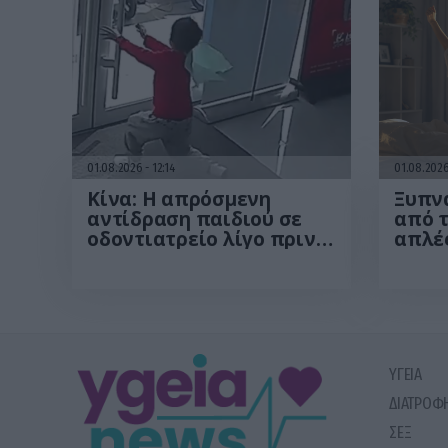
01.08.2026
12:14
01.08.202
Κίνα: Η απρόσμενη
Ξυπνά
αντίδραση παιδιού σε
από τ
οδοντιατρείο λίγο πριν
απλές
από εξαγωγή δοντιού
περι
που έγινε viral – Δείτε
από 
βίντεο
ΥΓΕΙΑ
ΔΙΑΤΡΟΦ
ΣΕΞ