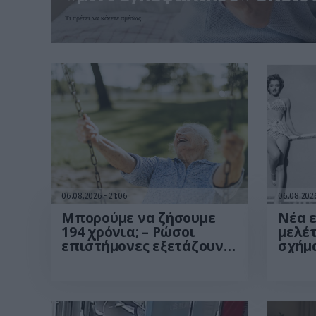
Τι πρέπει να κάνετε αμέσως
06.08.2026
21:06
06.08.20
Μπορούμε να ζήσουμε
Νέα 
194 χρόνια; – Ρώσοι
μελέτ
επιστήμονες εξετάζουν
σχήμα
τα θεωρητικά όρια της
Αυτό 
ανθρώπινης ζωής
γυνα