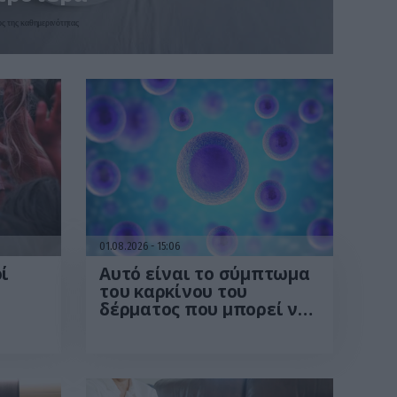
ς της καθημερινότητας
01.08.2026
15:06
ί
Αυτό είναι το σύμπτωμα
του καρκίνου του
δέρματος που μπορεί να
ις
εντοπιστεί στο
ες –
κομμωτήριο! – Τι δείχνει
να
νέα έρευνα