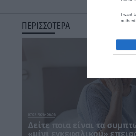
Αλτχάιμερ
δεν
I want t
authenti
ΠΕΡΙΣΣΟΤΕΡΑ
07.08.2026
06:06
Δείτε ποια είναι τα συμπτ
«μίνι εγκεφαλικού» επεισ