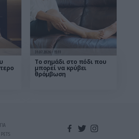
31.07.2026
15:11
υ
Το σημάδι στο πόδι που
ότερο
μπορεί να κρύβει
θρόμβωση
 το
ΓΙΑ
 PETS