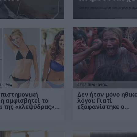
Από την υπερβολική χρήση οθονών μέχρι το άγχο
26
15:04
06.08.2026
09:04
επιστημονική
Δεν ήταν μόνο ηθικο
η αμφισβητεί το
λόγοι: Γιατί
 της «κλεψύδρας»:
εξαφανίστηκε ο
είναι το «ιδανικό»
κανιβαλισμός από τ
ικείο σώμα
ανθρώπινες κοινωνί
Τι δείχνει νέα έρευ