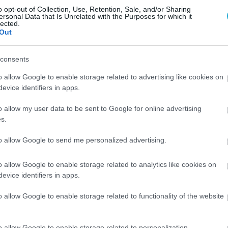
o opt-out of Collection, Use, Retention, Sale, and/or Sharing
ersonal Data that Is Unrelated with the Purposes for which it
lected.
Out
consents
o allow Google to enable storage related to advertising like cookies on
evice identifiers in apps.
o allow my user data to be sent to Google for online advertising
s.
to allow Google to send me personalized advertising.
o allow Google to enable storage related to analytics like cookies on
evice identifiers in apps.
ΦΑΡΜΑΚΑ
o allow Google to enable storage related to functionality of the website
3
τρόφιμο που
Ανατροπή δεδομέ
ακίζει «αθόρυβα» τα
στα εμβόλια mRNA
ά σε κάθε ηλικία…
εμβολιασμένοι
o allow Google to enable storage related to personalization.