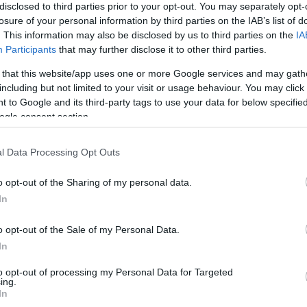
disclosed to third parties prior to your opt-out. You may separately opt-
ητές βαθμολόγησαν την κατάσταση της υγείας και τ
losure of your personal information by third parties on the IAB’s list of
κτίμηση, την ψυχική διάθεση και την ισχύ των
. This information may also be disclosed by us to third parties on the
IA
.
Participants
that may further disclose it to other third parties.
 that this website/app uses one or more Google services and may gath
θελοντές παντρεύτηκαν ή άρχισαν να συζούν.
including but not limited to your visit or usage behaviour. You may click 
 to Google and its third-party tags to use your data for below specifi
ι η συμβίωση συνοδεύτηκαν από βελτίωση της
ogle consent section.
 ευτυχίας και μειώθηκαν αυτά της κατάθλιψης σε
ν μόνοι τους. Το όφελος αυτό, πάντως, άρχισε να
l Data Processing Opt Outs
o opt-out of the Sharing of my personal data.
αν ανέφεραν βελτίωση της υγείας τους μεγαλύτερη
In
ι ο γάμος επιφέρει και βελτιώσεις στην ασφαλιστικ
o opt-out of the Sale of my Personal Data.
υνητές. Το όφελος αυτό άντεξε στον χρόνο.
In
γγενείς, τόσο ο γάμος όσο και η συμβίωση φάνηκε 
to opt-out of processing my Personal Data for Targeted
είωση αυτή επίσης να αντέχει στον χρόνο.
ing.
In