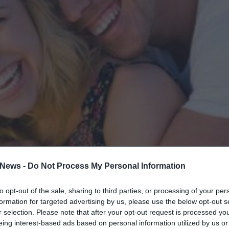
News -
Do Not Process My Personal Information
υαρίου της «Επιθεώρησης Γάμου & Οικογένειας» κ
ς και η καθημερινή συμβίωση…
προσθέτουν χρόνια
to opt-out of the sale, sharing to third parties, or processing of your per
δύο συντρόφους.
formation for targeted advertising by us, please use the below opt-out s
r selection. Please note that after your opt-out request is processed y
737 άντρες και γυναίκες, οι οποίοι κατά την έναρξη
eing interest-based ads based on personal information utilized by us or