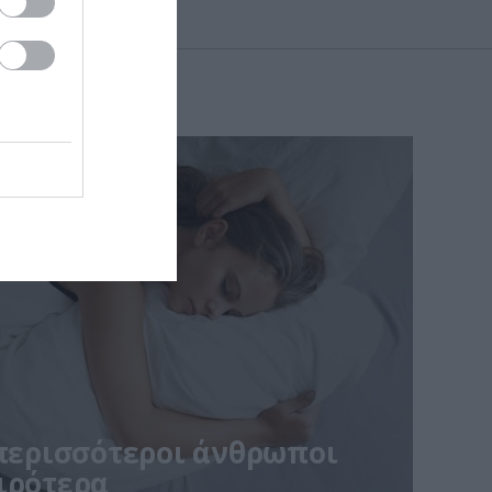
στις
επικίνδυνα όρια – Πότε
πρέπει να ανησυχήσετε
 περισσότεροι άνθρωποι
ιρότερα