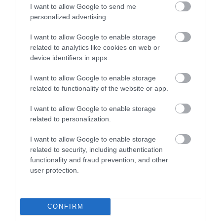
I want to allow Google to send me
personalized advertising.
I want to allow Google to enable storage
related to analytics like cookies on web or
device identifiers in apps.
I want to allow Google to enable storage
related to functionality of the website or app.
I want to allow Google to enable storage
related to personalization.
I want to allow Google to enable storage
01.08.2026
15:06
related to security, including authentication
functionality and fraud prevention, and other
Αυτό είναι το σύμπτωμα του
user protection.
καρκίνου του δέρματος που
μπορεί να εντοπιστεί στο
κομμωτήριο! – Τι δείχνει νέα
CONFIRM
Ο καρκίνος του δέρματος είναι από τους πιο διαδεδομένους τύπους καρκίνου
έρευνα