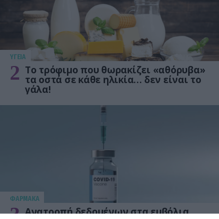
ΥΓΕΙΑ
2
Το τρόφιμο που θωρακίζει «αθόρυβα»
τα οστά σε κάθε ηλικία… δεν είναι το
γάλα!
ΦΑΡΜΑΚΑ
3
Ανατροπή δεδομένων στα εμβόλια