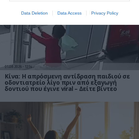
Data Deletion
Data Access
Privacy Policy
01.08.2026
12:14
Κίνα: Η απρόσμενη αντίδραση παιδιού σε
οδοντιατρείο λίγο πριν από εξαγωγή
δοντιού που έγινε viral – Δείτε βίντεο