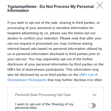
mRNA: Οι εμβολιασμένοι πεθαίνουν
πλέον στις ΗΠΑ από COVID-19
YgeiamasNews -
Do Not Process My Personal
Information
If you wish to opt-out of the sale, sharing to third parties, or
processing of your personal or sensitive information for
targeted advertising by us, please use the below opt-out
section to confirm your selection. Please note that after your
opt-out request is processed you may continue seeing
interest-based ads based on personal information utilized by
us or personal information disclosed to third parties prior to
your opt-out. You may separately opt-out of the further
KΑΡΔΙΑ
disclosure of your personal information by third parties on the
4
Ποιοι είναι οι φυσιολογικοί καρδιακοί
IAB’s list of downstream participants. This information may
παλμοί και ποια τα επικίνδυνα όρια –
also be disclosed by us to third parties on the
IAB’s List of
Πότε πρέπει να ανησυχήσετε
Downstream Participants
that may further disclose it to other
third parties.
Please note that this website/app uses one or more Google
Personal Data Processing Opt Outs
ΠΕΡΙΣΣΟΤΕΡΑ
services and may gather and store information including but
not limited to your visit or usage behaviour. You may click to
I want to opt-out of the Sharing of my
personal data.
grant or deny consent to Google and its third-party tags to