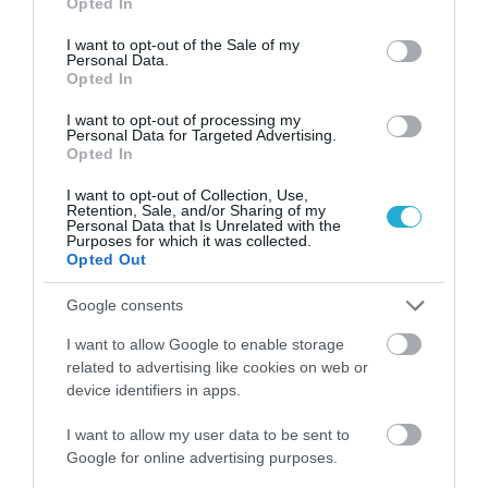
Opted In
use your data for below specified purposes in below Google
consent section.
I want to opt-out of the Sale of my
Personal Data.
Opted In
I want to opt-out of processing my
Personal Data for Targeted Advertising.
Opted In
I want to opt-out of Collection, Use,
Retention, Sale, and/or Sharing of my
Personal Data that Is Unrelated with the
Purposes for which it was collected.
Opted Out
Google consents
06.08.2026
09:04
Δεν ήταν μόνο ηθικοί λόγοι: Γιατί
I want to allow Google to enable storage
εξαφανίστηκε ο κανιβαλισμός από
related to advertising like cookies on web or
τις ανθρώπινες κοινωνίες – Τι
device identifiers in apps.
δείχνει νέα έρευνα
Η μελέτη βασίστηκε σε μαθηματικά μοντέλα
I want to allow my user data to be sent to
Google for online advertising purposes.