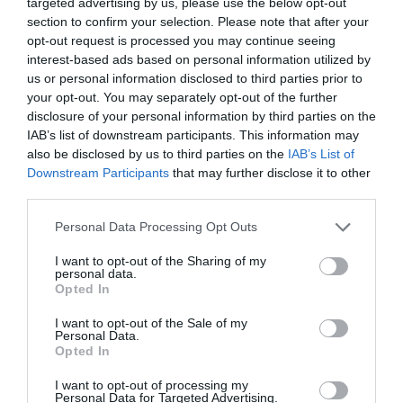
targeted advertising by us, please use the below opt-out
ΥΓΕΙΑ
section to confirm your selection. Please note that after your
1
Αυτό είναι το θαυματουργό έλαιο που
opt-out request is processed you may continue seeing
προστατεύει από το Αλτχάιμερ
interest-based ads based on personal information utilized by
us or personal information disclosed to third parties prior to
your opt-out. You may separately opt-out of the further
disclosure of your personal information by third parties on the
IAB’s list of downstream participants. This information may
also be disclosed by us to third parties on the
IAB’s List of
Downstream Participants
that may further disclose it to other
third parties.
Please note that this website/app uses one or more Google
Personal Data Processing Opt Outs
services and may gather and store information including but
ΥΓΕΙΑ
not limited to your visit or usage behaviour. You may click to
I want to opt-out of the Sharing of my
2
personal data.
Το τρόφιμο που θωρακίζει «αθόρυβα»
grant or deny consent to Google and its third-party tags to
Opted In
τα οστά σε κάθε ηλικία… δεν είναι το
use your data for below specified purposes in below Google
γάλα!
consent section.
I want to opt-out of the Sale of my
Personal Data.
Opted In
I want to opt-out of processing my
Personal Data for Targeted Advertising.