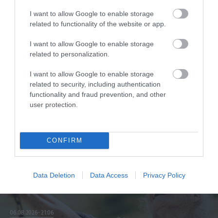
4
παλμοί και ποια τα επικίνδυνα όρια –
I want to allow Google to enable storage
Πότε πρέπει να ανησυχήσετε
related to functionality of the website or app.
I want to allow Google to enable storage
ΠΕΡΙΣΣΟΤΕΡΑ
related to personalization.
I want to allow Google to enable storage
related to security, including authentication
functionality and fraud prevention, and other
user protection.
CONFIRM
Data Deletion
Data Access
Privacy Policy
06.08.2026
21:06