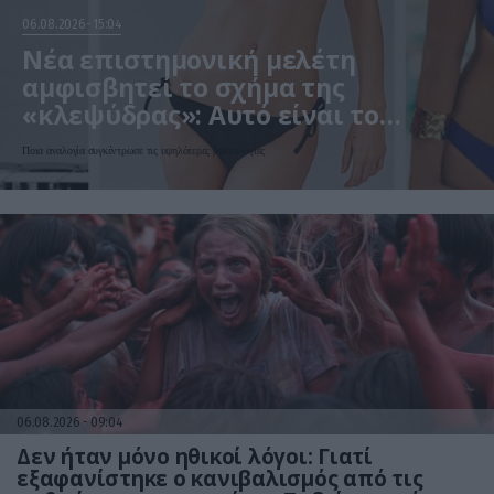
06.08.2026
15:04
Νέα επιστημονική μελέτη
αμφισβητεί το σχήμα της
«κλεψύδρας»: Αυτό είναι το
«ιδανικό» γυναικείο σώμα
Ποια αναλογία συγκέντρωσε τις υψηλότερες βαθμολογίες
06.08.2026
09:04
Δεν ήταν μόνο ηθικοί λόγοι: Γιατί
εξαφανίστηκε ο κανιβαλισμός από τις