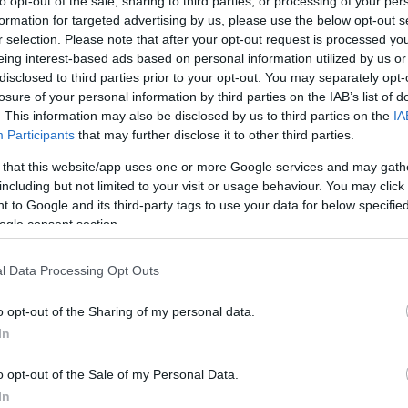
to opt-out of the sale, sharing to third parties, or processing of your per
θνών και η οποία δημοσιεύεται σήμερα στην
formation for targeted advertising by us, please use the below opt-out s
r selection. Please note that after your opt-out request is processed y
eing interest-based ads based on personal information utilized by us or
disclosed to third parties prior to your opt-out. You may separately opt-
losure of your personal information by third parties on the IAB’s list of
ε σύνολο 156 χωρών, με δείκτη ευτυχίας 5,4
. This information may also be disclosed by us to third parties on the
IA
αι η πιο ευτυχισμένη χώρα.
Participants
that may further disclose it to other third parties.
 that this website/app uses one or more Google services and may gath
ίνεται πως βάλλεται πιο πολύ από οποιαδήποτε άλ
including but not limited to your visit or usage behaviour. You may click 
τερη μείωση ευτυχίας κατά τη διετία 2010-2012.
 to Google and its third-party tags to use your data for below specifi
ogle consent section.
ται στο τόξο της Ευρωζώνης και κλονίζεται απ
l Data Processing Opt Outs
 χρόνια – κατέγραψε μεγαλύτερη μείωση στα
o opt-out of the Sharing of my personal data.
In
σοδήματα των πολιτών βρίσκονται σε ελεύθε
o opt-out of the Sale of my Personal Data.
πανία, Ιταλία, Πορτογαλία.
In