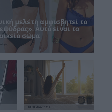
ική μελέτη αμφισβητεί το
εψύδρας»: Αυτό είναι το
αικείο σώμα
μολογίες
01.08.2026
12:11