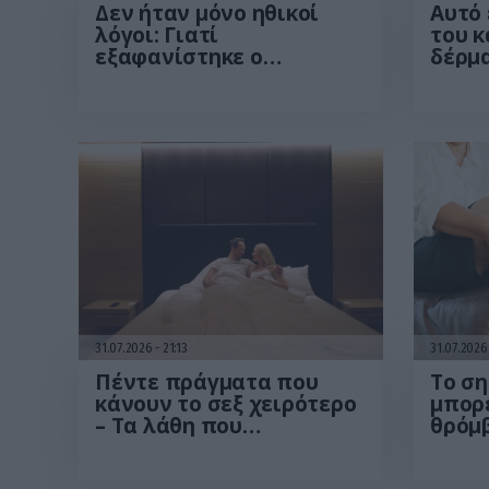
Δεν ήταν μόνο ηθικοί
Αυτό 
λόγοι: Γιατί
του κ
εξαφανίστηκε ο
δέρμα
κανιβαλισμός από τις
εντοπ
ανθρώπινες κοινωνίες –
κομμω
Τι δείχνει νέα έρευνα
νέα 
31.07.2026
21:13
31.07.202
Πέντε πράγματα που
Το ση
κάνουν το σεξ χειρότερο
μπορε
– Τα λάθη που
θρόμ
επηρεάζουν την
απόλαυση χωρίς να το