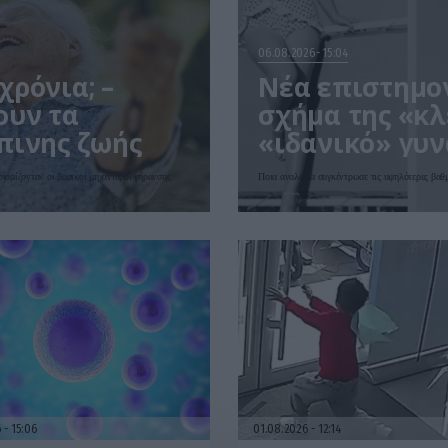
06.08.2026
15:04
ρόνια; –
Νέα επιστημον
ουν τα
σχήμα της «κλ
πινης ζωής
«ιδανικό» γυν
ριορίζονταν οι βασικοί μηχανισμοί γήρανσης
Ποια αναλογία συγκέντρωσε τις υψηλότερες βαθ
6
15:06
01.08.2026
12:14