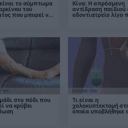
είναι το σύμπτωμα
Κίνα: Η απρόσμενη
αρκίνου του
αντίδραση παιδιού 
τος που μπορεί να
οδοντιατρείο λίγο 
ιστεί στο
από εξαγωγή δοντι
τήριο! – Τι δείχνει
που έγινε viral – Δεί
έρευνα
βίντεο
6
15:11
31.07.2026
15:10
μάδι στο πόδι που
Τι είναι η
ί να κρύβει
χολοκυστεκτομή στ
βωση
οποία υποβλήθηκε 
Μ.Χατζηγιάννης: Tα
συμπτώματα που