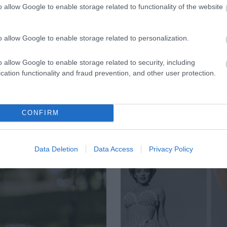
o allow Google to enable storage related to functionality of the website
ΦΑΡΜΑΚΑ
o allow Google to enable storage related to personalization.
3
τρόφιμο που
Ανατροπή δεδομέ
ακίζει «αθόρυβα» τα
στα εμβόλια mRNA
o allow Google to enable storage related to security, including
ά σε κάθε ηλικία…
εμβολιασμένοι
cation functionality and fraud prevention, and other user protection.
 είναι το γάλα!
πεθαίνουν πλέον 
ΗΠΑ από COVID-19
CONFIRM
Data Deletion
Data Access
Privacy Policy