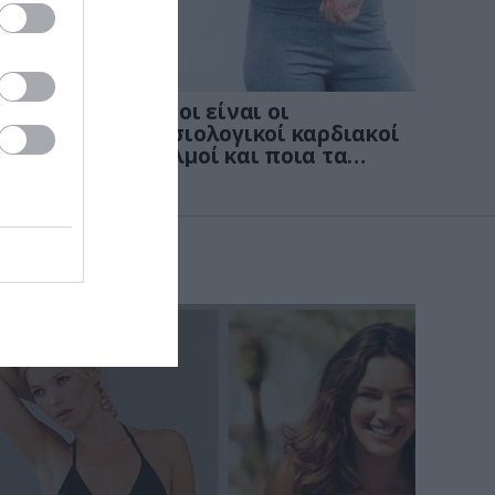
KΑΡΔΙΑ
4
νων
Ποιοι είναι οι
: Οι
φυσιολογικοί καρδιακοί
παλμοί και ποια τα
στις
επικίνδυνα όρια – Πότε
πρέπει να ανησυχήσετε