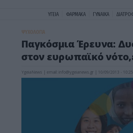
ΥΓΕΙΑ
ΦΑΡΜΑΚΑ
ΓΥΝΑΙΚΑ
ΔΙΑΤΡΟ
ΨΥΧΟΛΟΓΙΑ
Παγκόσμια Έρευνα: Δυ
στον ευρωπαϊκό νότο,
YgeiaNews
|
email:
info@ygeianews.gr
| 10/09/2013 - 10:25