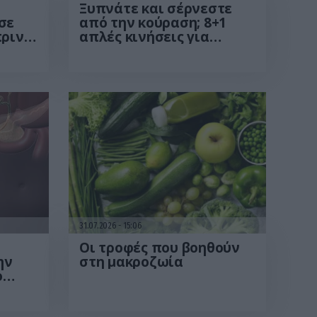
Ξυπνάτε και σέρνεστε
σε
από την κούραση; 8+1
πριν
απλές κινήσεις για
ού
περισσότερη ενέργεια
τε
από το πρωί
31.07.2026
15:06
Οι τροφές που βοηθούν
ην
στη μακροζωία
ο