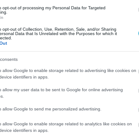
to opt-out of processing my Personal Data for Targeted
υ, ευτυχεί ο Βορράς και δη οι σκανδιναβικές
ing.
στά ευτυχίας κατά την περίοδο 2010 – 2012
In
και η Αλβανία.
o opt-out of Collection, Use, Retention, Sale, and/or Sharing
ersonal Data that Is Unrelated with the Purposes for which it
lected.
Out
consents
o allow Google to enable storage related to advertising like cookies on
evice identifiers in apps.
o allow my user data to be sent to Google for online advertising
s.
to allow Google to send me personalized advertising.
o allow Google to enable storage related to analytics like cookies on
evice identifiers in apps.