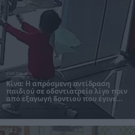
01.08.2026
12:14
Κίνα: Η απρόσμενη αντίδραση
παιδιού σε οδοντιατρείο λίγο πριν
από εξαγωγή δοντιού που έγινε
viral – Δείτε βίντεο
Ακολούθησε «καταδίωξη» του μικρού «φυγά» στους δρόμους του νοσοκομείου