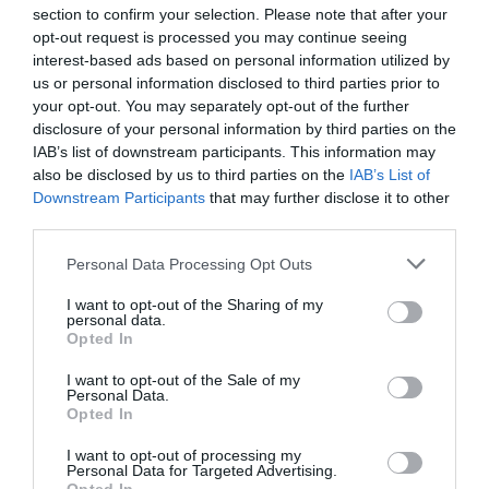
section to confirm your selection. Please note that after your
opt-out request is processed you may continue seeing
interest-based ads based on personal information utilized by
us or personal information disclosed to third parties prior to
your opt-out. You may separately opt-out of the further
disclosure of your personal information by third parties on the
IAB’s list of downstream participants. This information may
also be disclosed by us to third parties on the
IAB’s List of
Downstream Participants
that may further disclose it to other
18.05.2026
15:01
third parties.
Πάγωσαν όλοι: Η στιγμή που αγοράκι
Please note that this website/app uses one or more Google
Personal Data Processing Opt Outs
σφηνώνει το κεφάλι του στη σκάλα και η
services and may gather and store information including but
δραματική διάσωση (βίντεο)
not limited to your visit or usage behaviour. You may click to
I want to opt-out of the Sharing of my
personal data.
grant or deny consent to Google and its third-party tags to
Opted In
use your data for below specified purposes in below Google
consent section.
I want to opt-out of the Sale of my
Personal Data.
Opted In
I want to opt-out of processing my
Personal Data for Targeted Advertising.