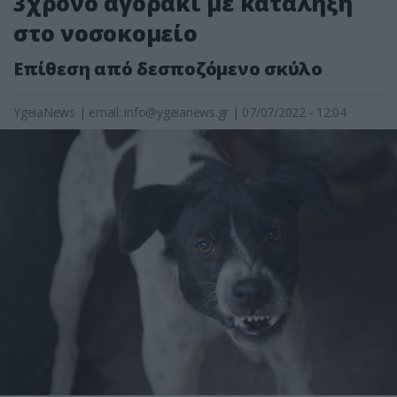
3χρονο αγοράκι με κατάληξη
στο νοσοκομείο
Επίθεση από δεσποζόμενο σκύλο
YgeiaNews
|
email:
info@ygeianews.gr
| 07/07/2022 - 12:04