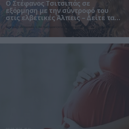
Ο Στέφανος Τσιτσιπάς σε
εξόρμηση με την σύντροφό του
στις ελβετικές Άλπεις – Δείτε τα
τρυφερά στιγμιότυπα
Στην πρώτη φωτογραφία, οι δυο τους εμφανίζονται μέσα στο φυσικό τοπίο των ελβετικών Άλπεων