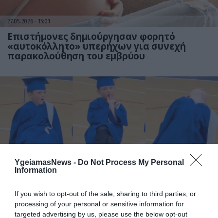
27.05.2026
15:01
Επιστήμονες δημιούργησαν φορητό
«αυτοκόλλητο» υπερήχων για συνεχή
παρακολούθηση του εμβρύου
YgeiamasNews -
Do Not Process My Personal
26.05.2026
18:01
Information
Τέξας: 6χρονος «έκλεψε την παράσταση»
σε τελετή αποφοίτησης νηπιαγωγείου με
If you wish to opt-out of the sale, sharing to third parties, or
τις γκριμάτσες του (βίντεο)
processing of your personal or sensitive information for
targeted advertising by us, please use the below opt-out