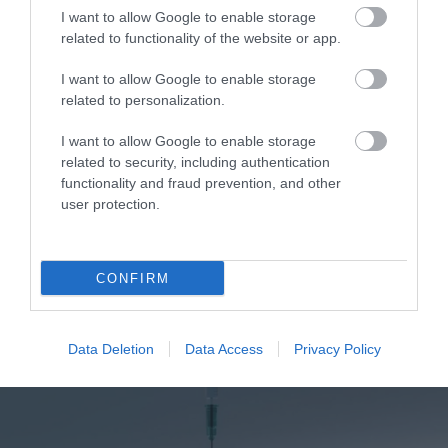
1
Αυτό είναι το θαυματουργό έλαιο που
I want to allow Google to enable storage
προστατεύει από το Αλτχάιμερ
related to functionality of the website or app.
I want to allow Google to enable storage
related to personalization.
I want to allow Google to enable storage
related to security, including authentication
functionality and fraud prevention, and other
user protection.
ΥΓΕΙΑ
CONFIRM
2
Το τρόφιμο που θωρακίζει «αθόρυβα»
τα οστά σε κάθε ηλικία… δεν είναι το
γάλα!
Data Deletion
Data Access
Privacy Policy