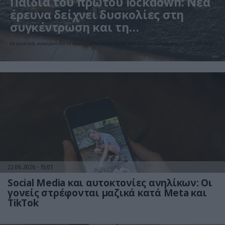
Παιδιά του πρώτου lockdown: Νέα
έρευνα δείχνει δυσκολίες στη
συγκέντρωση και τη
συναισθηματική διαχείριση
Οι ερευνητές αναφέρουν ότι τα συγκεκριμένα παιδιά έζησαν ένα ιδιαίτερα διαφορετικό πρώτο έτος ζωής
22.06.2026
15:01
Social Media και αυτοκτονίες ανηλίκων: Οι
γονείς στρέφονται μαζικά κατά Meta και
TikTok