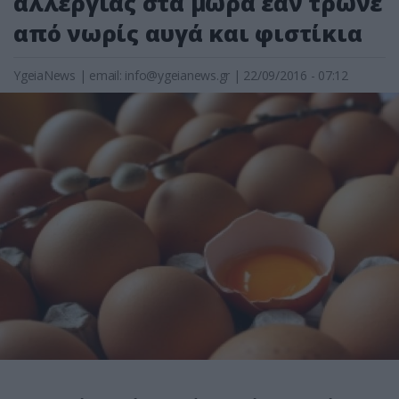
αλλεργίας στα μωρά εάν τρώνε
από νωρίς αυγά και φιστίκια
YgeiaNews
|
email:
info@ygeianews.gr
| 22/09/2016 - 07:12