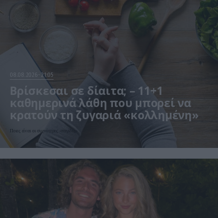
08.08.2026
21:05
Βρίσκεσαι σε δίαιτα; – 11+1
καθημερινά λάθη που μπορεί να
κρατούν τη ζυγαριά «κολλημένη»
Ποιες είναι οι συχνότερες «παγίδες»