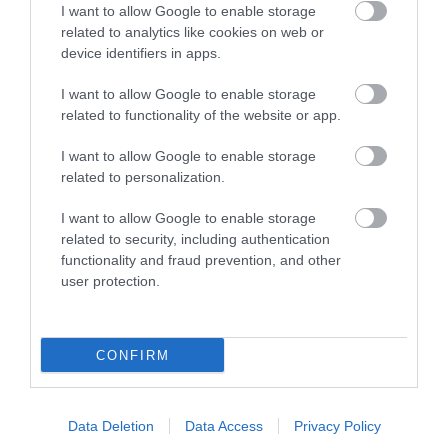
I want to allow Google to enable storage
related to analytics like cookies on web or
device identifiers in apps.
I want to allow Google to enable storage
related to functionality of the website or app.
ΥΓΕΙΑ
I want to allow Google to enable storage
1
Αυτό είναι το θαυματουργό έλαιο που
related to personalization.
προστατεύει από το Αλτχάιμερ
I want to allow Google to enable storage
related to security, including authentication
functionality and fraud prevention, and other
user protection.
CONFIRM
ΥΓΕΙΑ
Data Deletion
Data Access
Privacy Policy
Το τρόφιμο που θωρακίζει «αθόρυβα»