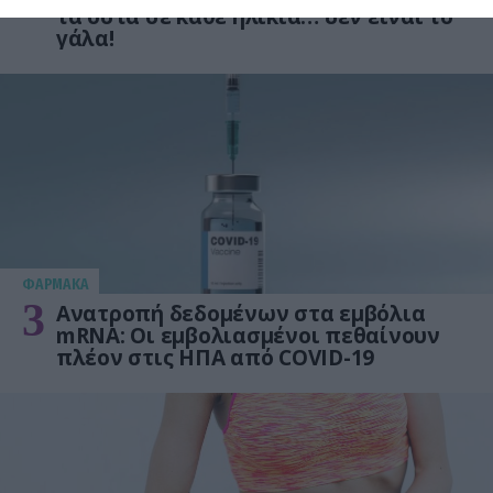
2
τα οστά σε κάθε ηλικία… δεν είναι το
γάλα!
ΦΑΡΜΑΚΑ
3
Ανατροπή δεδομένων στα εμβόλια
mRNA: Οι εμβολιασμένοι πεθαίνουν
πλέον στις ΗΠΑ από COVID-19