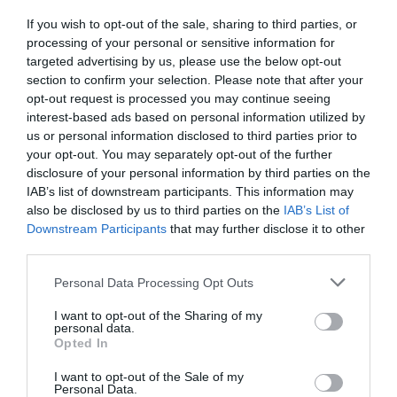
If you wish to opt-out of the sale, sharing to third parties, or
processing of your personal or sensitive information for
26.05.2026
18:01
targeted advertising by us, please use the below opt-out
Τέξας: 6χρονος «έκλεψε την παράσταση»
section to confirm your selection. Please note that after your
σε τελετή αποφοίτησης νηπιαγωγείου με
opt-out request is processed you may continue seeing
τις γκριμάτσες του (βίντεο)
interest-based ads based on personal information utilized by
us or personal information disclosed to third parties prior to
your opt-out. You may separately opt-out of the further
disclosure of your personal information by third parties on the
IAB’s list of downstream participants. This information may
also be disclosed by us to third parties on the
IAB’s List of
Downstream Participants
that may further disclose it to other
third parties.
Please note that this website/app uses one or more Google
Personal Data Processing Opt Outs
services and may gather and store information including but
18.05.2026
15:01
not limited to your visit or usage behaviour. You may click to
I want to opt-out of the Sharing of my
personal data.
grant or deny consent to Google and its third-party tags to
Πάγωσαν όλοι: Η στιγμή που αγοράκι
Opted In
use your data for below specified purposes in below Google
σφηνώνει το κεφάλι του στη σκάλα και η
consent section.
δραματική διάσωση (βίντεο)
I want to opt-out of the Sale of my
Personal Data.