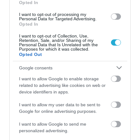
Opted In
I want to opt-out of processing my
Personal Data for Targeted Advertising.
Opted In
I want to opt-out of Collection, Use,
Retention, Sale, and/or Sharing of my
Personal Data that Is Unrelated with the
Purposes for which it was collected.
Opted Out
08.05.2026
12:01
Google consents
Νέα έρευνα: Για πρώτη φορά ιστορικά οι
I want to allow Google to enable storage
άνδρες αποκτούν λιγότερα παιδιά από τις
related to advertising like cookies on web or
γυναίκες
device identifiers in apps.
I want to allow my user data to be sent to
Google for online advertising purposes.
ΔΗΜΟΦΙΛΗ
I want to allow Google to send me
personalized advertising.