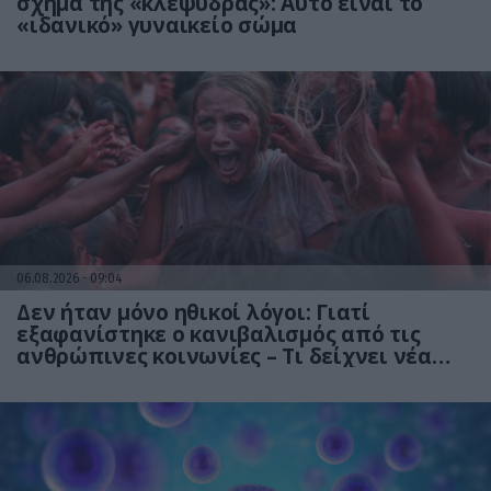
σχήμα της «κλεψύδρας»: Αυτό είναι το
«ιδανικό» γυναικείο σώμα
06.08.2026
09:04
Δεν ήταν μόνο ηθικοί λόγοι: Γιατί
εξαφανίστηκε ο κανιβαλισμός από τις
ανθρώπινες κοινωνίες – Τι δείχνει νέα
έρευνα