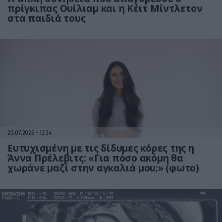
πρίγκιπας Ουίλιαμ και η Κέιτ Μίντλετον
στα παιδιά τους
20.07.2026
12:34
Ευτυχισμένη με τις δίδυμες κόρες της η
Άννα Πρέλεβιτς: «Για πόσο ακόμη θα
χωράνε μαζί στην αγκαλιά μου;» (φωτο)