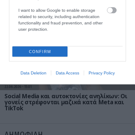
Ούλρικα Τζόνσον: Η γνωστή
παρουσιάστρια ήρθε στην Ελλάδα & έδειξε
I want to allow Google to enable storage
τι της έκανε ο ήλιος – «Με κατέστρεψε»
related to security, including authentication
(βίντεο)
functionality and fraud prevention, and other
user protection.
CONFIRM
Data Deletion
Data Access
Privacy Policy
22.06.2026
15:01
Social Media και αυτοκτονίες ανηλίκων: Οι
γονείς στρέφονται μαζικά κατά Meta και
TikTok
ΔΗΜΟΦΙΛΗ