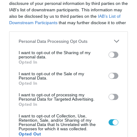
Παιδιά του πρώτου lockdown: Νέα έρευνα
disclosure of your personal information by third parties on the
δείχνει δυσκολίες στη συγκέντρωση και τη
IAB’s list of downstream participants. This information may
συναισθηματική διαχείριση
also be disclosed by us to third parties on the
IAB’s List of
Downstream Participants
that may further disclose it to other
third parties.
Please note that this website/app uses one or more Google
Personal Data Processing Opt Outs
services and may gather and store information including but
not limited to your visit or usage behaviour. You may click to
I want to opt-out of the Sharing of my
personal data.
grant or deny consent to Google and its third-party tags to
Opted In
use your data for below specified purposes in below Google
consent section.
I want to opt-out of the Sale of my
Personal Data.
Opted In
13.07.2026
12:01
Βίντεο: Όταν μια μητέρα σουτάρει σαν
I want to opt-out of processing my
Personal Data for Targeted Advertising.
σταρ του ποδοσφαίρου και πετυχαίνει με
Opted In
την πρώτη το οριζόντιο δοκάρι!
I want to opt-out of Collection, Use,
Retention, Sale, and/or Sharing of my
Personal Data that Is Unrelated with the
Purposes for which it was collected.
Opted Out