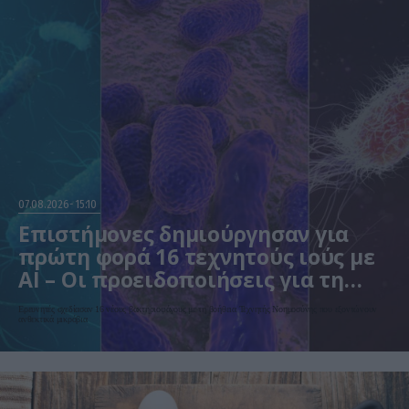
07.08.2026
15:10
Επιστήμονες δημιούργησαν για
πρώτη φορά 16 τεχνητούς ιούς με
AI – Οι προειδοποιήσεις για τη
βιοασφάλεια
Ερευνητές σχεδίασαν 16 νέους βακτηριοφάγους με τη βοήθεια Τεχνητής Νοημοσύνης που εξοντώνουν
ανθεκτικά μικρόβια