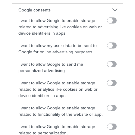
Google consents
I want to allow Google to enable storage
related to advertising like cookies on web or
device identifiers in apps.
04.07.2026
12:01
I want to allow my user data to be sent to
Φωτογραφία: Η αλλαγή στο look της Έμα
Google for online advertising purposes.
Στόουν δεν πέρασε απαρατήρητη –
«Δείχνει 10 χρόνια νεότερη» γράφουν στα
I want to allow Google to send me
ΜΚΔ
personalized advertising.
I want to allow Google to enable storage
related to analytics like cookies on web or
device identifiers in apps.
I want to allow Google to enable storage
related to functionality of the website or app.
I want to allow Google to enable storage
29.06.2026
15:01
related to personalization.