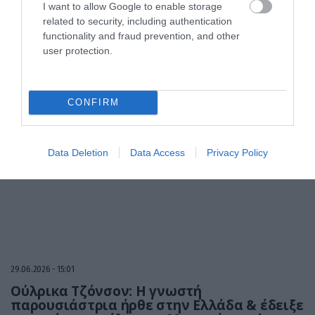
I want to allow Google to enable storage
related to security, including authentication
functionality and fraud prevention, and other
user protection.
04.07.2026
12:01
Φωτογραφία: Η αλλαγή στο look της Έμα
Στόουν δεν πέρασε απαρατήρητη –
CONFIRM
«Δείχνει 10 χρόνια νεότερη» γράφουν στα
ΜΚΔ
Data Deletion
Data Access
Privacy Policy
29.06.2026
15:01
Ούλρικα Τζόνσον: Η γνωστή
παρουσιάστρια ήρθε στην Ελλάδα & έδειξε