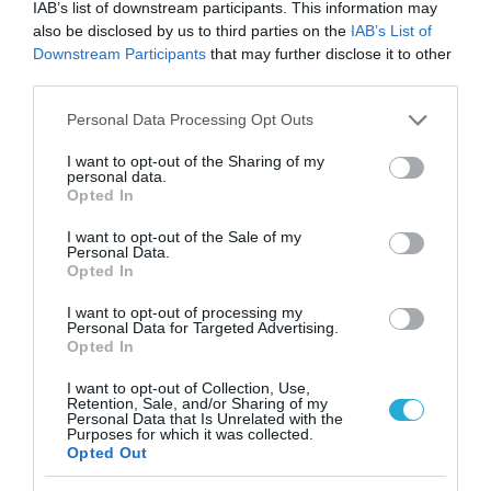
IAB’s list of downstream participants. This information may
also be disclosed by us to third parties on the
IAB’s List of
Downstream Participants
that may further disclose it to other
third parties.
18.07.2026
18:38
Γιατί στην εγκυμοσύνη γίνεται υπέρηχος
Please note that this website/app uses one or more Google
Personal Data Processing Opt Outs
και όχι μαγνητική – Η εξήγηση πίσω από
services and may gather and store information including but
τις «τρομακτικές» εικόνες των εμβρύων
not limited to your visit or usage behaviour. You may click to
I want to opt-out of the Sharing of my
personal data.
grant or deny consent to Google and its third-party tags to
Opted In
use your data for below specified purposes in below Google
consent section.
I want to opt-out of the Sale of my
Personal Data.
Opted In
I want to opt-out of processing my
Personal Data for Targeted Advertising.
Opted In
I want to opt-out of Collection, Use,
Retention, Sale, and/or Sharing of my
15.07.2026
21:01
Personal Data that Is Unrelated with the
Purposes for which it was collected.
Παιδιά του πρώτου lockdown: Νέα έρευνα
Opted Out
δείχνει δυσκολίες στη συγκέντρωση και τη
συναισθηματική διαχείριση