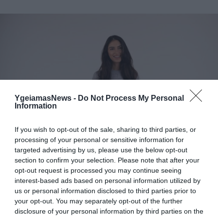
YgeiamasNews -
Do Not Process My Personal
Information
20.07.2026
12:34
Ευτυχισμένη με τις δίδυμες κόρες της η
Άννα Πρέλεβιτς: «Για πόσο ακόμη θα
If you wish to opt-out of the sale, sharing to third parties, or
χωράνε μαζί στην αγκαλιά μου;» (φωτο)
processing of your personal or sensitive information for
targeted advertising by us, please use the below opt-out
section to confirm your selection. Please note that after your
opt-out request is processed you may continue seeing
interest-based ads based on personal information utilized by
us or personal information disclosed to third parties prior to
your opt-out. You may separately opt-out of the further
disclosure of your personal information by third parties on the