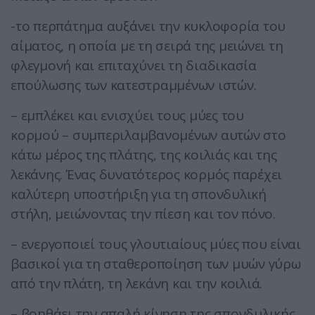
-το περπάτημα αυξάνει την κυκλοφορία του
αίματος, η οποία με τη σειρά της μειώνει τη
φλεγμονή και επιταχύνει τη διαδικασία
επούλωσης των κατεστραμμένων ιστών.
– εμπλέκει και ενισχύει τους μύες του
κορμού – συμπεριλαμβανομένων αυτών στο
κάτω μέρος της πλάτης, της κοιλιάς και της
λεκάνης. Ένας δυνατότερος κορμός παρέχει
καλύτερη υποστήριξη για τη σπονδυλική
στήλη, μειώνοντας την πίεση και τον πόνο.
– ενεργοποιεί τους γλουτιαίους μύες που είναι
βασικοί για τη σταθεροποίηση των μυών γύρω
από την πλάτη, τη λεκάνη και την κοιλιά.
– βοηθάει την απαλή κίνηση της σπονδυλικής