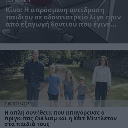
01.08.2026
12:14
Κίνα: Η απρόσμενη αντίδραση
παιδιού σε οδοντιατρείο λίγο πριν
από εξαγωγή δοντιού που έγινε
viral – Δείτε βίντεο
Ακολούθησε «καταδίωξη» του μικρού «φυγά» στους δρόμους του νοσοκομείου
21.07.2026
21:22
Η απλή συνήθεια που απαγόρευσε ο
πρίγκιπας Ουίλιαμ και η Κέιτ Μίντλετον
στα παιδιά τους