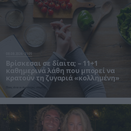
08.08.2026
21:05
Βρίσκεσαι σε δίαιτα; – 11+1
καθημερινά λάθη που μπορεί να
κρατούν τη ζυγαριά «κολλημένη»
Ποιες είναι οι συχνότερες «παγίδες»